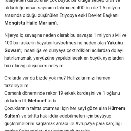
faaliyetleri durdurarak çok büyük bir kıtlığa sebep olan ve
öldürdüğü insan sayısının tahminen 400 bin ile 1,5 milyon
arasında olduğu düşünülen Etiyopya eski Devlet Başkanı
Mengistu Haile Mariam
’ı;
Nijerya iç savaşına neden olarak bu savaşta 1 milyon sivil ve
100 bin askerin hayatını kaybetmesine neden olan
Yakubu
Gowan
’ı; insanlığa ve dünyaya çektirdikleri acılardan dolayı
hatırlamamak, yeryüzüne yapılabilecek en büyük ayıplardan
biri olacağı düşüncesindeyim.
Oralarda var da bizde yok mu? Hafızalarımızı hemen
tazeleyelim…
Osmanlı döneminde rekor 19 erkek kardeşini ve 1 oğlunu
öldürten
III. Mehmet
‘tedir.
Çocuklarının tahtta oturması için her şeyi göze alan
Hürrem
Sultan
‘ı ve tahtta hak iddia edebilmeleri için büyüyüp
güçlenmelerini sağlamak amacı ile Avrupa’ya para karşılığı