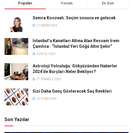
Popüler
Yorum
En Son
Semra Kosovalı: Seçim sonucu ve gelecek
21 KASIM 2024
İstanbul’u Kanatları Altına Alan Ressam İrem
Çamlıca : “İstanbul Yeri Göğü Altın Şehir”
4 EYLÜL 2024
Astroloji Yolculuğu: Gökyüzünden Haberler
2024’de Burçları Neler Bekliyor?
27 TEMMUZ 2025
Sizi Daha Genç Gösterecek Saç Renkleri
22 OCAK 2024
Son Yazılar