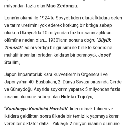
milyondan fazla olan
Mao Zedong
’u;
Lenin’in ölümü ile 1924′te Sovyet lideri olarak İktidara gelen
ve tarım üretimini yok ederek korkunç bir kıtlığa sebep
olurken Ukrayna’da 10 milyondan fazla insanın açlıktan
ölümüne neden olan… 1930′ların sonuna doğru “
Büyük
Temizlik
” adını verdiği bir girişimi ile birlikte kendisine
muhalif insanları ortadan kaldıran bir paranoyak
Josef
Stallin
’i,
Japon İmparatorluk Kara Kuvvetleri’nin Orgenerali ve
Japonya’nın 40. Başbakanı, 2. Dünya Savaşı sırasında Çin’de
ve Güneydoğu Asya’da soykırım yaparak 5 milyondan fazla
insanın ölümüne sebep olan
Hideko Tojo
’yu,
“
Kamboçya Komünist Harekâtı
” lideri olarak bilinen ve
iktidara geldikten sonra ülkede bir temizlik yapmaya karar
veren bir diktatör daha… Yaklaşık 2 milyon insanın ölümüne