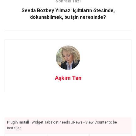
Sonraki Yazı
k
n
Sevda Bozbey Yılmaz: Işıltıların ötesinde,
dokunabilmek, bu işin neresinde?
Aşkım Tan
Plugin Install
: Widget Tab Post needs JNews - View Counter to be
installed