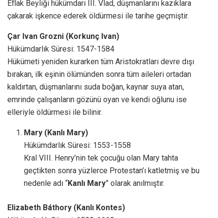
Eflak Beyliği hükümdarı III. Vlad, düşmanlarını kazıklara
çakarak işkence ederek öldürmesi ile tarihe geçmiştir.
Çar Ivan Grozni (Korkunç Ivan)
Hükümdarlık Süresi: 1547-1584
Hükümeti yeniden kurarken tüm Aristokratları devre dışı
bırakan, ilk eşinin ölümünden sonra tüm aileleri ortadan
kaldırtan, düşmanlarını suda boğan, kaynar suya atan,
emrinde çalışanların gözünü oyan ve kendi oğlunu ise
elleriyle öldürmesi ile bilinir.
Mary (Kanlı Mary)
Hükümdarlık Süresi: 1553-1558
Kral VIII. Henry’nin tek çocuğu olan Mary tahta
geçtikten sonra yüzlerce Protestan’ı katletmiş ve bu
nedenle adı “
Kanlı Mary
” olarak anılmıştır.
Elizabeth Báthory (Kanlı Kontes)