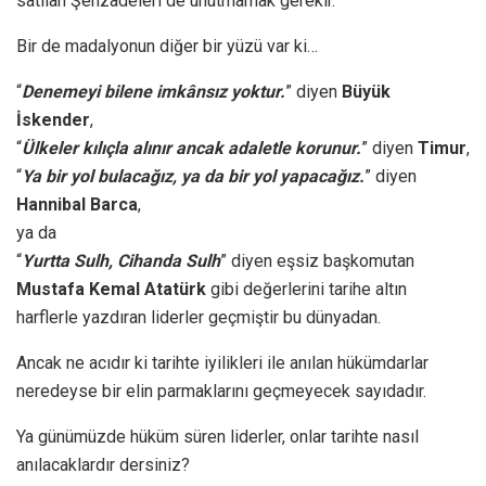
satılan Şehzadeleri de unutmamak gerekir.
Bir de madalyonun diğer bir yüzü var ki…
“
Denemeyi bilene imkânsız yoktur.
” diyen
Büyük
İskender
,
“
Ülkeler kılıçla alınır ancak adaletle korunur.
” diyen
Timur
,
“
Ya bir yol bulacağız, ya da bir yol yapacağız.
” diyen
Hannibal Barca
,
ya da
“
Yurtta Sulh, Cihanda Sulh
” diyen eşsiz başkomutan
Mustafa Kemal Atatürk
gibi değerlerini tarihe altın
harflerle yazdıran liderler geçmiştir bu dünyadan.
Ancak ne acıdır ki tarihte iyilikleri ile anılan hükümdarlar
neredeyse bir elin parmaklarını geçmeyecek sayıdadır.
Ya günümüzde hüküm süren liderler, onlar tarihte nasıl
anılacaklardır dersiniz?