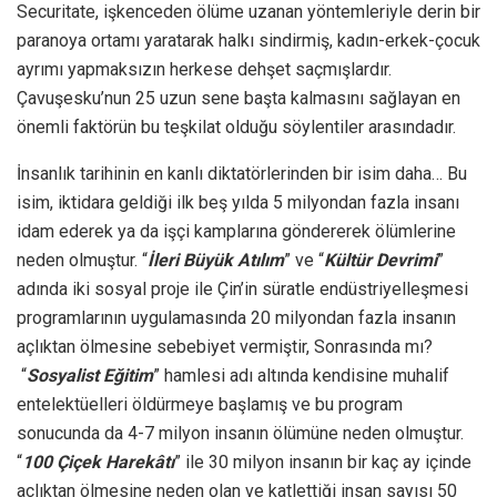
Securitate, işkenceden ölüme uzanan yöntemleriyle derin bir
paranoya ortamı yaratarak halkı sindirmiş, kadın-erkek-çocuk
ayrımı yapmaksızın herkese dehşet saçmışlardır.
Çavuşesku’nun 25 uzun sene başta kalmasını sağlayan en
önemli faktörün bu teşkilat olduğu söylentiler arasındadır.
İnsanlık tarihinin en kanlı diktatörlerinden bir isim daha… Bu
isim, iktidara geldiği ilk beş yılda 5 milyondan fazla insanı
idam ederek ya da işçi kamplarına göndererek ölümlerine
neden olmuştur. “
İleri Büyük Atılım
” ve “
Kültür Devrimi
”
adında iki sosyal proje ile Çin’in süratle endüstriyelleşmesi
programlarının uygulamasında 20 milyondan fazla insanın
açlıktan ölmesine sebebiyet vermiştir, Sonrasında mı?
“
Sosyalist Eğitim
” hamlesi adı altında kendisine muhalif
entelektüelleri öldürmeye başlamış ve bu program
sonucunda da 4-7 milyon insanın ölümüne neden olmuştur.
“
100 Çiçek Harekâtı
” ile 30 milyon insanın bir kaç ay içinde
açlıktan ölmesine neden olan ve katlettiği insan sayısı 50