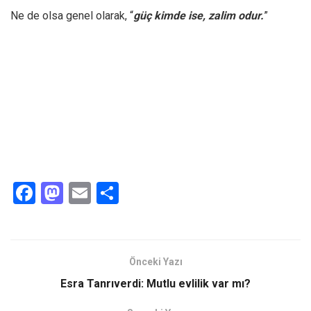
Ne de olsa genel olarak, “
güç kimde ise, zalim odur.
”
F
M
E
S
a
a
m
h
ce
st
ail
ar
b
o
e
Önceki Yazı
o
d
Esra Tanrıverdi: Mutlu evlilik var mı?
o
o