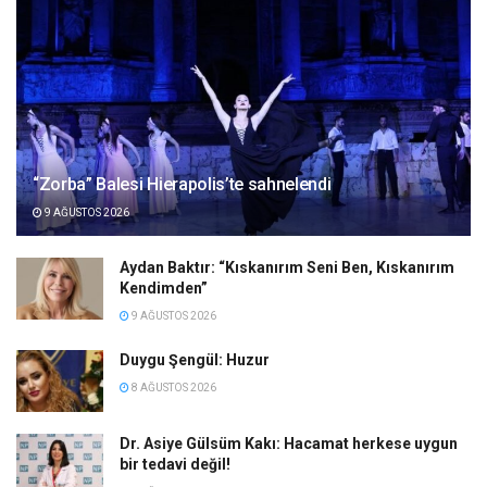
“Zorba” Balesi Hierapolis’te sahnelendi
9 AĞUSTOS 2026
Aydan Baktır: “Kıskanırım Seni Ben, Kıskanırım
Kendimden”
9 AĞUSTOS 2026
Duygu Şengül: Huzur
8 AĞUSTOS 2026
Dr. Asiye Gülsüm Kakı: Hacamat herkese uygun
bir tedavi değil!