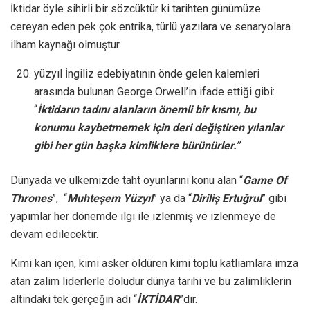
İktidar öyle sihirli bir sözcüktür ki tarihten günümüze
cereyan eden pek çok entrika, türlü yazılara ve senaryolara
ilham kaynağı olmuştur.
yüzyıl İngiliz edebiyatının önde gelen kalemleri
arasında bulunan George Orwell’in ifade ettiği gibi:
“
İktidarın tadını alanların önemli bir kısmı, bu
konumu kaybetmemek için deri değiştiren yılanlar
gibi her gün başka kimliklere bürünürler.”
Dünyada ve ülkemizde taht oyunlarını konu alan “
Game Of
Thrones
”, “
Muhteşem Yüzyıl
” ya da “
Diriliş Ertuğrul
” gibi
yapımlar her dönemde ilgi ile izlenmiş ve izlenmeye de
devam edilecektir.
Kimi kan içen, kimi asker öldüren kimi toplu katliamlara imza
atan zalim liderlerle doludur dünya tarihi ve bu zalimliklerin
altındaki tek gerçeğin adı “
İKTİDAR
”dır.