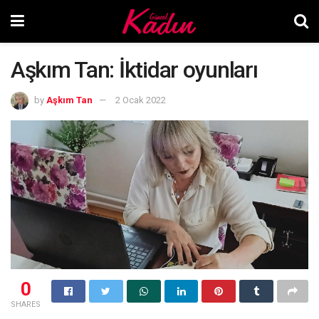
Aşkım Tan: İktidar oyunları
by
Aşkım Tan
2 Ocak 2022
0
SHARES