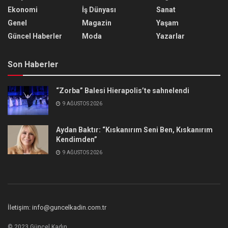
Ekonomi
İş Dünyası
Sanat
Genel
Magazin
Yaşam
Güncel Haberler
Moda
Yazarlar
Son Haberler
“Zorba” Balesi Hierapolis’te sahnelendi
9 AĞUSTOS 2026
Aydan Baktır: “Kıskanırım Seni Ben, Kıskanırım
Kendimden”
9 AĞUSTOS 2026
İletişim: info@guncelkadin.com.tr
© 2023 Güncel Kadın.