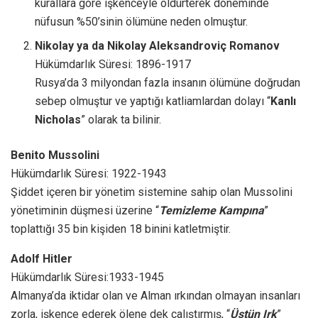
kurallara göre işkenceyle öldürterek döneminde
nüfusun %50’sinin ölümüne neden olmuştur.
Nikolay ya da Nikolay Aleksandroviç Romanov
Hükümdarlık Süresi: 1896-1917
Rusya’da 3 milyondan fazla insanın ölümüne doğrudan
sebep olmuştur ve yaptığı katliamlardan dolayı “
Kanlı
Nicholas
” olarak ta bilinir.
Benito Mussolini
Hükümdarlık Süresi: 1922-1943
Şiddet içeren bir yönetim sistemine sahip olan Mussolini
yönetiminin düşmesi üzerine “
Temizleme Kampına
”
toplattığı 35 bin kişiden 18 binini katletmiştir.
Adolf Hitler
Hükümdarlık Süresi:1933-1945
Almanya’da iktidar olan ve Alman ırkından olmayan insanları
zorla, işkence ederek ölene dek çalıştırmış, “
Üstün Irk
”