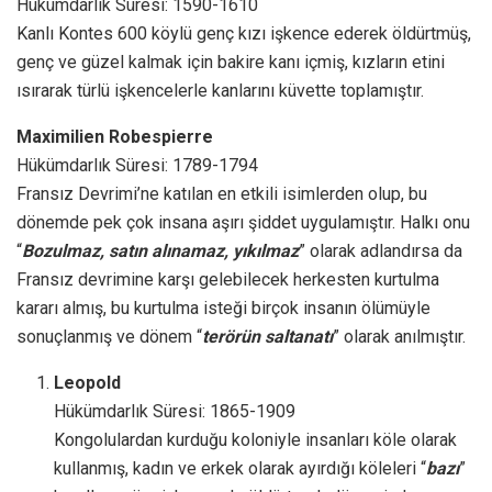
Hükümdarlık Süresi: 1590-1610
Kanlı Kontes 600 köylü genç kızı işkence ederek öldürtmüş,
genç ve güzel kalmak için bakire kanı içmiş, kızların etini
ısırarak türlü işkencelerle kanlarını küvette toplamıştır.
Maximilien Robespierre
Hükümdarlık Süresi: 1789-1794
Fransız Devrimi’ne katılan en etkili isimlerden olup, bu
dönemde pek çok insana aşırı şiddet uygulamıştır. Halkı onu
“
Bozulmaz, satın alınamaz, yıkılmaz
” olarak adlandırsa da
Fransız devrimine karşı gelebilecek herkesten kurtulma
kararı almış, bu kurtulma isteği birçok insanın ölümüyle
sonuçlanmış ve dönem “
terörün saltanatı
” olarak anılmıştır.
Leopold
Hükümdarlık Süresi: 1865-1909
Kongolulardan kurduğu koloniyle insanları köle olarak
kullanmış, kadın ve erkek olarak ayırdığı köleleri “
bazı
”