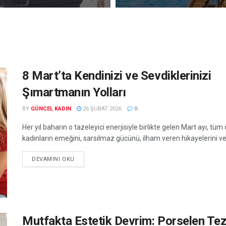
8 Mart’ta Kendinizi ve Sevdiklerinizi
Şımartmanın Yolları
BY
GÜNCEL KADIN
26 ŞUBAT 2026
0
Her yıl baharın o tazeleyici enerjisiyle birlikte gelen Mart ayı, tü
kadınların emeğini, sarsılmaz gücünü, ilham veren hikayelerini ve.
DEVAMINI OKU
Mutfakta Estetik Devrim: Porselen Te