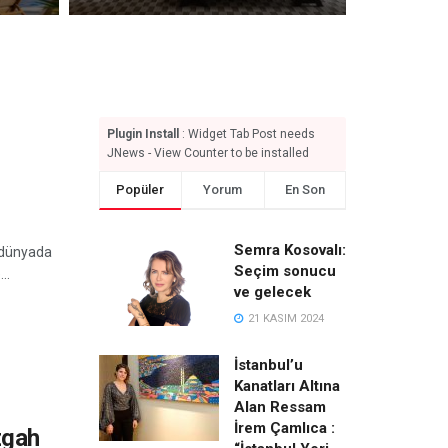
Plugin Install
: Widget Tab Post needs
JNews - View Counter to be installed
Popüler
Yorum
En Son
Semra Kosovalı:
m dünyada
Seçim sonucu
..
ve gelecek
21 KASIM 2024
İstanbul’u
Kanatları Altına
Alan Ressam
İrem Çamlıca :
zgah