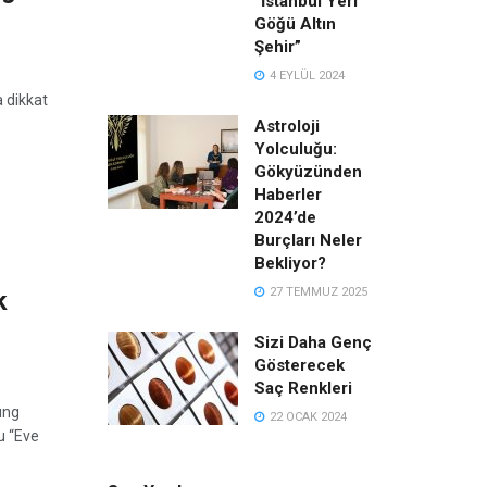
“İstanbul Yeri
Göğü Altın
Şehir”
4 EYLÜL 2024
 dikkat
Astroloji
Yolculuğu:
Gökyüzünden
Haberler
2024’de
Burçları Neler
Bekliyor?
27 TEMMUZ 2025
k
Sizi Daha Genç
Gösterecek
Saç Renkleri
ung
22 OCAK 2024
u “Eve