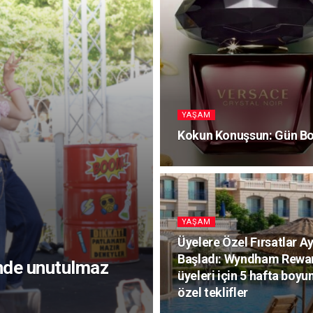
YAŞAM
Kokun Konuşsun: Gün B
YAŞAM
Üyelere Özel Fırsatlar Ay
Başladı: Wyndham Rewa
inde unutulmaz
üyeleri için 5 hafta boyu
özel teklifler