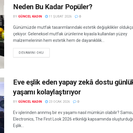
Neden Bu Kadar Popüler?
BY
GÜNCEL KADIN
11 ŞUBAT 2026
0
Günümüzde mutfak tasarımlarındaki estetik değişiklikler oldukça
çekiyor. Geleneksel mutfak ürünlerine kıyasla kullanılan yüzey
malzemelerinin hem estetik hem de dayanıklılık...
DEVAMINI OKU
Eve eşlik eden yapay zekâ dostu günlü
yaşamı kolaylaştırıyor
BY
GÜNCEL KADIN
23 OCAK 2026
0
Ev işlerinden arınmış bir ev yaşamı nasıl mümkün olabilir? Sams
Electronics, The First Look 2026 etkinliği kapsamında oluşturduğ
Eşlik...