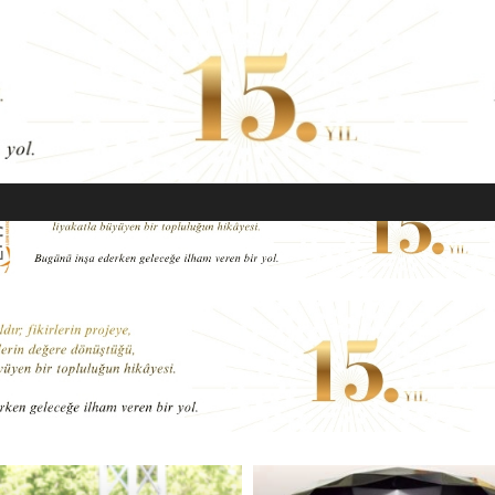
EKONOMI
MODA
GÜZELLIK
SAĞLIK
YAŞAM
SANAT