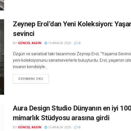
Zeynep Erol’dan Yeni Koleksiyon: Yaş
sevinci
BY
GÜNCEL KADIN
19 ARALIK 2025
0
Özgün ve sanatsal takı tasarımcısı Zeynep Erol, “Yaşama Sevinci”
yeni koleksiyonunu sanatseverlerle buluşturdu. Erol, yaşamın izle
insanın kendisiyle...
DEVAMINI OKU
Aura Design Studio Dünyanın en iyi 10
mimarlık Stüdyosu arasına girdi
BY
GÜNCEL KADIN
13 ARALIK 2025
0