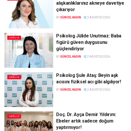
alışkanlıklarınız akneye davetiye
çıkarıyor
BY
GÜNCEL KADIN
3 AĞUSTOS 2026
Psikolog Jülide Unutmaz: Baba
SAĞLIK
figürü güven duygusunu
güçlendiriyor
BY
GÜNCEL KADIN
2 AĞUSTOS 2026
Psikolog Şule Ataş: Beyin aşk
SAĞLIK
acısını fiziksel acı gibi algılıyor!
BY
GÜNCEL KADIN
2 AĞUSTOS 2026
Doç. Dr. Ayça Demir Yıldırım:
SAĞLIK
Ebeler artık sadece doğum
yaptırmıyor!