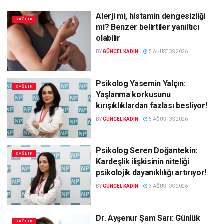
Alerji mi, histamin dengesizliği
SAĞLIK
mi? Benzer belirtiler yanıltıcı
olabilir
BY
GÜNCEL KADIN
5 AĞUSTOS 2026
Psikolog Yasemin Yalçın:
SAĞLIK
Yaşlanma korkusunu
kırışıklıklardan fazlası besliyor!
BY
GÜNCEL KADIN
5 AĞUSTOS 2026
Psikolog Seren Doğantekin:
SAĞLIK
Kardeşlik ilişkisinin niteliği
psikolojik dayanıklılığı artırıyor!
BY
GÜNCEL KADIN
3 AĞUSTOS 2026
Dr. Ayşenur Şam Sarı: Günlük
SAĞLIK