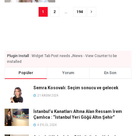
1
2
…
194
Plugin Install
: Widget Tab Post needs JNews - View Counter to be
installed
Popüler
Yorum
En Son
Semra Kosovalı: Seçim sonucu ve gelecek
21 KASIM 2024
İstanbul’u Kanatları Altına Alan Ressam İrem
Çamlıca : “İstanbul Yeri Göğü Altın Şehir”
4 EYLÜL 2024