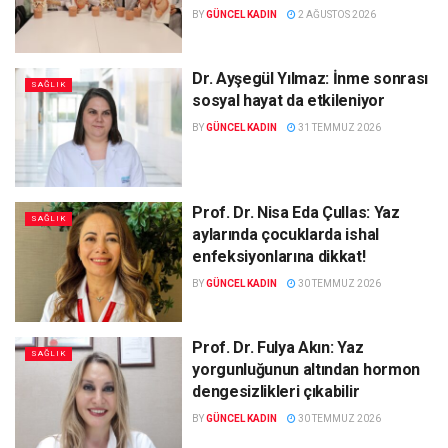
BY
GÜNCEL KADIN
2 AĞUSTOS 2026
Dr. Ayşegül Yılmaz: İnme sonrası
SAĞLIK
sosyal hayat da etkileniyor
BY
GÜNCEL KADIN
31 TEMMUZ 2026
Prof. Dr. Nisa Eda Çullas: Yaz
SAĞLIK
aylarında çocuklarda ishal
enfeksiyonlarına dikkat!
BY
GÜNCEL KADIN
30 TEMMUZ 2026
Prof. Dr. Fulya Akın: Yaz
SAĞLIK
yorgunluğunun altından hormon
dengesizlikleri çıkabilir
BY
GÜNCEL KADIN
30 TEMMUZ 2026