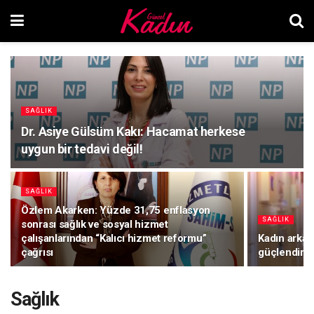
SAĞLIK
Dr. Asiye Gülsüm Kakı: Hacamat herkese
uygun bir tedavi değil!
SAĞLIK
Özlem Akarken: Yüzde 31,75 enflasyon
SAĞLIK
sonrası sağlık ve sosyal hizmet
çalışanlarından “Kalıcı hizmet reformu”
Kadın arkada
çağrısı
güçlendiriy
Sağlık