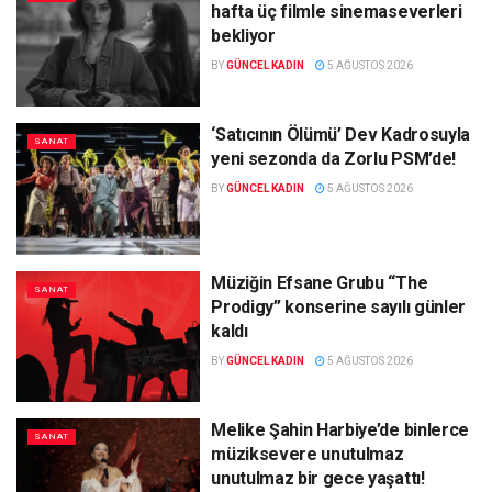
hafta üç filmle sinemaseverleri
bekliyor
BY
GÜNCEL KADIN
5 AĞUSTOS 2026
‘Satıcının Ölümü’ Dev Kadrosuyla
SANAT
yeni sezonda da Zorlu PSM’de!
BY
GÜNCEL KADIN
5 AĞUSTOS 2026
Müziğin Efsane Grubu “The
SANAT
Prodigy” konserine sayılı günler
kaldı
BY
GÜNCEL KADIN
5 AĞUSTOS 2026
Melike Şahin Harbiye’de binlerce
SANAT
müziksevere unutulmaz
unutulmaz bir gece yaşattı!