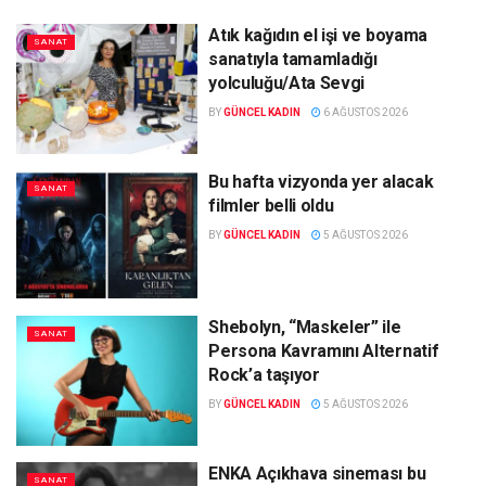
Atık kağıdın el işi ve boyama
SANAT
sanatıyla tamamladığı
yolculuğu/Ata Sevgi
BY
GÜNCEL KADIN
6 AĞUSTOS 2026
Bu hafta vizyonda yer alacak
SANAT
filmler belli oldu
BY
GÜNCEL KADIN
5 AĞUSTOS 2026
Shebolyn, “Maskeler” ile
SANAT
Persona Kavramını Alternatif
Rock’a taşıyor
BY
GÜNCEL KADIN
5 AĞUSTOS 2026
ENKA Açıkhava sineması bu
SANAT