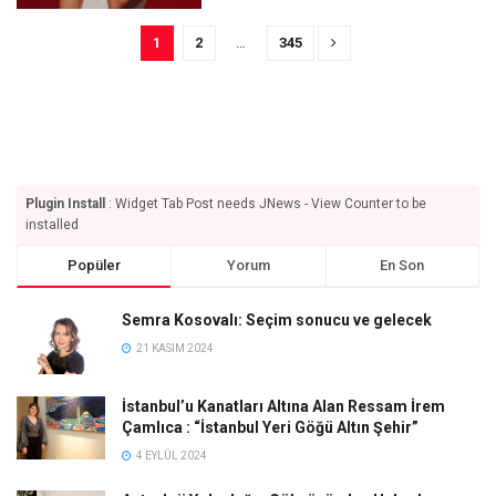
1
2
…
345
Plugin Install
: Widget Tab Post needs JNews - View Counter to be
installed
Popüler
Yorum
En Son
Semra Kosovalı: Seçim sonucu ve gelecek
21 KASIM 2024
İstanbul’u Kanatları Altına Alan Ressam İrem
Çamlıca : “İstanbul Yeri Göğü Altın Şehir”
4 EYLÜL 2024