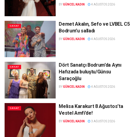
BY
GÜNCEL KADIN
4 AĞUSTOS 2026
Demet Akalın, Sefo ve LVBEL C5
SANAT
Bodrum’u salladı
BY
GÜNCEL KADIN
4 AĞUSTOS 2026
Dört Sanatçı Bodrum’da Aynı
SANAT
Hafızada buluştu/Günsu
Saraçoğlu
BY
GÜNCEL KADIN
4 AĞUSTOS 2026
Melisa Karakurt 8 Ağustos’ta
SANAT
Vestel Amfi’de!
BY
GÜNCEL KADIN
3 AĞUSTOS 2026