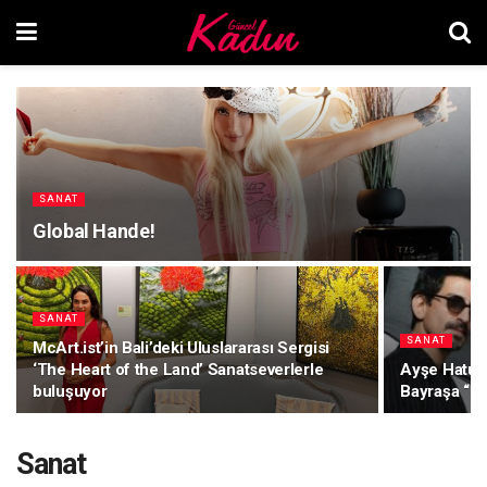
SANAT
Global Hande!
SANAT
SANAT
McArt.ist’in Bali’deki Uluslararası Sergisi
‘The Heart of the Land’ Sanatseverlerle
Ayşe Hatun
buluşuyor
Bayraşa “Çı
Sanat