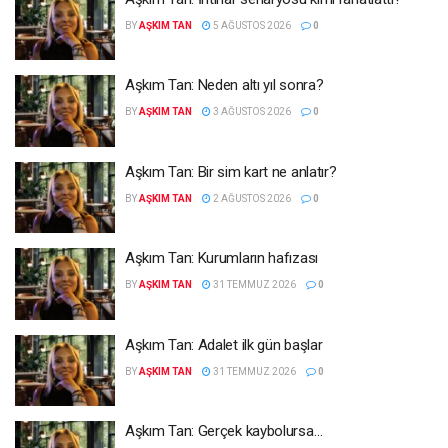
BY
AŞKIM TAN
5 AĞUSTOS 2026
0
Aşkım Tan: Neden altı yıl sonra?
BY
AŞKIM TAN
3 AĞUSTOS 2026
0
Aşkım Tan: Bir sim kart ne anlatır?
BY
AŞKIM TAN
2 AĞUSTOS 2026
0
Aşkım Tan: Kurumların hafızası
BY
AŞKIM TAN
31 TEMMUZ 2026
0
Aşkım Tan: Adalet ilk gün başlar
BY
AŞKIM TAN
31 TEMMUZ 2026
0
Aşkım Tan: Gerçek kaybolursa…