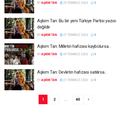
BY
AŞKIM TAN
29 TEMMUZ 2026
0
Aşkım Tan: Bu bir yeni Türkiye Partisi yazısı
değildir
BY
AŞKIM TAN
27 TEMMUZ 2026
0
Aşkım Tan: Milletin hafızası kaybolursa…
BY
AŞKIM TAN
24 TEMMUZ 2026
0
Aşkım Tan: Devletin hafızası satılırsa…
BY
AŞKIM TAN
21 TEMMUZ 2026
0
1
2
…
40