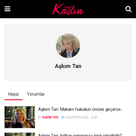
Aşkım Tan
Hepsi
Yorumlar
Aşkım Tan: Makam hukukun önüne geçerse…
BY
AŞKIM TAN
5 AĞUSTOS 2026
0
Aşkım Tan: İntihar senaryosu kimi rahatlattı?