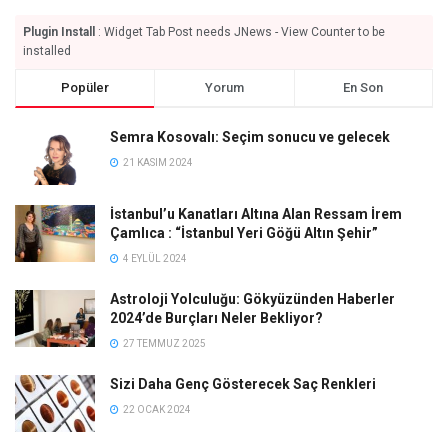
Plugin Install
: Widget Tab Post needs JNews - View Counter to be
installed
Popüler
Yorum
En Son
Semra Kosovalı: Seçim sonucu ve gelecek
21 KASIM 2024
İstanbul’u Kanatları Altına Alan Ressam İrem
Çamlıca : “İstanbul Yeri Göğü Altın Şehir”
4 EYLÜL 2024
Astroloji Yolculuğu: Gökyüzünden Haberler
2024’de Burçları Neler Bekliyor?
27 TEMMUZ 2025
Sizi Daha Genç Gösterecek Saç Renkleri
22 OCAK 2024