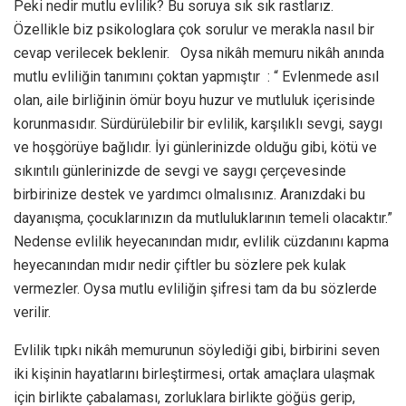
Peki nedir mutlu evlilik? Bu soruya sık sık rastlarız.
Özellikle biz psikologlara çok sorulur ve merakla nasıl bir
cevap verilecek beklenir. Oysa nikâh memuru nikâh anında
mutlu evliliğin tanımını çoktan yapmıştır : “ Evlenmede asıl
olan, aile birliğinin ömür boyu huzur ve mutluluk içerisinde
korunmasıdır. Sürdürülebilir bir evlilik, karşılıklı sevgi, saygı
ve hoşgörüye bağlıdır. İyi günlerinizde olduğu gibi, kötü ve
sıkıntılı günlerinizde de sevgi ve saygı çerçevesinde
birbirinize destek ve yardımcı olmalısınız. Aranızdaki bu
dayanışma, çocuklarınızın da mutluluklarının temeli olacaktır.”
Nedense evlilik heyecanından mıdır, evlilik cüzdanını kapma
heyecanından mıdır nedir çiftler bu sözlere pek kulak
vermezler. Oysa mutlu evliliğin şifresi tam da bu sözlerde
verilir.
Evlilik tıpkı nikâh memurunun söylediği gibi, birbirini seven
iki kişinin hayatlarını birleştirmesi, ortak amaçlara ulaşmak
için birlikte çabalaması, zorluklara birlikte göğüs gerip,