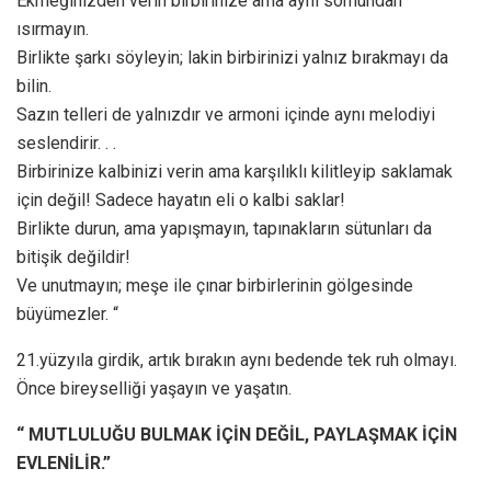
Ekmeğinizden verin birbirinize ama aynı somundan
ısırmayın.
Birlikte şarkı söyleyin; lakin birbirinizi yalnız bırakmayı da
bilin.
Sazın telleri de yalnızdır ve armoni içinde aynı melodiyi
seslendirir. . .
Birbirinize kalbinizi verin ama karşılıklı kilitleyip saklamak
için değil! Sadece hayatın eli o kalbi saklar!
Birlikte durun, ama yapışmayın, tapınakların sütunları da
bitişik değildir!
Ve unutmayın; meşe ile çınar birbirlerinin gölgesinde
büyümezler. “
21.yüzyıla girdik, artık bırakın aynı bedende tek ruh olmayı.
Önce bireyselliği yaşayın ve yaşatın.
“ MUTLULUĞU BULMAK İÇİN DEĞİL, PAYLAŞMAK İÇİN
EVLENİLİR.”