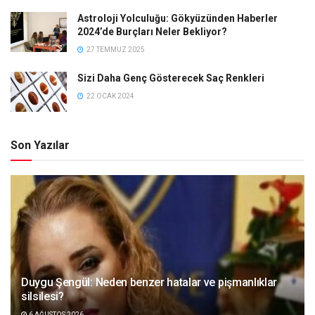
Astroloji Yolculuğu: Gökyüzünden Haberler
2024’de Burçları Neler Bekliyor?
27 TEMMUZ 2025
Sizi Daha Genç Gösterecek Saç Renkleri
22 OCAK 2024
Son Yazılar
Duygu Şengül: Neden benzer hatalar ve pişmanlıklar
silsilesi?
6 AĞUSTOS 2026