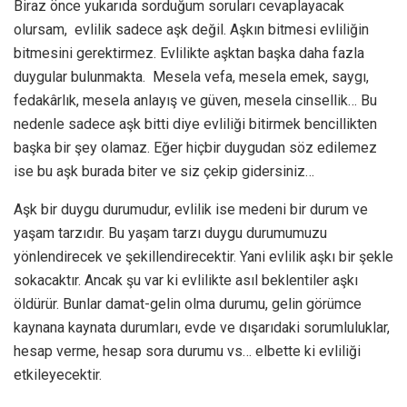
Biraz önce yukarıda sorduğum soruları cevaplayacak
olursam, evlilik sadece aşk değil. Aşkın bitmesi evliliğin
bitmesini gerektirmez. Evlilikte aşktan başka daha fazla
duygular bulunmakta. Mesela vefa, mesela emek, saygı,
fedakârlık, mesela anlayış ve güven, mesela cinsellik… Bu
nedenle sadece aşk bitti diye evliliği bitirmek bencillikten
başka bir şey olamaz. Eğer hiçbir duygudan söz edilemez
ise bu aşk burada biter ve siz çekip gidersiniz…
Aşk bir duygu durumudur, evlilik ise medeni bir durum ve
yaşam tarzıdır. Bu yaşam tarzı duygu durumumuzu
yönlendirecek ve şekillendirecektir. Yani evlilik aşkı bir şekle
sokacaktır. Ancak şu var ki evlilikte asıl beklentiler aşkı
öldürür. Bunlar damat-gelin olma durumu, gelin görümce
kaynana kaynata durumları, evde ve dışarıdaki sorumluluklar,
hesap verme, hesap sora durumu vs… elbette ki evliliği
etkileyecektir.