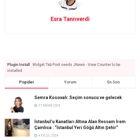
Esra Tanrıverdi
Plugin Install
: Widget Tab Post needs JNews - View Counter to be
installed
Popüler
Yorum
En Son
Semra Kosovalı: Seçim sonucu ve gelecek
21 KASIM 2024
İstanbul’u Kanatları Altına Alan Ressam İrem
Çamlıca : “İstanbul Yeri Göğü Altın Şehir”
4 EYLÜL 2024