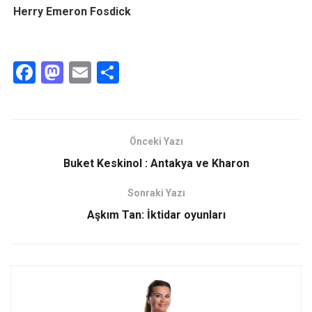
Herry Emeron Fosdick
F
M
E
S
a
a
m
h
ce
st
ail
ar
b
o
e
Önceki Yazı
o
d
Buket Keskinol : Antakya ve Kharon
o
o
Sonraki Yazı
k
n
Aşkım Tan: İktidar oyunları