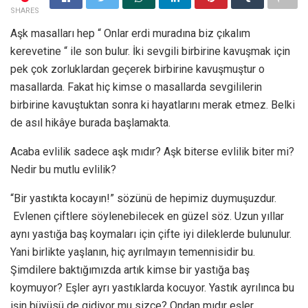
SHARES
Aşk masalları hep “ Onlar erdi muradına biz çıkalım
kerevetine “ ile son bulur. İki sevgili birbirine kavuşmak için
pek çok zorluklardan geçerek birbirine kavuşmuştur o
masallarda. Fakat hiç kimse o masallarda sevgililerin
birbirine kavuştuktan sonra ki hayatlarını merak etmez. Belki
de asıl hikâye burada başlamakta.
Acaba evlilik sadece aşk mıdır? Aşk biterse evlilik biter mi?
Nedir bu mutlu evlilik?
“Bir yastıkta kocayın!” sözünü de hepimiz duymuşuzdur.
Evlenen çiftlere söylenebilecek en güzel söz. Uzun yıllar
aynı yastığa baş koymaları için çifte iyi dileklerde bulunulur.
Yani birlikte yaşlanın, hiç ayrılmayın temennisidir bu.
Şimdilere baktığımızda artık kimse bir yastığa baş
koymuyor? Eşler ayrı yastıklarda kocuyor. Yastık ayrılınca bu
işin büyüsü de gidiyor mu sizce? Ondan mıdır eşler