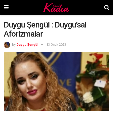
Duygu Şengül : Duygu’sal
Aforizmalar
by
Duygu Şengül
13 Ocak 2023