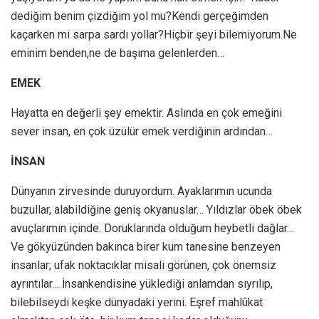
dediğim benim çizdiğim yol mu?Kendi gerçeğimden
kaçarken mi sarpa sardı yollar?Hiçbir şeyi bilemiyorum.Ne
eminim benden,ne de başıma gelenlerden…
EMEK
Hayatta en değerli şey emektir. Aslında en çok emeğini
sever insan, en çok üzülür emek verdiğinin ardından…
İNSAN
Dünyanın zirvesinde duruyordum. Ayaklarımın ucunda
buzullar, alabildiğine geniş okyanuslar… Yıldızlar öbek öbek
avuçlarımın içinde. Doruklarında olduğum heybetli dağlar…
Ve gökyüzünden bakınca birer kum tanesine benzeyen
insanlar; ufak noktacıklar misali görünen, çok önemsiz
ayrıntılar… İnsankendisine yüklediği anlamdan sıyrılıp,
bilebilseydi keşke dünyadaki yerini. Eşref mahlûkat