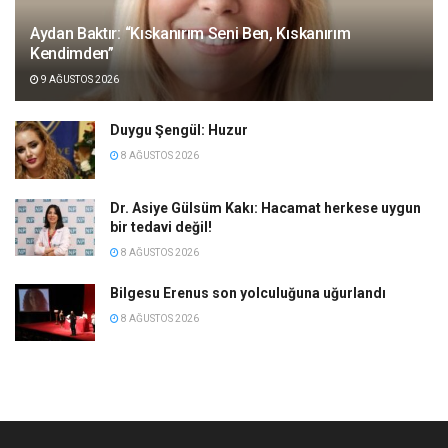
Aydan Baktır: “Kıskanırım Seni Ben, Kıskanırım
Kendimden”
9 AĞUSTOS 2026
Duygu Şengül: Huzur
8 AĞUSTOS 2026
Dr. Asiye Gülsüm Kakı: Hacamat herkese uygun
bir tedavi değil!
8 AĞUSTOS 2026
Bilgesu Erenus son yolculuğuna uğurlandı
8 AĞUSTOS 2026