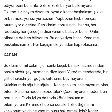
ediyor beni benimle. Saklanacak bir yer bulamıyorum,
Özüme sığınayım diyorum, oysa o kadar başkalaşmışız ki
birbirimize, yersiz yurtsuzum. Yapbozun hiçbir parçası
oturmuyor diğerine. Ben kimim sorusunda; her sır, her
reddediş, her gerçeğin dışa vurumu buluyor beni… Onlar
bilmese de ben biliyorum. Bu da yetiyor bana. Kendime
başkalaşmama… Her kaçışımda, yeniden hapsoluşuma…
KAPAN
Gözlerime mil çekmişler sanki küçük bir ışık huzmesinden
başka hiçbir şey sızmasın diye içeri. Yüreğim cenderede, bir
çift el sıkıştırıyor göğüs kafesimi. Duymuyorum.
Kulaklarımda ağır bir uğultu… Konuşan kim, anlamıyorum olan
biteni. Ruhumu neden hapsettiler? Çözemiyorum neden ben
sorusunu. Fazla iyi ya da fazla kötüolmaktan mı
bilemiyorum.Kafamda hep şu sorular, hak ettiğimi mi
yaşıyorum ya da ne yaptım bunu hak etmek için? Kader