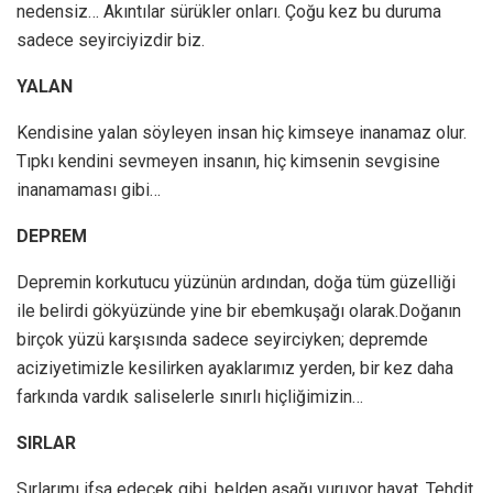
nedensiz… Akıntılar sürükler onları. Çoğu kez bu duruma
sadece seyirciyizdir biz.
YALAN
Kendisine yalan söyleyen insan hiç kimseye inanamaz olur.
Tıpkı kendini sevmeyen insanın, hiç kimsenin sevgisine
inanamaması gibi…
DEPREM
Depremin korkutucu yüzünün ardından, doğa tüm güzelliği
ile belirdi gökyüzünde yine bir ebemkuşağı olarak.Doğanın
birçok yüzü karşısında sadece seyirciyken; depremde
aciziyetimizle kesilirken ayaklarımız yerden, bir kez daha
farkında vardık saliselerle sınırlı hiçliğimizin…
SIRLAR
Sırlarımı ifşa edecek gibi, belden aşağı vuruyor hayat. Tehdit