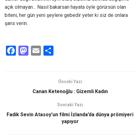
açık olmayan… Nasıl bakarsan hayata öyle görürsün olan
biteni, her gün yeni şeylere gebedir yeter ki siz de onlara
şans verin.
F
M
E
S
a
a
m
h
ce
st
ail
ar
b
o
e
Önceki Yazı
o
d
Canan Ketenoğlu : Gizemli Kadın
o
o
Sonraki Yazı
k
n
Fadik Sevin Atasoy’un filmi İzlanda’da dünya prömiyeri
yapıyor