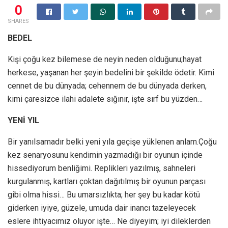
0
SHARES
BEDEL
Kişi çoğu kez bilemese de neyin neden olduğunu;hayat
herkese, yaşanan her şeyin bedelini bir şekilde ödetir. Kimi
cennet de bu dünyada; cehennem de bu dünyada derken,
kimi çaresizce ilahi adalete sığınır, işte sırf bu yüzden…
YENİ YIL
Bir yanılsamadır belki yeni yıla geçişe yüklenen anlam.Çoğu
kez senaryosunu kendimin yazmadığı bir oyunun içinde
hissediyorum benliğimi. Replikleri yazılmış, sahneleri
kurgulanmış, kartları çoktan dağıtılmış bir oyunun parçası
gibi olma hissi… Bu umarsızlıkta; her şey bu kadar kötü
giderken iyiye, güzele, umuda dair inancı tazeleyecek
eslere ihtiyacımız oluyor işte… Ne diyeyim; iyi dileklerden