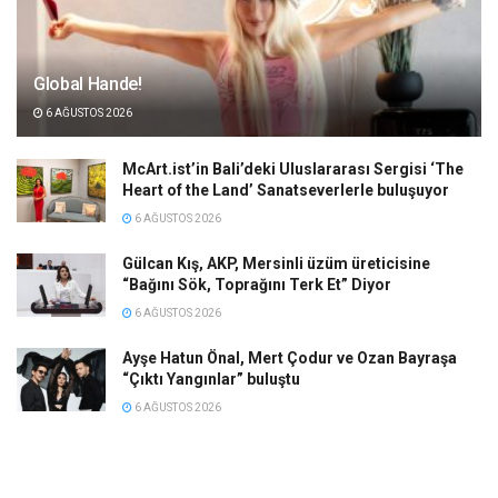
Global Hande!
6 AĞUSTOS 2026
McArt.ist’in Bali’deki Uluslararası Sergisi ‘The
Heart of the Land’ Sanatseverlerle buluşuyor
6 AĞUSTOS 2026
Gülcan Kış, AKP, Mersinli üzüm üreticisine
“Bağını Sök, Toprağını Terk Et” Diyor
6 AĞUSTOS 2026
Ayşe Hatun Önal, Mert Çodur ve Ozan Bayraşa
“Çıktı Yangınlar” buluştu
6 AĞUSTOS 2026