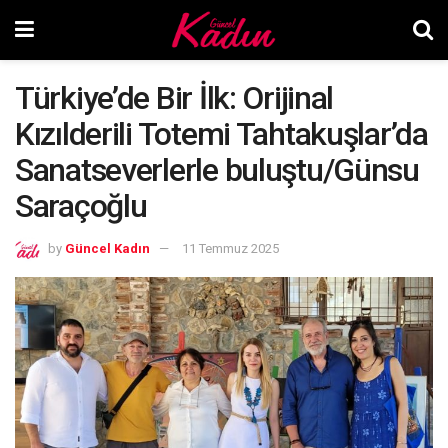
Türkiye’de Bir İlk: Orijinal
Kızılderili Totemi Tahtakuşlar’da
Sanatseverlerle buluştu/Günsu
Saraçoğlu
by
Güncel Kadın
11 Temmuz 2025