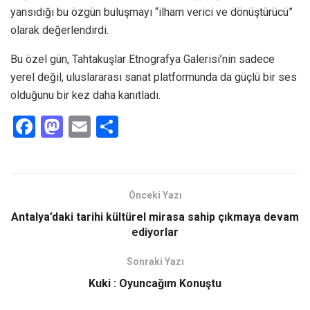
yansıdığı bu özgün buluşmayı “ilham verici ve dönüştürücü”
olarak değerlendirdi.
Bu özel gün, Tahtakuşlar Etnografya Galerisi’nin sadece
yerel değil, uluslararası sanat platformunda da güçlü bir ses
olduğunu bir kez daha kanıtladı.
F
M
E
S
a
a
m
h
ce
st
ail
ar
b
o
e
Önceki Yazı
o
d
Antalya’daki tarihi kültürel mirasa sahip çıkmaya devam
o
o
ediyorlar
k
n
Sonraki Yazı
Kuki : Oyuncağım Konuştu