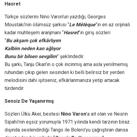
Hasret
Türkçe sözlerini Nino Varon’un yazdığı, Georges
Moustaki’nin ölümsüz şarkısı “
Le Métèque
”in en az orijinali
kadar muhteşem aranjmanı “
Hasret
”in giriş sözleri
“
Bu akşam çok efkârlıyım
Kalbim neden kan ağlıyor
Bunu bir bilsen sevgilim
” şeklindedir.
Bu şarkı, Tanju Okan’ın o çok incinmiş ama asla yenilmemiş
ruhundan çıkıp gelen sesinden ki belli belirsiz bir yerden
melodisini dahi işitseniz, efkârlanmanıza yetip artacak
türdendir.
Sensiz De Yaşanırmış
Sözleri Ülkü Aker, bestesi
Nino Varon
’a ait olan ve Nesrin
Sipahi’nin eşsiz yorumuyla 1971 yılında kendi tarzının biraz
dışında seslendirdiği Tango ile Bolero’yu çağrıştıran dansa