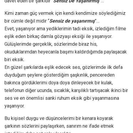
davet eden bir şarkıdır “
Sensiz De Yaşanırmış
”…
Kimi zaman güç vermek için kendi kendimize söylediğimiz
bir cümle değil midir “
Sensiz de yaşanırmış
”…
Evet, yaşanıyor ama yediklerimin tadı eksik, izlediğim filme
eşlik eden birkaç damla gözyaşı eksiği ile yaşanıyor.
Gülüşlerimde gerçeklik, sözlerimde biraz his,
okuduklarımdan heyecanla başımı kaldırdığımda paylaşacak
biri eksik.
En güzel şarkılarda eşlik edecek ses, gözlerimde ilk defa
duyduğum şeylere gösterdiğim şaşkınlık, pencereden
bakınca gördüklerimi doya doya dinleyecek bir kulak,
telefonun diğer ucunda, sıcaklık, karşılıklı tartışacak ikinci bir
ses ve en önemlisi sanki ruhum eksik gibi yaşanmasına
yaşanıyor.
Bu kişisel duygu ve düşüncelerimi bir kenara koyarak
şarkının sözlerini paylaşırken, sanırım ne ifade etmek