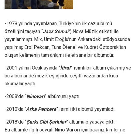
-1978 yılında yayımlanan, Türkiye’nin ilk caz albümü
özelliğini taşıyan “
Jazz Semai”
, Nova Müzik etiketi ile
yayınlanmıştı. Mix, Ümit Eroğlu’nun Ankara’daki stüdyosunda
yapılmış; Erol Pekcan, Tuna Ötenel ve Kudret Öztoprak’tan
oluşan kelimenin tam anlamı ile efsane bir albümdür.
-2001 yılının Ocak ayında “
İtiraf
” isimli bir albüm çıkarmış ve
bu albümünde müzik eşliğinde çeşitli yazarlardan kısa
okumalar yaptı.
-2008’de “
Ninovari
” albümünü yaptı.
-2010’da “
Arka Pencere
” isimli iki albümü yayımladı.
-2018’de “
Şarkı Gibi Şarkılar
” albümü piyasaya çıktı.
Bu albümle ilgili sevgili
Nino Varon
için bakınız kimler ne