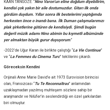
KAAN TANGÖZE: “
Nino Varon’un eline doğdum diyebilirim,
kendisi çok yakın bir aile dostumuzdur. Gitarı ilk onda
gördüm duydum. Yıllar sonra ilk bestelerimi yaptığımda
herkesten önce o inandı bana. İlk Duman çalışmalarımızı
plak şirketlerine götüren de kendisiydi. Şimdi bugün
değerli müzik adamı Nino abimin bu kıymetli albümünde
yer almaktan büyük gurur duyuyorum
.”
-2022’de Uğur Karan ile birlikte çalıştığı “
La Vie Continue
”
ve “
La Femmes du Cinema Turc
” teklilerini çıkardı.
Göreceksin Kendini
Orijinali Anne Marie David’e ait 1973 Eurovision birincisi
olan, Fransızcası “
Tu Te Reconnaîtras
” anlamından
uzaklaşmadan yazılmış muhteşem sözlere sahip bir
aranjmandır ve Nilüfer’in seslendirdiği en özel şarkılardan
biri olmuştur.