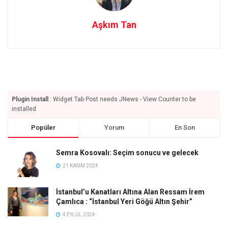
Aşkım Tan
Plugin Install
: Widget Tab Post needs JNews - View Counter to be
installed
Popüler
Yorum
En Son
Semra Kosovalı: Seçim sonucu ve gelecek
21 KASIM 2024
İstanbul’u Kanatları Altına Alan Ressam İrem
Çamlıca : “İstanbul Yeri Göğü Altın Şehir”
4 EYLÜL 2024