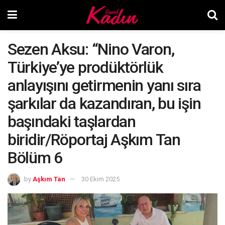
Sezen Aksu: “Nino Varon,
Türkiye’ye prodüktörlük
anlayışını getirmenin yanı sıra
şarkılar da kazandıran, bu işin
başındaki taşlardan
biridir/Röportaj Aşkım Tan
Bölüm 6
by
Aşkım Tan
30 Ekim 2025