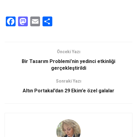
F
M
E
S
a
a
m
h
ce
st
ail
ar
b
o
e
Önceki Yazı
o
d
Bir Tasarım Problemi’nin yedinci etkinliği
o
o
gerçekleştirildi
k
n
Sonraki Yazı
Altın Portakal’dan 29 Ekim’e özel galalar