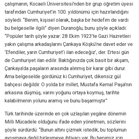
çalışmanın, Kocaeli Üniversitesi’nden bir grup öğretim üyesi
tarafından Cumhuriyet’in 100. yıldönümü için hazırlandığını
söyledi. “Benim, kişisel olarak, başka bir hedefim de vardı
bu belgeselle ilgili” diyen Duranoğlu, bunu şöyle açıkladı:
“Popüler tarih şöyle yazar: 28 Ekim 1923’te Gazi Hazretleri
yakın çalışma arkadaşlarını Çankaya Köşkü’ne davet eder ve
‘Efendiler, yarın Cumhuriyet’i ilan edeceğiz’, der. Ertesi gün
de Cumhuriyet ilan edilir. Baktığınızda çok basit bir akşam,
Çankaya’da paşaların arasında alınmış bir karar gibi durur.
Ama belgeselde gördünüz ki Cumhuriyet, dikensiz gül
bahçesi değildir. O yolda bir millet, Mustafa Kemal Paşa’nın
arkasına düşmüş, varını yoğunu ortaya koymuş, tarihte
kalabilmenin yolunu aramış ve bunu başarmıştır”
Türk tarihinde üzerinde en çok uzlaşılan yegâne dönemin
Milli Mücadele olduğunu ifade eden yönetmen, sözlerini
şöyle sürdürdü: “Bunun altını çizmek istedik; bu toplumun
ayrışmaya değil birleşmeye ihtiyacı var. Bu hepimiz için