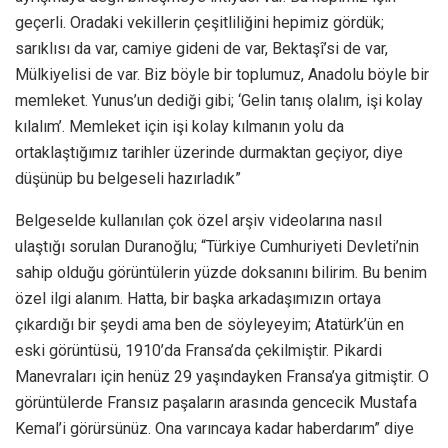
geçerli. Oradaki vekillerin çeşitliliğini hepimiz gördük;
sarıklısı da var, camiye gideni de var, Bektaşî’si de var,
Mülkiyelisi de var. Biz böyle bir toplumuz, Anadolu böyle bir
memleket. Yunus’un dediği gibi; ‘Gelin tanış olalım, işi kolay
kılalım’. Memleket için işi kolay kılmanın yolu da
ortaklaştığımız tarihler üzerinde durmaktan geçiyor, diye
düşünüp bu belgeseli hazırladık”
Belgeselde kullanılan çok özel arşiv videolarına nasıl
ulaştığı sorulan Duranoğlu; “Türkiye Cumhuriyeti Devleti’nin
sahip olduğu görüntülerin yüzde doksanını bilirim. Bu benim
özel ilgi alanım. Hatta, bir başka arkadaşımızın ortaya
çıkardığı bir şeydi ama ben de söyleyeyim; Atatürk’ün en
eski görüntüsü, 1910’da Fransa’da çekilmiştir. Pikardi
Manevraları için henüz 29 yaşındayken Fransa’ya gitmiştir. O
görüntülerde Fransız paşaların arasında gencecik Mustafa
Kemal’i görürsünüz. Ona varıncaya kadar haberdarım” diye