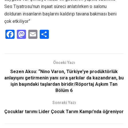
Ses Tiyatrosu’nun inşaat süreci anlatılırken o salonu
dolduran insanların başlarını kaldırıp tavana bakması beni
çok etkiliyor”
F
M
E
S
a
a
m
h
ce
st
ail
ar
b
o
e
Önceki Yazı
o
d
Sezen Aksu: “Nino Varon, Türkiye’ye prodüktörlük
o
o
anlayışını getirmenin yanı sıra şarkılar da kazandıran, bu
işin başındaki taşlardan biridir/Röportaj Aşkım Tan
k
n
Bölüm 6
Sonraki Yazı
Çocuklar tarımı Lider Çocuk Tarım Kampı’nda öğreniyor