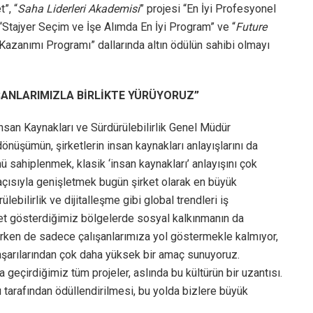
”, “
Saha Liderleri Akademisi
” projesi “En İyi Profesyonel
 “Stajyer Seçim ve İşe Alımda En İyi Program” ve “
Future
k Kazanımı Programı” dallarında altın ödülün sahibi olmayı
ŞANLARIMIZLA BİRLİKTE YÜRÜYORUZ”
nsan Kaynakları ve Sürdürülebilirlik Genel Müdür
nüşümün, şirketlerin insan kaynakları anlayışlarını da
ü sahiplenmek, klasik ‘insan kaynakları’ anlayışını çok
açısıyla genişletmek bugün şirket olarak en büyük
lebilirlik ve dijitalleşme gibi global trendleri iş
et gösterdiğimiz bölgelerde sosyal kalkınmanın da
rken de sadece çalışanlarımıza yol göstermekle kalmıyor,
 başarılarından çok daha yüksek bir amaç sunuyoruz.
a geçirdiğimiz tüm projeler, aslında bu kültürün bir uzantısı.
 tarafından ödüllendirilmesi, bu yolda bizlere büyük