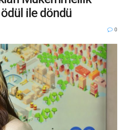
n ödül ile döndü
0