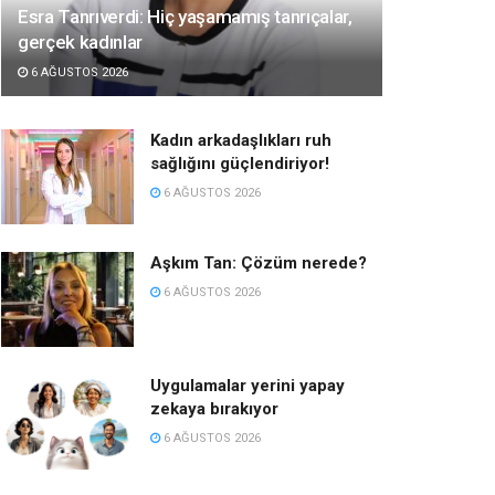
Esra Tanrıverdi: Hiç yaşamamış tanrıçalar,
gerçek kadınlar
6 AĞUSTOS 2026
Kadın arkadaşlıkları ruh
sağlığını güçlendiriyor!
6 AĞUSTOS 2026
Aşkım Tan: Çözüm nerede?
6 AĞUSTOS 2026
Uygulamalar yerini yapay
zekaya bırakıyor
6 AĞUSTOS 2026