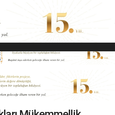
EKONOMI
MODA
GÜZELLIK
SAĞLIK
YAŞAM
SANAT
kları Mükemmellik