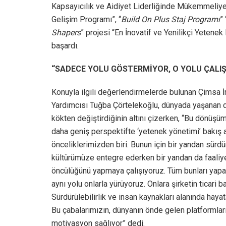
Kapsayıcılık ve Aidiyet Liderliğinde Mükemmeliyet
Gelişim Programı”, “
Build On Plus Staj Programı
”
Shapers
” projesi “En İnovatif ve Yenilikçi Yetene
başardı.
“SADECE YOLU GÖSTERMİYOR, O YOLU ÇALI
Konuyla ilgili değerlendirmelerde bulunan Çimsa İ
Yardımcısı Tuğba Çörtelekoğlu, dünyada yaşanan dö
kökten değiştirdiğinin altını çizerken, “Bu dönüşüm
daha geniş perspektifte ‘yetenek yönetimi’ bakış 
önceliklerimizden biri. Bunun için bir yandan sürdürü
kültürümüze entegre ederken bir yandan da faaliy
öncülüğünü yapmaya çalışıyoruz. Tüm bunları yapa
aynı yolu onlarla yürüyoruz. Onlara şirketin ticari
Sürdürülebilirlik ve insan kaynakları alanında hayat
Bu çabalarımızın, dünyanın önde gelen platformları
motivasyon sağlıyor” dedi.