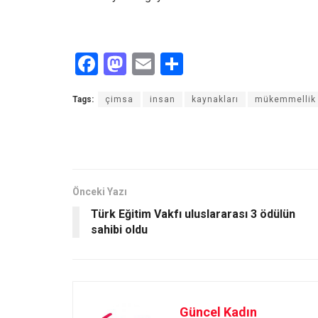
F
M
E
S
a
a
m
h
Tags:
çimsa
insan
kaynakları
mükemmellik
ce
st
ail
ar
b
o
e
o
d
o
o
Önceki Yazı
k
n
Türk Eğitim Vakfı uluslararası 3 ödülün
sahibi oldu
Güncel Kadın