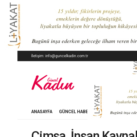
İletişim: info@guncelkadin.com.tr
ANASAYFA
GÜNCEL HABERLER
İŞ DÜNYASI
Çimsa, İnsan Kayna