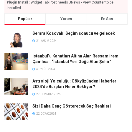
Plugin Install
: Widget Tab Post needs JNews - View Counter to be
installed
Popüler
Yorum
En Son
Semra Kosovalı: Seçim sonucu ve gelecek
21 KASIM 2024
İstanbul’u Kanatları Altına Alan Ressam İrem
Çamlıca : “İstanbul Yeri Göğü Altın Şehir”
4 EYLÜL 2024
Astroloji Yolculuğu: Gökyüzünden Haberler
2024’de Burçları Neler Bekliyor?
27 TEMMUZ 2025
Sizi Daha Genç Gösterecek Saç Renkleri
22 OCAK 2024