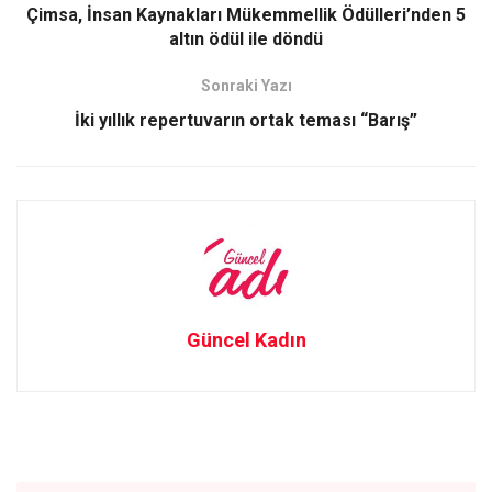
o
o
Çimsa, İnsan Kaynakları Mükemmellik Ödülleri’nden 5
altın ödül ile döndü
k
n
Sonraki Yazı
İki yıllık repertuvarın ortak teması “Barış”
Güncel Kadın