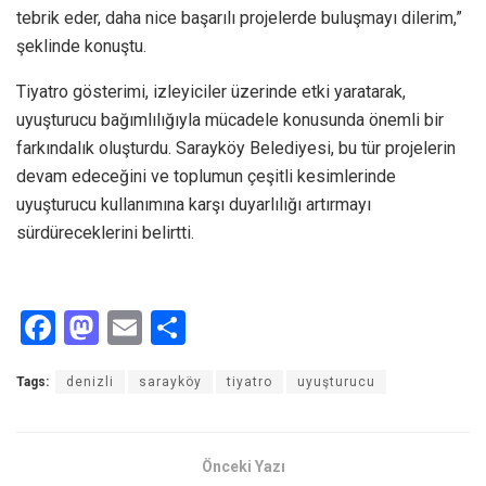
tebrik eder, daha nice başarılı projelerde buluşmayı dilerim,”
şeklinde konuştu.
Tiyatro gösterimi, izleyiciler üzerinde etki yaratarak,
uyuşturucu bağımlılığıyla mücadele konusunda önemli bir
farkındalık oluşturdu. Sarayköy Belediyesi, bu tür projelerin
devam edeceğini ve toplumun çeşitli kesimlerinde
uyuşturucu kullanımına karşı duyarlılığı artırmayı
sürdüreceklerini belirtti.
F
M
E
S
a
a
m
h
Tags:
denizli
sarayköy
tiyatro
uyuşturucu
ce
st
ail
ar
b
o
e
o
d
Önceki Yazı