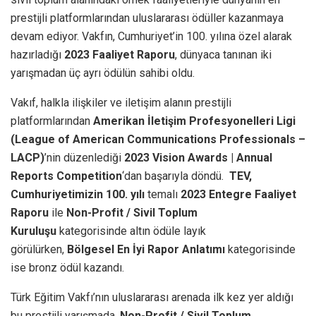
prestijli platformlarından uluslararası ödüller kazanmaya
devam ediyor. Vakfın, Cumhuriyet’in 100. yılına özel alarak
hazırladığı
2023 Faaliyet Raporu
, dünyaca tanınan iki
yarışmadan üç ayrı ödülün sahibi oldu.
Vakıf, halkla ilişkiler ve iletişim alanın prestijli
platformlarından
Amerikan İletişim Profesyonelleri Ligi
(League of American Communications Professionals –
LACP)
’nin düzenlediği
2023 Vision Awards | Annual
Reports Competition
‘dan başarıyla döndü.
TEV,
Cumhuriyetimizin 100. yılı
temalı
2023 Entegre Faaliyet
Raporu
ile
Non-Profit / Sivil Toplum
Kuruluşu
kategorisinde altın ödüle layık
görülürken,
Bölgesel En İyi Rapor Anlatımı
kategorisinde
ise bronz ödül kazandı.
Türk Eğitim Vakfı’nın uluslararası arenada ilk kez yer aldığı
bu prestijli yarışmada,
Non-Profit / Sivil Toplum