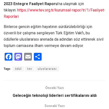
2023 Entegre Faaliyet Raporu
’na ulaşmak için
tıklayın:
https://www.tev.org.tr/kurumsal-rapor/tr/1/Faaliyet-
Raporlari
Binlerce gencin eğitim hayatının sürdürülebilirliği için
özverili bir çalışma sergileyen Türk Eğitim Vakfı, bu
ödüllerle uluslararası arenada da adından söz ettirerek sivil
toplum camiasına ilham vermeye devam ediyor.
F
M
E
S
a
a
m
h
Tags:
ödül
tev
uluslararası
ce
st
ail
ar
b
o
e
o
d
Önceki Yazı
o
o
Geleceğin teknoloji liderleri sertifikalarını aldı
k
n
Sonraki Yazı