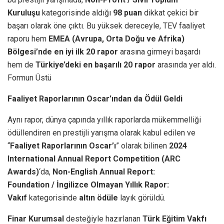
Kuruluşu
kategorisinde aldığı
98 puan
dikkat çekici bir
başarı olarak öne çıktı. Bu yüksek dereceyle, TEV faaliyet
raporu hem
EMEA (Avrupa, Orta Doğu ve Afrika)
Bölgesi’nde en iyi ilk 20 rapor
arasına girmeyi başardı
hem de
Türkiye’deki en başarılı 20 rapor
arasında yer aldı.
Formun Üstü
Faaliyet Raporlarının Oscar’ından da Ödül Geldi
Aynı rapor, dünya çapında yıllık raporlarda mükemmelliği
ödüllendiren en prestijli yarışma olarak kabul edilen ve
“
Faaliyet Raporlarının Oscar’ı
” olarak bilinen
2024
International Annual Report Competition (ARC
Awards)
‘da,
Non-English Annual Report:
Foundation
/
İngilizce Olmayan Yıllık Rapor:
Vakıf
kategorisinde
altın ödüle
layık görüldü.
Finar Kurumsal
desteğiyle hazırlanan
Türk Eğitim Vakfı