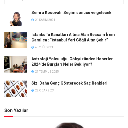
Semra Kosovalı: Seçim sonucu ve gelecek
21 KASIM 2024
İstanbul’u Kanatları Altına Alan Ressam İrem
Çamlıca : “İstanbul Yeri Göğü Altın Şehir”
4 EYLÜL 2024
Astroloji Yolculuğu: Gökyüzünden Haberler
2024’de Burçları Neler Bekliyor?
27 TEMMUZ 2025
Sizi Daha Genç Gösterecek Saç Renkleri
22 OCAK 2024
Son Yazılar