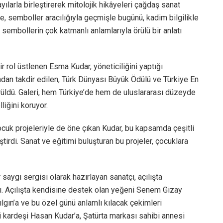
larla birleştirerek mitolojik hikâyeleri çağdaş sanat
e, semboller aracılığıyla geçmişle bugünü, kadim bilgilikle
i sembollerin çok katmanlı anlamlarıyla örülü bir anlatı
bir rol üstlenen Esma Kudar, yöneticiliğini yaptığı
ndan takdir edilen, Türk Dünyası Büyük Ödülü ve Türkiye En
örüldü. Galeri, hem Türkiye’de hem de uluslararası düzeyde
iğini koruyor.
 çocuk projeleriyle de öne çıkan Kudar, bu kapsamda çeşitli
tirdi. Sanat ve eğitimi buluşturan bu projeler, çocuklara
 saygı sergisi olarak hazırlayan sanatçı, açılışta
dı. Açılışta kendisine destek olan yeğeni Senem Gizay
lgın’a ve bu özel günü anlamlı kılacak çekimleri
 kardeşi Hasan Kudar’a, Şatürta markası sahibi annesi