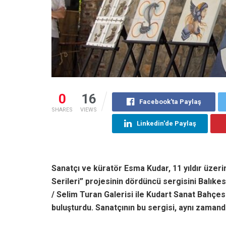
0
16
Facebook'ta Paylaş
SHARES
VIEWS
Linkedin'de Paylaş
Sanatçı ve küratör Esma Kudar, 11 yıldır üzeri
Serileri” projesinin dördüncü sergisini Balıke
/ Selim Turan Galerisi ile Kudart Sanat Bahçe
buluşturdu. Sanatçının bu sergisi, aynı zamanda