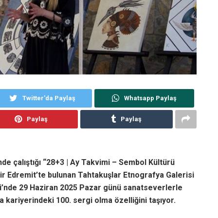
Twitter'da Paylaş
Whatsapp Paylaş
Paylaş
Paylaş
nde çalıştığı “28+3 | Ay Takvimi – Sembol Kültürü
sir Edremit’te bulunan Tahtakuşlar Etnografya Galerisi
si’nde 29 Haziran 2025 Pazar günü sanatseverlerle
 kariyerindeki 100. sergi olma özelliğini taşıyor.