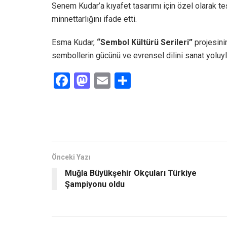
Senem Kudar’a kıyafet tasarımı için özel olarak te
minnettarlığını ifade etti.
Esma Kudar,
“Sembol Kültürü Serileri”
projesini
sembollerin gücünü ve evrensel dilini sanat yoluyl
F
M
E
S
a
a
m
h
ce
st
ail
ar
b
o
e
o
d
o
o
Önceki Yazı
Muğla Büyükşehir Okçuları Türkiye
k
n
Şampiyonu oldu