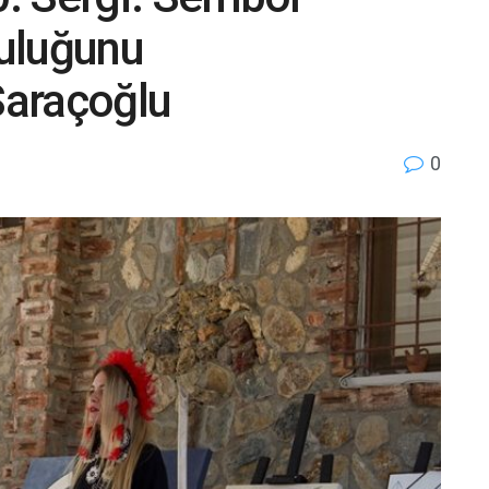
culuğunu
Saraçoğlu
0