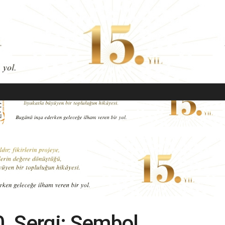
EKONOMI
MODA
GÜZELLIK
SAĞLIK
YAŞAM
SANAT
. Sergi: Sembol