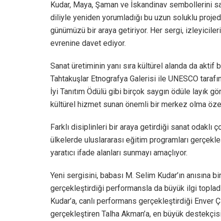
Kudar, Maya, Şaman ve İskandinav sembollerini sayı
diliyle yeniden yorumladığı bu uzun soluklu projed
günümüzü bir araya getiriyor. Her sergi, izleyiciler
evrenine davet ediyor.
Sanat üretiminin yanı sıra kültürel alanda da aktif 
Tahtakuşlar Etnografya Galerisi ile UNESCO tarafı
İyi Tanıtım Ödülü gibi birçok saygın ödüle layık g
kültürel hizmet sunan önemli bir merkez olma özell
Farklı disiplinleri bir araya getirdiği sanat odaklı
ülkelerde uluslararası eğitim programları gerçekleş
yaratıcı ifade alanları sunmayı amaçlıyor.
Yeni sergisini, babası M. Selim Kudar’ın anısına bir
gerçekleştirdiği performansla da büyük ilgi topla
Kudar’a, canlı performans gerçekleştirdiği Enver Çı
gerçekleştiren Talha Akman’a, en büyük destekçisi