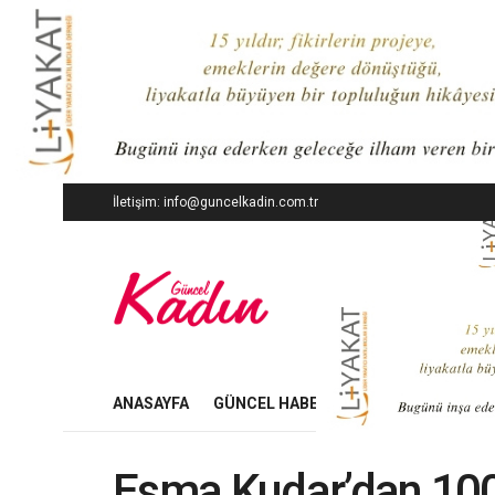
İletişim: info@guncelkadin.com.tr
ANASAYFA
GÜNCEL HABERLER
İŞ DÜNYASI
Esma Kudar’dan 100