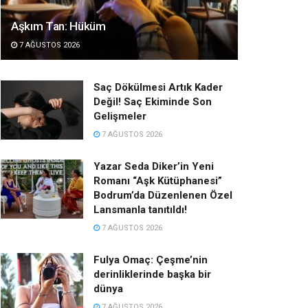
Aşkım Tan: Hüküm
7 AĞUSTOS 2026
Saç Dökülmesi Artık Kader
Değil! Saç Ekiminde Son
Gelişmeler
7 AĞUSTOS 2026
Yazar Seda Diker’in Yeni
Romanı “Aşk Kütüphanesi”
Bodrum’da Düzenlenen Özel
Lansmanla tanıtıldı!
7 AĞUSTOS 2026
Fulya Omaç: Çeşme’nin
derinliklerinde başka bir
dünya
7 AĞUSTOS 2026