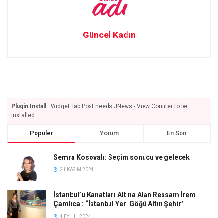
Güncel Kadın
Plugin Install
: Widget Tab Post needs JNews - View Counter to be
installed
Popüler
Yorum
En Son
Semra Kosovalı: Seçim sonucu ve gelecek
21 KASIM 2024
İstanbul’u Kanatları Altına Alan Ressam İrem
Çamlıca : “İstanbul Yeri Göğü Altın Şehir”
4 EYLÜL 2024