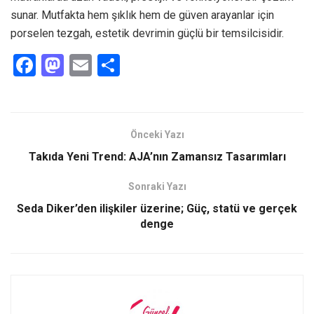
sunar. Mutfakta hem şıklık hem de güven arayanlar için
porselen tezgah, estetik devrimin güçlü bir temsilcisidir.
F
M
E
S
a
a
m
h
ce
st
ail
ar
b
o
e
Önceki Yazı
o
d
Takıda Yeni Trend: AJA’nın Zamansız Tasarımları
o
o
Sonraki Yazı
k
n
Seda Diker’den ilişkiler üzerine; Güç, statü ve gerçek
denge