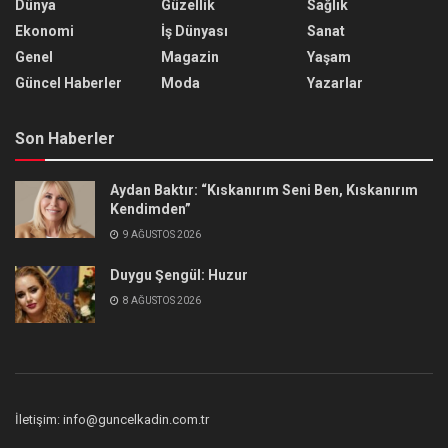
Dünya
Güzellik
Sağlık
Ekonomi
İş Dünyası
Sanat
Genel
Magazin
Yaşam
Güncel Haberler
Moda
Yazarlar
Son Haberler
Aydan Baktır: “Kıskanırım Seni Ben, Kıskanırım
Kendimden”
9 AĞUSTOS 2026
Duygu Şengül: Huzur
8 AĞUSTOS 2026
İletişim: info@guncelkadin.com.tr