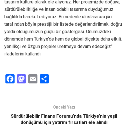
tasarım kültürü olarak ele alıyoruz. Her projemizde doğaya,
sürdürülebilirliğe ve insan odaklı tasarıma duyduğumuz
bağlılıkla hareket ediyoruz. Bu nedenle uluslararası jüri
tarafından böyle prestijli bir listede değerlendirilmek, doğru
yolda olduğumuzun güçlü bir göstergesi. Önümüzdeki
dönemde hem Türkiye’de hem de global ölçekte daha etkili,
yenilikçi ve özgün projeler üretmeye devam edeceğiz”
ifadelerini kullandı.
F
M
E
S
a
a
m
h
ce
st
ail
ar
b
o
e
Önceki Yazı
o
d
Sürdürülebilir Finans Forumu’nda Türkiye’nin yeşil
o
o
dönüşümü için yatırım fırsatları ele alındı