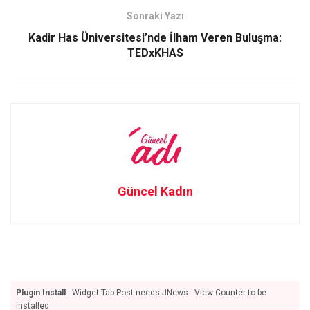
k
n
Sonraki Yazı
Kadir Has Üniversitesi’nde İlham Veren Buluşma:
TEDxKHAS
Güncel Kadın
Plugin Install
: Widget Tab Post needs JNews - View Counter to be
installed