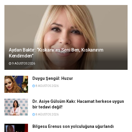
Aydan Baktır: “Kıskanırım Seni Ben, Kıskanırım
Kendimden”
9 AĞUSTOS 2026
Duygu Şengül: Huzur
8 AĞUSTOS 2026
Dr. Asiye Gülsüm Kakı: Hacamat herkese uygun
bir tedavi değil!
8 AĞUSTOS 2026
Bilgesu Erenus son yolculuğuna uğurlandı