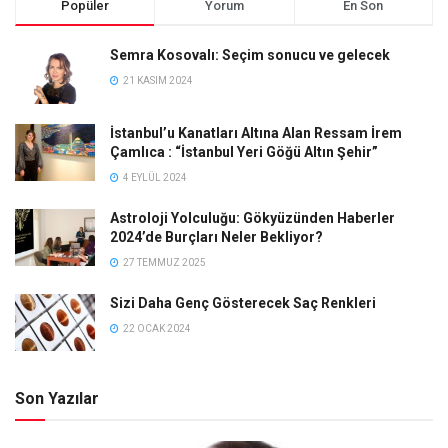
Popüler
Yorum
En Son
Semra Kosovalı: Seçim sonucu ve gelecek
21 KASIM 2024
İstanbul’u Kanatları Altına Alan Ressam İrem
Çamlıca : “İstanbul Yeri Göğü Altın Şehir”
4 EYLÜL 2024
Astroloji Yolculuğu: Gökyüzünden Haberler
2024’de Burçları Neler Bekliyor?
27 TEMMUZ 2025
Sizi Daha Genç Gösterecek Saç Renkleri
22 OCAK 2024
Son Yazılar