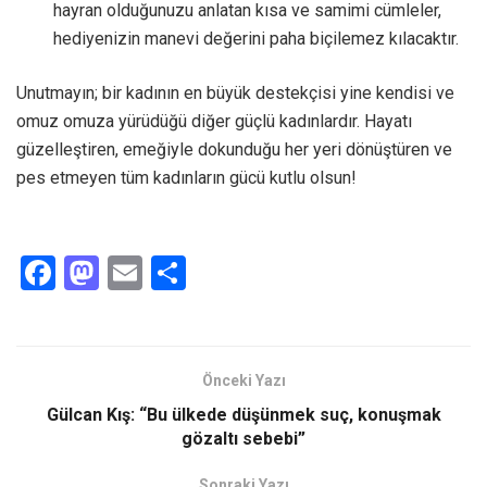
hayran olduğunuzu anlatan kısa ve samimi cümleler,
hediyenizin manevi değerini paha biçilemez kılacaktır.
Unutmayın; bir kadının en büyük destekçisi yine kendisi ve
omuz omuza yürüdüğü diğer güçlü kadınlardır. Hayatı
güzelleştiren, emeğiyle dokunduğu her yeri dönüştüren ve
pes etmeyen tüm kadınların gücü kutlu olsun!
F
M
E
S
a
a
m
h
ce
st
ail
ar
b
o
e
Önceki Yazı
o
d
Gülcan Kış: “Bu ülkede düşünmek suç, konuşmak
o
o
gözaltı sebebi”
k
n
Sonraki Yazı