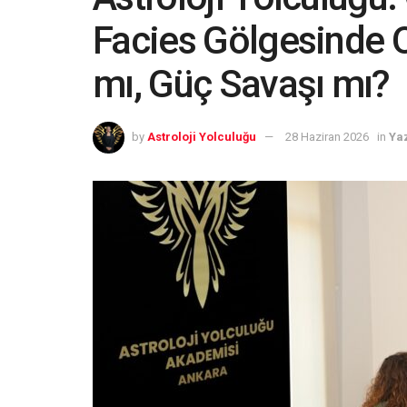
Facies Gölgesinde O
mı, Güç Savaşı mı?
by
Astroloji Yolculuğu
28 Haziran 2026
in
Ya