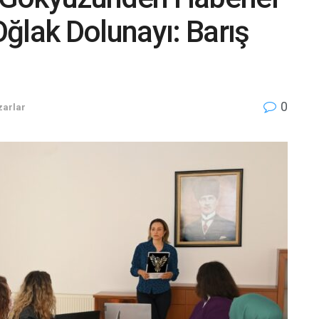
ğlak Dolunayı: Barış
0
zarlar