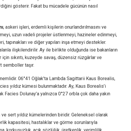
diğini gösterir. Fakat bu mücadele gücünün nasıl
nı
, askeri işleri, erdemli kişilerin onurlandırılmasını ve
giymeyi, uzun vadeli projeler üstlenmeyi, hazineler edinmeyi,
rleri, tapınakları ve diğer yapıları inşa etmeyi destekler.
anla ilişkilendirilir. Ay ile birlikte olduğunda ise bakanların
 için sıkıntı, kuzeyde savaş, düzensiz rüzgârlar ve
t semboller taşır.
 önemlidir. 06°41 Oğlak’ta Lambda Sagittarii Kaus Borealis,
ies yıldız kümesi bulunmaktadır. Ay, Kaus Borealis’i
cak Facies Dolunay’a yalnızca 0°27 orbla çok daha yakın
 ve sert yıldız kümelerinden biridir. Geleneksel olarak
derlik kapasitesi, hastalıklar ve görme sorunlarıyla
a, korkusuzluk, açık sözlülük, üretkenlik, verimlilik,