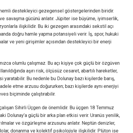
 önemli destekleyici gezegensel göstergelerinden biridir.
ve savaşma gücünü anlatır. Jüpiter ise büyüme, iyimserlik,
yonlarla ilişkilidir. Bu iki gezegen arasındaki sekstil açı
anda doğru hamle yapma potansiyeli verir. İş, spor, hukuki
şmalar ve yeni girişimler açısından destekleyici bir enerji
zca olumlu çalışmaz. Bu açı kişiye çok güçlü bir özgüven
anıldığında aşırı risk, ölçüsüz cesaret, abartılı hareketler,
i yaratabilir. Bu nedenle bu Dolunay bazı kişilerde barış,
cadele etme arzusu doğururken; bazı kişilerde aynı enerjiyi
ves biçiminde çalıştırabilir.
çalışan Sihirli Üçgen de önemlidir. Bu üçgen 18 Temmuz
i Dolunay’a güçlü bir arka plan etkisi verir. Uranüs yenilik,
kırılmalar ve özgürleşme arzusunu anlatır. Neptün denizler,
plolar, donanma ve kolektif psikolojiyle ilişkilidir. Plüton ise