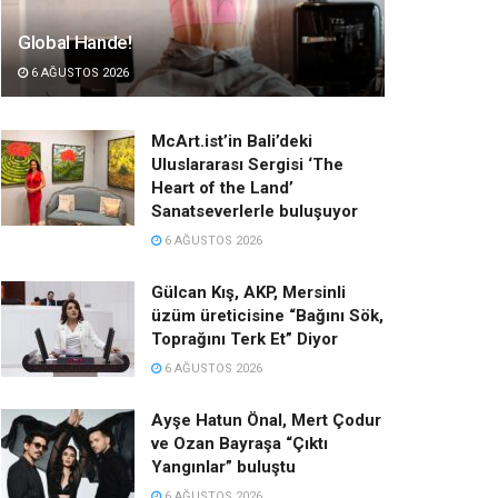
Global Hande!
6 AĞUSTOS 2026
McArt.ist’in Bali’deki
Uluslararası Sergisi ‘The
Heart of the Land’
Sanatseverlerle buluşuyor
6 AĞUSTOS 2026
Gülcan Kış, AKP, Mersinli
üzüm üreticisine “Bağını Sök,
Toprağını Terk Et” Diyor
6 AĞUSTOS 2026
Ayşe Hatun Önal, Mert Çodur
ve Ozan Bayraşa “Çıktı
Yangınlar” buluştu
6 AĞUSTOS 2026