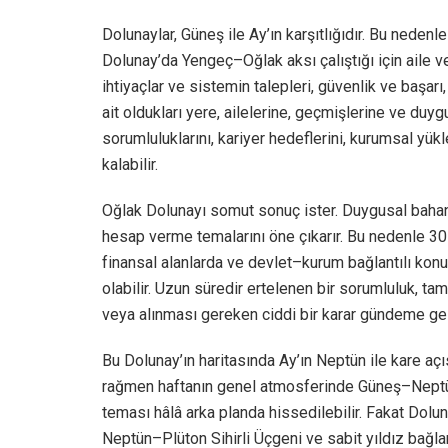
Dolunaylar, Güneş ile Ay’ın karşıtlığıdır. Bu nedenle 
Dolunay’da Yengeç–Oğlak aksı çalıştığı için aile v
ihtiyaçlar ve sistemin talepleri, güvenlik ve başarı,
ait oldukları yere, ailelerine, geçmişlerine ve duy
sorumluluklarını, kariyer hedeflerini, kurumsal yü
kalabilir.
Oğlak Dolunayı somut sonuç ister. Duygusal bahan
hesap verme temalarını öne çıkarır. Bu nedenle 30 Ha
finansal alanlarda ve devlet–kurum bağlantılı kon
olabilir. Uzun süredir ertelenen bir sorumluluk, t
veya alınması gereken ciddi bir karar gündeme gele
Bu Dolunay’ın haritasında Ay’ın Neptün ile kare açısı
rağmen haftanın genel atmosferinde Güneş–Neptün k
teması hâlâ arka planda hissedilebilir. Fakat Dolun
Neptün–Plüton Sihirli Üçgeni ve sabit yıldız bağlan