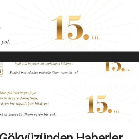
EKONOMI
MODA
GÜZELLIK
SAĞLIK
YAŞAM
SANAT
: Gökyüzünden Haberler