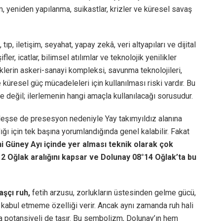
ım, yeniden yapılanma, suikastlar, krizler ve küresel savaş
 tıp, iletişim, seyahat, yapay zekâ, veri altyapıları ve dijital
er, icatlar, bilimsel atılımlar ve teknolojik yenilikler
klerin askeri-sanayi kompleksi, savunma teknolojileri,
 küresel güç mücadeleleri için kullanılması riski vardır. Bu
e değil; ilerlemenin hangi amaçla kullanılacağı sorusudur.
leşse de presesyon nedeniyle Yay takımyıldız alanına
ığı için tek başına yorumlandığında genel kalabilir. Fakat
i Güney Ayı içinde yer alması teknik olarak çok
°12 Oğlak aralığını kapsar ve Dolunay 08°14 Oğlak’ta bu
aşçı ruh,
fetih arzusu, zorlukların üstesinden gelme gücü,
yi kabul etmeme özelliği verir. Ancak aynı zamanda ruh hali
lma potansiyeli de taşır. Bu sembolizm, Dolunay’ın hem