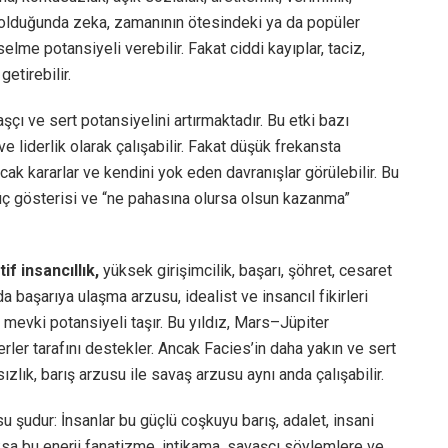
kte olduğunda zeka, zamanının ötesindeki ya da popüler
me potansiyeli verebilir. Fakat ciddi kayıplar, taciz,
etirebilir.
şçı ve sert potansiyelini artırmaktadır. Bu etki bazı
e liderlik olarak çalışabilir. Fakat düşük frekansta
tacak kararlar ve kendini yok eden davranışlar görülebilir. Bu
üç gösterisi ve “ne pahasına olursa olsun kazanma”
f insancıllık,
yüksek girişimcilik, başarı, şöhret, cesaret
da başarıya ulaşma arzusu, idealist ve insancıl fikirleri
mevki potansiyeli taşır. Bu yıldız, Mars–Jüpiter
erler tarafını destekler. Ancak Facies’in daha yakın ve sert
zlık, barış arzusu ile savaş arzusu aynı anda çalışabilir.
 şudur: İnsanlar bu güçlü coşkuyu barış, adalet, insani
ksa bu enerji fanatizme, intikama, savaşçı söylemlere ve