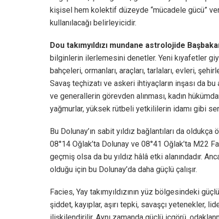
kişisel hem kolektif düzeyde “mücadele gücü” ver
kullanılacağı belirleyicidir.
Dou takımyıldızı mundane astrolojide Başbaka
bilginlerin ilerlemesini denetler. Yeni kıyafetler 
bahçeleri, ormanları, araçları, tarlaları, evleri, şehi
Savaş teçhizatı ve askeri ihtiyaçların inşası da bu al
ve generallerin görevden alınması, kadın hükümdar
yağmurlar, yüksek rütbeli yetkililerin idamı gibi ser
Bu Dolunay’ın sabit yıldız bağlantıları da oldukça
08°14 Oğlak’ta Dolunay ve 08°41 Oğlak’ta M22 Fac
geçmiş olsa da bu yıldız hâlâ etki alanındadır. An
olduğu için bu Dolunay’da daha güçlü çalışır.
Facies, Yay takımyıldızının yüz bölgesindeki güçlü
şiddet, kayıplar, aşırı tepki, savaşçı yetenekler, li
ilişkilendirilir. Aynı zamanda güçlü içgörü, odaklanm