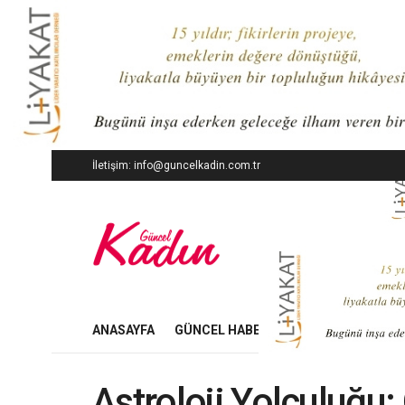
İletişim: info@guncelkadin.com.tr
ANASAYFA
GÜNCEL HABERLER
İŞ DÜNYASI
Astroloji Yolculuğu