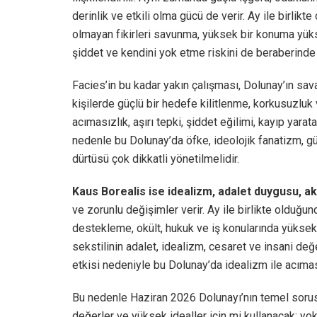
derinlik ve etkili olma gücü de verir. Ay ile birli
olmayan fikirleri savunma, yüksek bir konuma yüksel
şiddet ve kendini yok etme riskini de beraberinde g
Facies’in bu kadar yakın çalışması, Dolunay’ın sava
kişilerde güçlü bir hedefe kilitlenme, korkusuzluk v
acımasızlık, aşırı tepki, şiddet eğilimi, kayıp yara
nedenle bu Dolunay’da öfke, ideolojik fanatizm, g
dürtüsü çok dikkatli yönetilmelidir.
Kaus Borealis ise idealizm, adalet duygusu, akti
ve zorunlu değişimler verir. Ay ile birlikte olduğun
destekleme, okült, hukuk ve iş konularında yüksek 
sekstilinin adalet, idealizm, cesaret ve insani değ
etkisi nedeniyle bu Dolunay’da idealizm ile acıması
Bu nedenle Haziran 2026 Dolunayı’nın temel sorusu
değerler ve yüksek idealler için mi kullanacak; yo