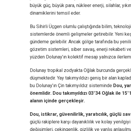
büyük güç, büyük para, nükleer enerji, silahlar, yık
dinamiklerini temsil eder.
Bu Sihirli Üçgen olumlu çalıştığında bilim, teknoloji,
sistemlerde önemli gelişmeler getirebilir. Yeni keşifl
gündeme gelebilir. Ancak gölge tarafında bu yenili
gözetim sistemleri, siber savaş, enerji rekabeti ve
yüzden Dolunay’ın kolektif mesajı yalnızca ilerlem
Dolunay tropikal zodyakta Oğlak burcunda gerçek
düşmektedir. Yay takımyıldızı geniş bir alan kaplad
bu Dolunay’ın Çin takımyıldız sisteminde
Dou, yan
önemlidir. Dou takımyıldızı 03°34 Oğlak ile 15
alanın içinde gerçekleşir.
Dou, istikrar, güvenilirlik, yaratıcılık, güçlü sav
güçlü rakiplere karşı dayanıklılık ve kolay yenilgi
değişimleri, çekingenlik, gizlilik ve yanlış anlaşı