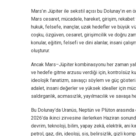
Mars’ın Jüpiter ile sekstil açısı bu Dolunay’ın en
Mars cesaret, mücadele, hareket, girişim, rekabet 
hukuk, felsefe, inançlar, uzak hedefler ve büyük viz
coşku, özgüven, cesaret, girişimcilik ve doğru zam
konular, eğitim, felsefi ve dini alanlar, insani çalı
oluşturur.
Ancak Mars–Jüpiter kombinasyonu her zaman yalnı
ve hedefe gitme arzusu verdiği için, kontrolsüz kull
ideolojik fanatizm, savaşçı söylem ve güç gösteris
adalet, insani değerler ve yüksek idealler için mü
saldırganlık, acımasızlık, yayılmacılık ve savaşa he
Bu Dolunay’da Uranüs, Neptün ve Plüton arasında 
2026’da ikinci zirvesine ilerlerken Haziran sonundak
devrim, teknoloji, bilim, yapay zekâ, elektrik, ani 
petrol, gaz, din, ideoloji, sis, belirsizlik, gizli kom