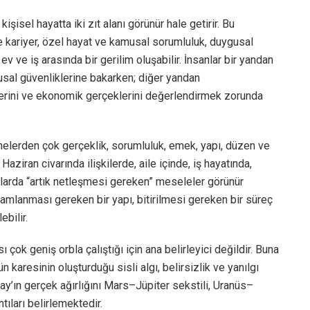
kişisel hayatta iki zıt alanı görünür hale getirir. Bu
e kariyer, özel hayat ve kamusal sorumluluk, duygusal
 ev ve iş arasında bir gerilim oluşabilir. İnsanlar bir yandan
gusal güvenliklerine bakarken; diğer yandan
klerini ve ekonomik gerçeklerini değerlendirmek zorunda
elerden çok gerçeklik, sorumluluk, emek, yapı, düzen ve
ziran civarında ilişkilerde, aile içinde, iş hayatında,
ularda “artık netleşmesi gereken” meseleler görünür
amamlanması gereken bir yapı, bitirilmesi gereken bir süreç
bilir.
 çok geniş orbla çalıştığı için ana belirleyici değildir. Buna
aresinin oluşturduğu sisli algı, belirsizlik ve yanılgı
ay’ın gerçek ağırlığını Mars–Jüpiter sekstili, Uranüs–
tıları belirlemektedir.