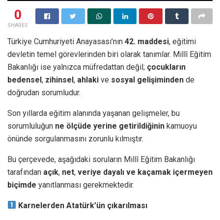
0
SHARES
Türkiye Cumhuriyeti Anayasası’nın
42. maddesi
, eğitimi
devletin temel görevlerinden biri olarak tanımlar. Millî Eğitim
Bakanlığı ise yalnızca müfredattan değil;
çocukların
bedensel
,
zihinsel
,
ahlaki
ve
sosyal
gelişiminden
de
doğrudan sorumludur.
Son yıllarda eğitim alanında yaşanan gelişmeler, bu
sorumluluğun
ne ölçüde yerine getirildiğinin
kamuoyu
önünde sorgulanmasını zorunlu kılmıştır.
Bu çerçevede, aşağıdaki soruların Millî Eğitim Bakanlığı
tarafından
açık
,
net
,
veriye dayalı ve kaçamak içermeyen
biçimde
yanıtlanması gerekmektedir.
Karnelerden Atatürk’ün çıkarılması