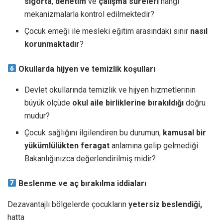
sigorta
,
denetim
ve
çalışma
süreleri
hangi
mekanizmalarla kontrol edilmektedir?
Çocuk emeği ile mesleki eğitim arasındaki sınır
nasıl
korunmaktadır
?
Okullarda hijyen ve temizlik koşulları
Devlet okullarında temizlik ve hijyen hizmetlerinin
büyük ölçüde
okul aile birliklerine bırakıldığı
doğru
mudur?
Çocuk sağlığını ilgilendiren bu durumun,
kamusal bir
yükümlülükten feragat
anlamına gelip gelmediği
Bakanlığınızca değerlendirilmiş midir?
Beslenme ve aç bırakılma iddiaları
Dezavantajlı bölgelerde çocukların
yetersiz beslendiği,
hatta