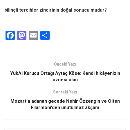
bilinçli tercihler zincirinin doğal sonucu mudur
?
F
M
E
S
a
a
m
h
ce
st
ail
ar
b
o
e
Önceki Yazı
o
d
YükAl Kurucu Ortağı Aytaç Köse: Kendi hikâyenizin
o
o
öznesi olun
k
n
Sonraki Yazı
Mozart’a adanan gecede Nehir Özzengin ve Olten
Filarmoni’den unutulmaz akşam