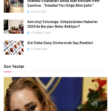
İstanbul’u Kanatları Altına Alan Ressam İrem
Çamlıca : “İstanbul Yeri Göğü Altın Şehir”
4 EYLÜL 2024
Astroloji Yolculuğu: Gökyüzünden Haberler
2024’de Burçları Neler Bekliyor?
27 TEMMUZ 2025
Sizi Daha Genç Gösterecek Saç Renkleri
22 OCAK 2024
Son Yazılar