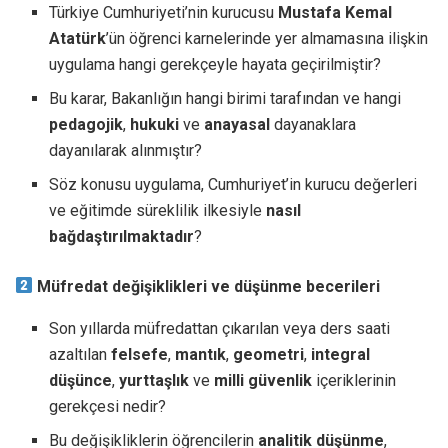
Türkiye Cumhuriyeti’nin kurucusu
Mustafa Kemal
Atatürk
’ün öğrenci karnelerinde yer almamasına ilişkin
uygulama hangi gerekçeyle hayata geçirilmiştir?
Bu karar, Bakanlığın hangi birimi tarafından ve hangi
pedagojik
,
hukuki
ve
anayasal
dayanaklara
dayanılarak alınmıştır?
Söz konusu uygulama, Cumhuriyet’in kurucu değerleri
ve eğitimde süreklilik ilkesiyle
nasıl
bağdaştırılmaktadır
?
Müfredat
değişiklikleri ve düşünme becerileri
Son yıllarda müfredattan çıkarılan veya ders saati
azaltılan
felsefe
,
mantık
,
geometri
,
integral
düşünce
,
yurttaşlık
ve
milli
güvenlik
içeriklerinin
gerekçesi nedir?
Bu değişikliklerin öğrencilerin
analitik
düşünme
,