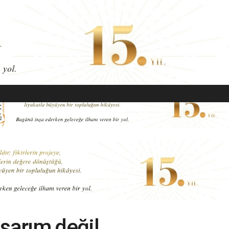
EKONOMI
MODA
GÜZELLIK
SAĞLIK
YAŞAM
SANAT
sarım değil,