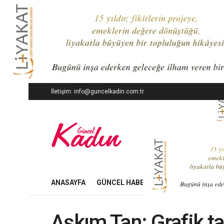
İletişim: info@guncelkadin.com.tr
ANASAYFA
GÜNCEL HABERLER
İŞ DÜNYASI
Aşkım Tan: Grafik ta