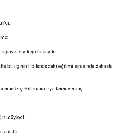
n’dı.
ımcı.
tığı işe duyduğu tutkuydu.
ta bu ilginin Hollanda’daki eğitimi sırasında daha da
 alanında şekillendirmeye karar vermiş.
ını söyledi.
 anlattı.