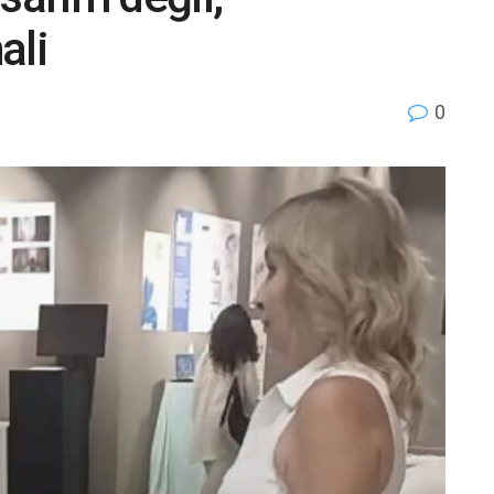
ali
0
r