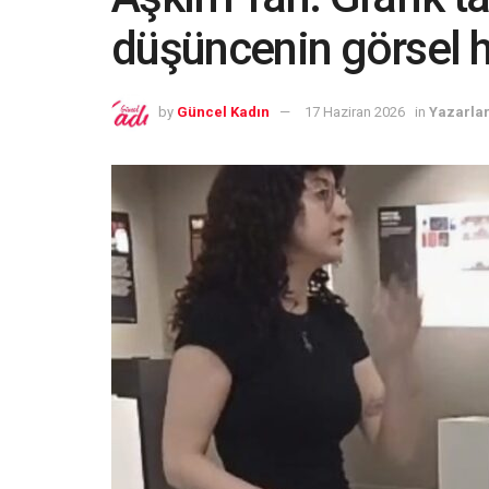
düşüncenin görsel h
by
Güncel Kadın
17 Haziran 2026
in
Yazarla