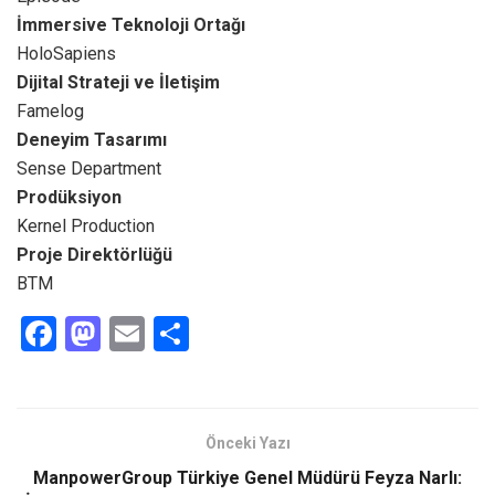
İmmersive Teknoloji Ortağı
HoloSapiens
Dijital Strateji ve İletişim
Famelog
Deneyim Tasarımı
Sense Department
Prodüksiyon
Kernel Production
Proje Direktörlüğü
BTM
F
M
E
S
a
a
m
h
ce
st
ail
ar
b
o
e
Önceki Yazı
o
d
ManpowerGroup Türkiye Genel Müdürü Feyza Narlı: