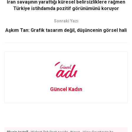
o
o
İran savaşının yarattığı küresel belirsizliklere rağmen
Türkiye istihdamda pozitif görünümünü koruyor
k
n
Sonraki Yazı
Aşkım Tan: Grafik tasarım değil, düşüncenin görsel hali
Güncel Kadın