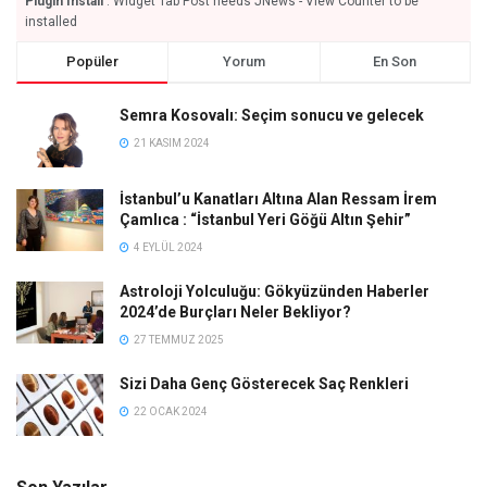
Plugin Install
: Widget Tab Post needs JNews - View Counter to be
installed
Popüler
Yorum
En Son
Semra Kosovalı: Seçim sonucu ve gelecek
21 KASIM 2024
İstanbul’u Kanatları Altına Alan Ressam İrem
Çamlıca : “İstanbul Yeri Göğü Altın Şehir”
4 EYLÜL 2024
Astroloji Yolculuğu: Gökyüzünden Haberler
2024’de Burçları Neler Bekliyor?
27 TEMMUZ 2025
Sizi Daha Genç Gösterecek Saç Renkleri
22 OCAK 2024