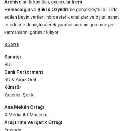
Archive’ın
ilk kayıtları, oyuncular
İrem
Helvacıoğlu
ve
Şükrü Özyıldız
ile gerçekleştirildi. Elde
edilen beyin verileri, nöroestetik analizler ve dijital sanat
eserlerine dönüştürülerek yaratıcı sürecin görünmeyen
katmanlarını görünür kılıyor.
KÜNYE
Sanatçı
RU!
Canlı Performans
RU & Yağız Oral
Küratör
Yasemin Şefik
Ana Mekân Ortağı
X Media Art Museum
Araştırma ve İçerik Ortağı
Episode