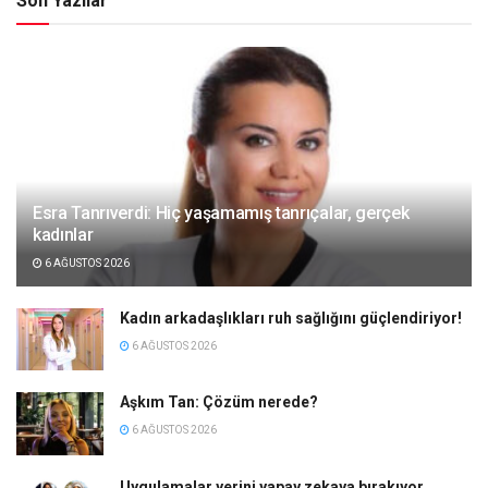
Son Yazılar
Esra Tanrıverdi: Hiç yaşamamış tanrıçalar, gerçek
kadınlar
6 AĞUSTOS 2026
Kadın arkadaşlıkları ruh sağlığını güçlendiriyor!
6 AĞUSTOS 2026
Aşkım Tan: Çözüm nerede?
6 AĞUSTOS 2026
Uygulamalar yerini yapay zekaya bırakıyor