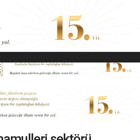
EKONOMI
MODA
GÜZELLIK
SAĞLIK
YAŞAM
SANAT
amulleri sektörü