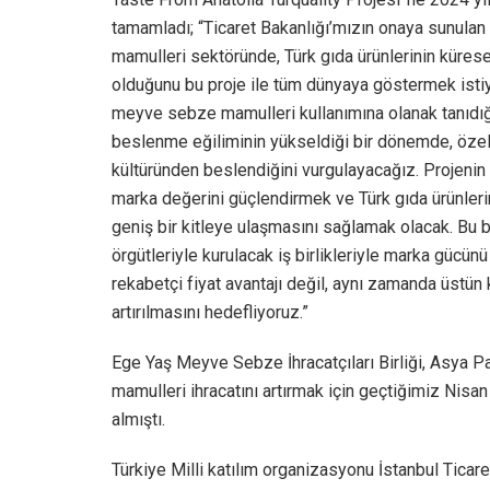
tamamladı; “Ticaret Bakanlığı’mızın onaya sunulan
mamulleri sektöründe, Türk gıda ürünlerinin küres
olduğunu bu proje ile tüm dünyaya göstermek istiyoru
meyve sebze mamulleri kullanımına olanak tanıdığı 
beslenme eğiliminin yükseldiği bir dönemde, özel
kültüründen beslendiğini vurgulayacağız. Projeni
marka değerini güçlendirmek ve Türk gıda ürünlerin
geniş bir kitleye ulaşmasını sağlamak olacak. Bu 
örgütleriyle kurulacak iş birlikleriyle marka gücün
rekabetçi fiyat avantajı değil, aynı zamanda üstün k
artırılmasını hedefliyoruz.”
Ege Yaş Meyve Sebze İhracatçıları Birliği, Asya
mamulleri ihracatını artırmak için geçtiğimiz Nis
almıştı.
Türkiye Milli katılım organizasyonu İstanbul Tica