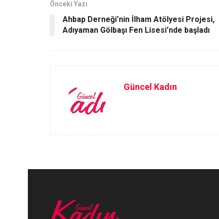
o
o
Önceki Yazı
Ahbap Derneği’nin İlham Atölyesi Projesi,
k
n
Adıyaman Gölbaşı Fen Lisesi’nde başladı
Güncel Kadın