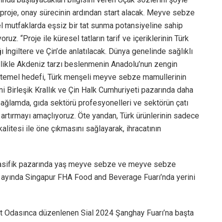
 proje, onay sürecinin ardından start alacak. Meyve sebze
el mutfaklarda eşsiz bir tat sunma potansiyeline sahip
z. “Proje ile küresel tatların tarif ve içeriklerinin Türk
İngiltere ve Çin’de anlatılacak. Dünya genelinde sağlıklı
likle Akdeniz tarzı beslenmenin Anadolu’nun zengin
n temel hedefi, Türk menşeli meyve sebze mamullerinin
i Birleşik Krallık ve Çin Halk Cumhuriyeti pazarında daha
bağlamda, gıda sektörü profesyonelleri ve sektörün çatı
ü artırmayı amaçlıyoruz. Öte yandan, Türk ürünlerinin sadece
alitesi ile öne çıkmasını sağlayarak, ihracatının
 Pasifik pazarında yaş meyve sebze ve meyve sebze
an ayında Singapur FHA Food and Beverage Fuarı’nda yerini
ret Odasınca düzenlenen Sial 2024 Şanghay Fuarı’na başta