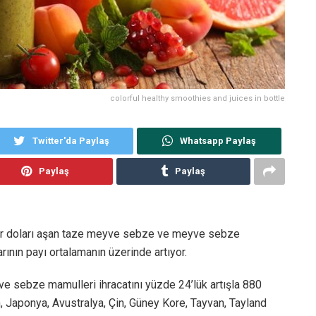
colorful healthy smoothies and juices in bottle
Twitter'da Paylaş
Whatsapp Paylaş
Paylaş
Paylaş
milyar doları aşan taze meyve sebze ve meyve sebze
ının payı ortalamanın üzerinde artıyor.
 sebze mamulleri ihracatını yüzde 24’lük artışla 880
, Japonya, Avustralya, Çin, Güney Kore, Tayvan, Tayland