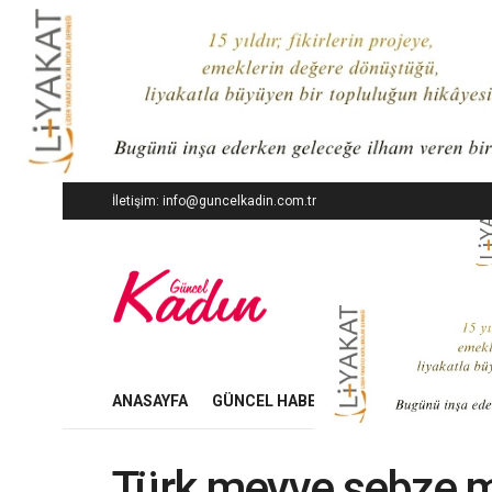
İletişim: info@guncelkadin.com.tr
ANASAYFA
GÜNCEL HABERLER
İŞ DÜNYASI
Türk meyve sebze m