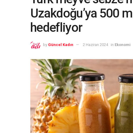
Uzakdoğu’ya 500 mil
hedefliyor
by
Güncel Kadın
2 Haziran 2024
in
Ekonomi