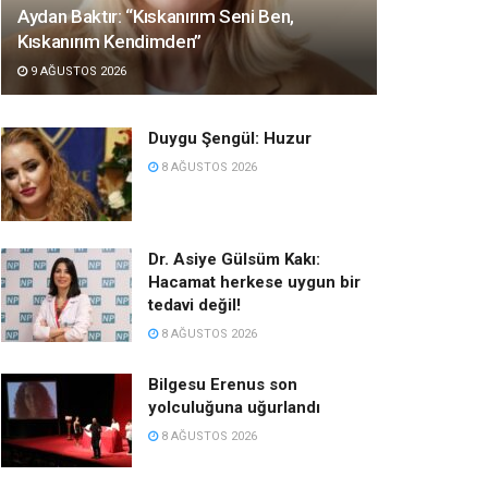
Aydan Baktır: “Kıskanırım Seni Ben,
Kıskanırım Kendimden”
9 AĞUSTOS 2026
Duygu Şengül: Huzur
8 AĞUSTOS 2026
Dr. Asiye Gülsüm Kakı:
Hacamat herkese uygun bir
tedavi değil!
8 AĞUSTOS 2026
Bilgesu Erenus son
yolculuğuna uğurlandı
8 AĞUSTOS 2026