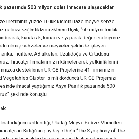
pazarında 500 milyon dolar ihracata ulaşacaklar
ebze üretiminin yüzde 10’luk kısmını taze meyve sebze
öviz getirisi sağladıklarını aktaran Uçak, “60 milyon tonluk
ondurarak, kurutarak, konserve yaparak değerlendiriyoruz.
ondurulmuş sebzeler ve meyveler şeklinde işleyen
erika, İngiltere, AB ülkeleri, Uzakdoğu ve Ortadoğu
oruz. İhracatçı firmalarımızın kümelenerek yetkinliklerini
nlığımızca desteklenen UR-GE Projelerine 41 firmamızın
nd Vegetables Cluster isimli dördüncü UR-GE Projemizi
yesinde ihracat yaptığımız Asya Pasifik pazarında 500
oruz” şeklinde konuştu.
cak
ordinatörlüğünü üstlendiği, Uludağ Meyve Sebze Mamülleri
İhracatçıları Birliği’nin paydaş olduğu “The Symphony of The
ında başlayacakları bilgisini veren Uçak sözlerini şöyle