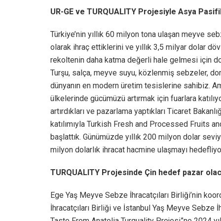
UR-GE ve TURQUALITY Projesiyle Asya Pasifik 
Türkiye’nin yıllık 60 milyon tona ulaşan meyve s
olarak ihraç ettiklerini ve yıllık 3,5 milyar dolar d
rekoltenin daha katma değerli hale gelmesi için d
Turşu, salça, meyve suyu, közlenmiş sebzeler, d
dünyanın en modern üretim tesislerine sahibiz. Am
ülkelerinde gücümüzü artırmak için fuarlara katılıy
artırdıkları ve pazarlama yaptıkları Ticaret Baka
katılımıyla Turkish Fresh and Processed Fruits a
başlattık. Günümüzde yıllık 200 milyon dolar sevi
milyon dolarlık ihracat hacmine ulaşmayı hedefliy
TURQUALITY Projesinde Çin hedef pazar ola
Ege Yaş Meyve Sebze İhracatçıları Birliği’nin ko
İhracatçıları Birliği ve İstanbul Yaş Meyve Sebze 
Taste From Anatolia Turquality Projesi”ne 2024 yıl