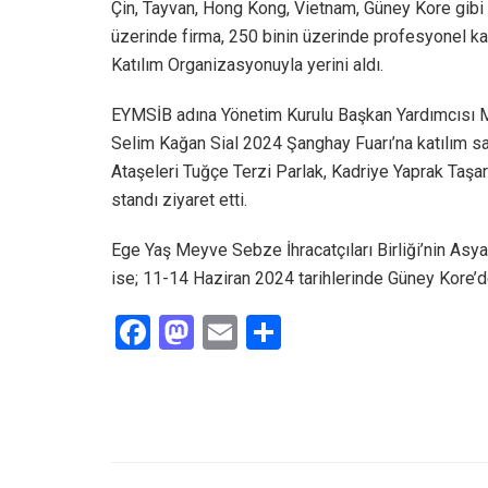
Çin, Tayvan, Hong Kong, Vietnam, Güney Kore gibi 
üzerinde firma, 250 binin üzerinde profesyonel katı
Katılım Organizasyonuyla yerini aldı.
EYMSİB adına Yönetim Kurulu Başkan Yardımcısı Mu
Selim Kağan Sial 2024 Şanghay Fuarı’na katılım s
Ataşeleri Tuğçe Terzi Parlak, Kadriye Yaprak Taşa
standı ziyaret etti.
Ege Yaş Meyve Sebze İhracatçıları Birliği’nin Asya
ise; 11-14 Haziran 2024 tarihlerinde Güney Kore’
F
M
E
S
a
a
m
h
ce
st
ail
ar
b
o
e
o
d