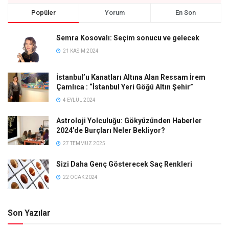
Popüler
Yorum
En Son
Semra Kosovalı: Seçim sonucu ve gelecek
21 KASIM 2024
İstanbul’u Kanatları Altına Alan Ressam İrem
Çamlıca : “İstanbul Yeri Göğü Altın Şehir”
4 EYLÜL 2024
Astroloji Yolculuğu: Gökyüzünden Haberler
2024’de Burçları Neler Bekliyor?
27 TEMMUZ 2025
Sizi Daha Genç Gösterecek Saç Renkleri
22 OCAK 2024
Son Yazılar