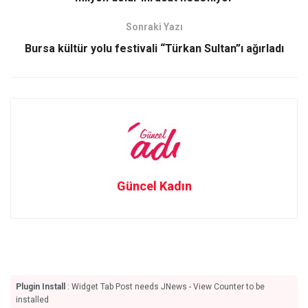
o
o
k
n
Sonraki Yazı
Bursa kültür yolu festivali “Türkan Sultan”ı ağırladı
Güncel Kadın
Plugin Install
: Widget Tab Post needs JNews - View Counter to be
installed