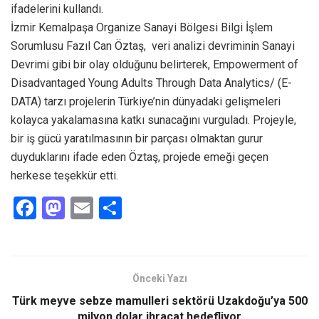
ifadelerini kullandı.
İzmir Kemalpaşa Organize Sanayi Bölgesi Bilgi İşlem
Sorumlusu Fazıl Can Öztaş, veri analizi devriminin Sanayi
Devrimi gibi bir olay olduğunu belirterek, Empowerment of
Disadvantaged Young Adults Through Data Analytics/ (E-
DATA) tarzı projelerin Türkiye’nin dünyadaki gelişmeleri
kolayca yakalamasına katkı sunacağını vurguladı. Projeyle,
bir iş gücü yaratılmasının bir parçası olmaktan gurur
duyduklarını ifade eden Öztaş, projede emeği geçen
herkese teşekkür etti.
F
M
E
S
a
a
m
h
ce
st
ail
ar
b
o
e
Önceki Yazı
o
d
Türk meyve sebze mamulleri sektörü Uzakdoğu’ya 500
milyon dolar ihracat hedefliyor