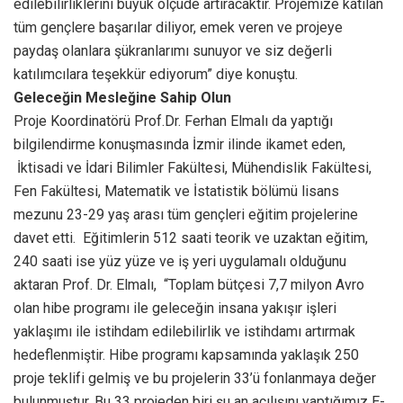
edilebilirliklerini büyük ölçüde artıracaktır. Projemize katılan
tüm gençlere başarılar diliyor, emek veren ve projeye
paydaş olanlara şükranlarımı sunuyor ve siz değerli
katılımcılara teşekkür ediyorum” diye konuştu.
Geleceğin Mesleğine Sahip Olun
Proje Koordinatörü Prof.Dr. Ferhan Elmalı da yaptığı
bilgilendirme konuşmasında İzmir ilinde ikamet eden,
İktisadi ve İdari Bilimler Fakültesi, Mühendislik Fakültesi,
Fen Fakültesi, Matematik ve İstatistik bölümü lisans
mezunu 23-29 yaş arası tüm gençleri eğitim projelerine
davet etti. Eğitimlerin 512 saati teorik ve uzaktan eğitim,
240 saati ise yüz yüze ve iş yeri uygulamalı olduğunu
aktaran Prof. Dr. Elmalı, “Toplam bütçesi 7,7 milyon Avro
olan hibe programı ile geleceğin insana yakışır işleri
yaklaşımı ile istihdam edilebilirlik ve istihdamı artırmak
hedeflenmiştir. Hibe programı kapsamında yaklaşık 250
proje teklifi gelmiş ve bu projelerin 33’ü fonlanmaya değer
bulunmuştur. Bu 33 projeden biri şu an açılışını yaptığımız E-