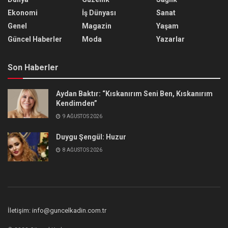
Ekonomi
İş Dünyası
Sanat
Genel
Magazin
Yaşam
Güncel Haberler
Moda
Yazarlar
Son Haberler
Aydan Baktır: “Kıskanırım Seni Ben, Kıskanırım
Kendimden”
9 AĞUSTOS 2026
Duygu Şengül: Huzur
8 AĞUSTOS 2026
İletişim: info@guncelkadin.com.tr