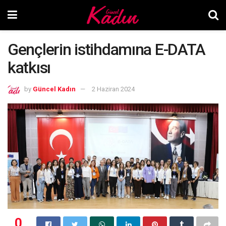
Gençlerin istihdamına E-DATA
katkısı
by
Güncel Kadın
2 Haziran 2024
0