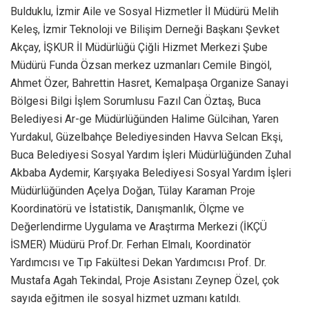
Bulduklu, İzmir Aile ve Sosyal Hizmetler İl Müdürü Melih
Keleş, İzmir Teknoloji ve Bilişim Derneği Başkanı Şevket
Akçay, İŞKUR İl Müdürlüğü Çiğli Hizmet Merkezi Şube
Müdürü Funda Özsan merkez uzmanları Cemile Bingöl,
Ahmet Özer, Bahrettin Hasret, Kemalpaşa Organize Sanayi
Bölgesi Bilgi İşlem Sorumlusu Fazıl Can Öztaş, Buca
Belediyesi Ar-ge Müdürlüğünden Halime Gülcihan, Yaren
Yurdakul, Güzelbahçe Belediyesinden Havva Selcan Ekşi,
Buca Belediyesi Sosyal Yardım İşleri Müdürlüğünden Zuhal
Akbaba Aydemir, Karşıyaka Belediyesi Sosyal Yardım İşleri
Müdürlüğünden Açelya Doğan, Tülay Karaman Proje
Koordinatörü ve İstatistik, Danışmanlık, Ölçme ve
Değerlendirme Uygulama ve Araştırma Merkezi (İKÇÜ
İSMER) Müdürü Prof.Dr. Ferhan Elmalı, Koordinatör
Yardımcısı ve Tıp Fakültesi Dekan Yardımcısı Prof. Dr.
Mustafa Agah Tekindal, Proje Asistanı Zeynep Özel, çok
sayıda eğitmen ile sosyal hizmet uzmanı katıldı.