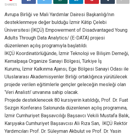
SHARES
Avrupa Birliği ve Mali Yardımlar Dairesi Başkanlığı’nın
desteklenmeye değer bulduğu İzmir Kâtip Çelebi
Üniversitesi (İKÇÜ) Empowerment of Disadvantaged Young
Adults Through Data Analytics/ (E-DATA) projesi
düzenlenen açılış programıyla başlatıldı.
İKÇÜ Koordinatörlüğünde, İzmir Teknoloji ve Bilişim Derneği,
Kemalpaşa Organize Sanayi Bölgesi, Türkiye İş
Kurumu, İzmir Kalkınma Ajansı, Ege Bölgesi Sanayi Odası ile
Uluslararası Akademisyenler Birliği ortaklığınca yürütülecek
projede verilen eğitimlerle gençler geleceğin mesleği olan
‘Veri Analisti’ unvanına sahip olacak.
Projede desteklenecek 80 kursiyerin katıldığı, Prof. Dr. Fuat
Sezgin Konferans Salonunda düzenlenen açılış programına,
İzmir Cumhuriyet Başsavcılığı Başsavcı Vekili Mustafa Balık,
Karşıyaka Cumhuriyet Başsavcısı Ali Rıza San, İKÇÜ Rektör
Yardımcıları Prof. Dr. Süleyman Akbulut ve Prof. Dr. Yasin