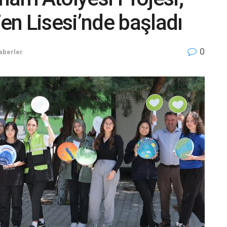
n Lisesi’nde başladı
0
aberler