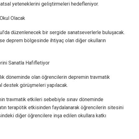
atsal yeteneklerini geliştirmeleri hedefleniyor.
n Okul Olacak
nbul’da düzenlenecek bir sergide sanatseverlerle buluşacak.
ise deprem bölgesinde ihtiyaç olan diğer okulların
ini Sanatla Hafifletiyor
rlık döneminde olan öğrencilerin depremin travmatik
al destek görüşmeleri yapılacak.
in travmatik etkileri sebebiyle sınav döneminde
atın terapötik etkisinden faydalanarak öğrencilerin sitesini
sindeki diğer öğrencilere inşa edilen okullara katkı