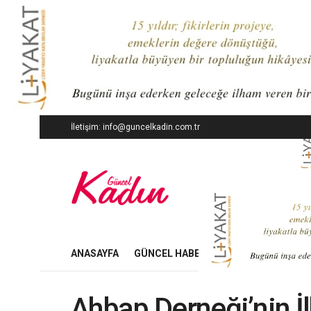
İletişim: info@guncelkadin.com.tr
ANASAYFA
GÜNCEL HABERLER
İŞ DÜNYASI
Ahbap Derneği’nin İl