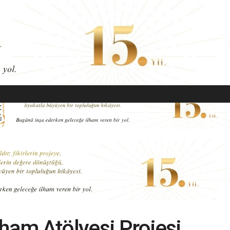
EKONOMI
MODA
GÜZELLIK
SAĞLIK
YAŞAM
SANAT
ham Atölyesi Projesi,