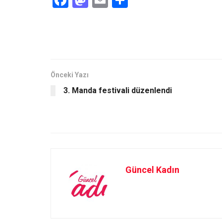
a
a
m
h
ce
st
ail
ar
b
o
e
o
d
o
o
Önceki Yazı
3. Manda festivali düzenlendi
k
n
Güncel Kadın