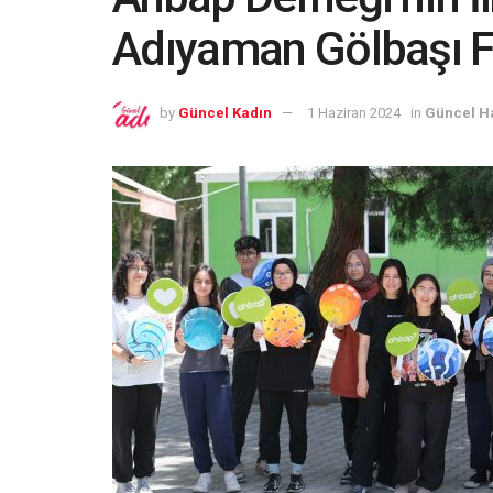
Adıyaman Gölbaşı Fe
by
Güncel Kadın
1 Haziran 2024
in
Güncel H