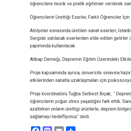
öğrencilere teorik ve pratik eğitimler verilerek san
Öğrencilerin Ürettiği Eserler, Farklı Öğrenciler İçi
Atölyeler esnasında üretilen sanat eserleri, İsta
Sergide satılacak eserlerden elde edilen gelirler 
yapımında kullanılacak.
Ahbap Derneği, Depremin Eğitim Üzerindeki Etkiler
Proje kapsamında ayrıca, üniversite sınavına hazı
etkilerinden sanatla uzaklaşmaları için psikososy
Proje koordinatörü Tuğba Serbest Bıçak; ‘ Deprem
öğrencilerin yoğun stres yaşadığını fark ettik. San
azaltırken onların ürettigi ürünlerle, deprem bölge
sağlamayı hedefliyoruz.’ dedi.
F
M
E
S