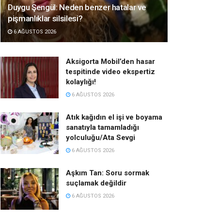
Duygu Şengül: Neden benzer hatalar ve
pişmanlıklar silsilesi?
6 AĞUSTOS 2026
Aksigorta Mobil’den hasar
tespitinde video ekspertiz
kolaylığı!
6 AĞUSTOS 2026
Atık kağıdın el işi ve boyama
sanatıyla tamamladığı
yolculuğu/Ata Sevgi
6 AĞUSTOS 2026
Aşkım Tan: Soru sormak
suçlamak değildir
6 AĞUSTOS 2026