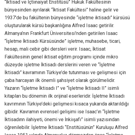
“İktisad ve İçtiınaiyat Enstitüsü” Hukuk Fakültesinin
bünyesinden ayrılarak “İktisat Fakültesi” haline gelir ve
1937’de bu fakültenin bünyesinde “işletme iktisadı” kürsüsü
oluşturularak kürsü başkanlığına Alfred Isaac getirilir.
Almanya’nın Frankfurt Üniversitesi’nden getirilen Isaac
“İşletme İktisadı Kürsüsünde” işletme, muhasebe, ticari,
hesap, mali cebir gibi dersleri verir. Isaac, İktisat
Fakültesinin genel iktisat eğitim programı içinde mikro
düzeyde işletme İktisadı derslerini veren ve “İşletme
İktisadı” kavramının Türkiye’de tutunması ve gelişmesi için
çaba harcayan ilk önemli şahsiyet olarak görülmelidir.
Yazarın “İşletme İktisadı I” ve “İşletme İktisadı II” isimli
kitapları bu dönemin ilk orijinal eserleridir. İşletme İktisadı
kavrımının Türkiye’deki gelişmesi kısaca yukarıda aktarıldığı
gibidir. Kavramın evrensel gelişimi ise Isaac’ın “İşletme
İktisadınn ilahiyeti, önemi ve İnkiışafı” isimli yazısından
öğrenilebilir. İşletme İktisadı “Enstitüsünün” Kuruluşu Alfred