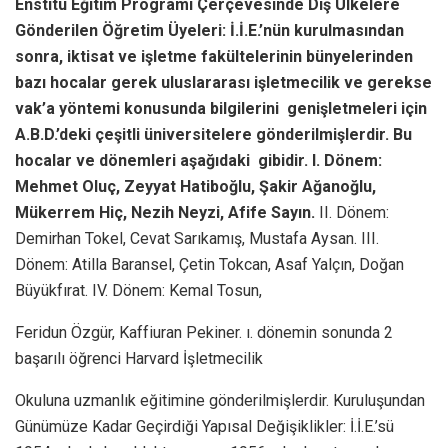
Enstitü Eğitim Programı Çerçevesinde Dış Ülkelere
Gönderilen Öğretim Üyeleri: İ.İ.E.’nün kurulmasından
sonra, iktisat ve işletme fakültelerinin bünyelerinden
bazı hocalar gerek uluslararası işletmecilik ve gerekse
vak’a yöntemi konusunda bilgilerini genişletmeleri için
A.B.D.’deki çeşitli üniversitelere gönderilmişlerdir. Bu
hocalar ve dönemleri aşağıdaki gibidir. I. Dönem:
Mehmet Oluç, Zeyyat Hatiboğlu, Şakir Ağanoğlu,
Mükerrem Hiç, Nezih Neyzi, Afife Sayın.
II. Dönem:
Demirhan Tokel, Cevat Sarıkamış, Mustafa Aysan. III.
Dönem: Atilla Baransel, Çetin Tokcan, Asaf Yalçın, Doğan
Büyükfırat. IV. Dönem: Kemal Tosun,
Feridun Özgür, Kaffiuran Pekiner. ı. dönemin sonunda 2
başarılı öğrenci Harvard İşletmecilik
Okuluna uzmanlık eğitimine gönderilmişlerdir. Kuruluşundan
Günümüze Kadar Geçirdiği Yapısal Değişiklikler: İ.İ.E.’sü