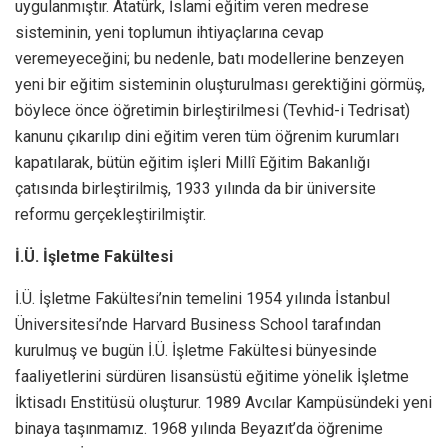
uygulanmıştır. Atatürk, İslami eğitim veren medrese
sisteminin, yeni toplumun ihtiyaçlarına cevap
veremeyeceğini; bu nedenle, batı modellerine benzeyen
yeni bir eğitim sisteminin oluşturulması gerektiğini görmüş,
böylece önce öğretimin birleştirilmesi (Tevhid-i Tedrisat)
kanunu çıkarılıp dini eğitim veren tüm öğrenim kurumları
kapatılarak, bütün eğitim işleri Millî Eğitim Bakanlığı
çatısında birleştirilmiş, 1933 yılında da bir üniversite
reformu gerçekleştirilmiştir.
İ.Ü. İşletme Fakültesi
İ.Ü. İşletme Fakültesi’nin temelini 1954 yılında İstanbul
Üniversitesi’nde Harvard Business School tarafından
kurulmuş ve bugün İ.Ü. İşletme Fakültesi bünyesinde
faaliyetlerini sürdüren lisansüstü eğitime yönelik İşletme
İktisadı Enstitüsü oluşturur. 1989 Avcılar Kampüsündeki yeni
binaya taşınmamız. 1968 yılında Beyazıt’da öğrenime