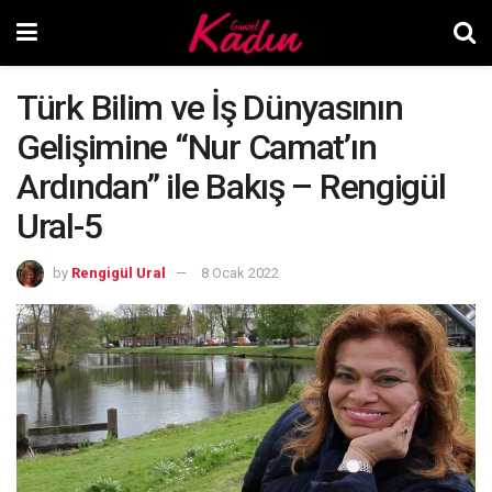
Türk Bilim ve İş Dünyasının
Gelişimine “Nur Camat’ın
Ardından” ile Bakış – Rengigül
Ural-5
by
Rengigül Ural
8 Ocak 2022