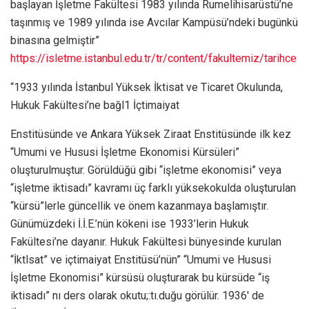
başlayan İşletme Fakültesi 1983 yılında Rumelihisarüstü’ne
taşınmış ve 1989 yılında ise Avcılar Kampüsü’ndeki bugünkü
binasına gelmiştir”
https://isletme.istanbul.edu.tr/tr/content/fakultemiz/tarihce
“1933 yılında İstanbul Yüksek İktisat ve Ticaret Okulunda,
Hukuk Fakültesi’ne bağl1 İçtimaiyat
Enstitüsünde ve Ankara Yüksek Ziraat Enstitüsünde ilk kez
“Umumi ve Hususi İşletme Ekonomisi Kürsüleri”
oluşturulmuştur. Görüldüğü gibi “işletme ekonomisi” veya
“işletme iktisadı” kavramı üç farklı yüksekokulda oluşturulan
“kürsü”lerle güncellik ve önem kazanmaya başlamıştır.
Günümüzdeki İ.İ.E.’nün kökeni ise 1933’lerin Hukuk
Fakültesi’ne dayanır. Hukuk Fakültesi bünyesinde kurulan
“İktlsat” ve içtimaiyat Enstitüsü’nün” “Umumi ve Hususi
İşletme Ekonomisi” kürsüsü oluşturarak bu kürsüde “iş
iktisadı” nı ders olarak okutu;:tı.duğu görülür. 1936′ de