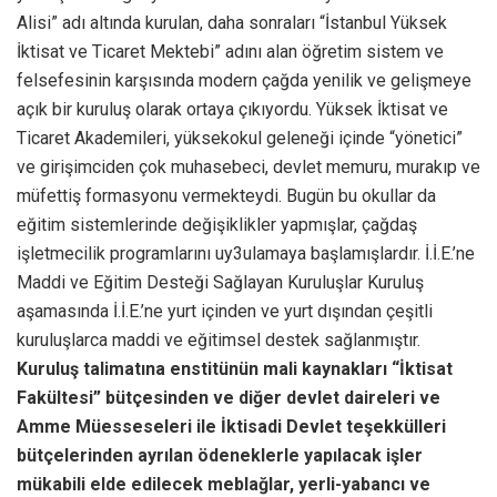
Alisi” adı altında kurulan, daha sonraları “İstanbul Yüksek
İktisat ve Ticaret Mektebi” adını alan öğretim sistem ve
felsefesinin karşısında modern çağda yenilik ve gelişmeye
açık bir kuruluş olarak ortaya çıkıyordu. Yüksek İktisat ve
Ticaret Akademileri, yüksekokul geleneği içinde “yönetici”
ve girişimciden çok muhasebeci, devlet memuru, murakıp ve
müfettiş formasyonu vermekteydi. Bugün bu okullar da
eğitim sistemlerinde değişiklikler yapmışlar, çağdaş
işletmecilik programlarını uy3ulamaya başlamışlardır. İ.İ.E.’ne
Maddi ve Eğitim Desteği Sağlayan Kuruluşlar Kuruluş
aşamasında İ.İ.E.’ne yurt içinden ve yurt dışından çeşitli
kuruluşlarca maddi ve eğitimsel destek sağlanmıştır.
Kuruluş talimatına enstitünün mali kaynakları “İktisat
Fakültesi” bütçesinden ve diğer devlet daireleri ve
Amme Müesseseleri ile İktisadi Devlet teşekkülleri
bütçelerinden ayrılan ödeneklerle yapılacak işler
mükabili elde edilecek meblağlar, yerli-yabancı ve