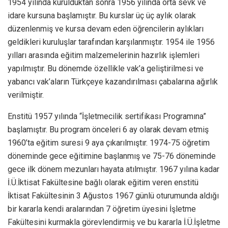
1954 yılında kurulduktan sonra 1956 yılında orta sevk ve
idare kursuna başlamıştır. Bu kurslar üç üç aylık olarak
düzenlenmiş ve kursa devam eden öğrencilerin aylıkları
geldikleri kuruluşlar tarafından karşılanmıştır. 1954 ile 1956
yılları arasında eğitim malzemelerinin hazırlık işlemleri
yapılmıştır. Bu dönemde özellikle vak’a geliştirilmesi ve
yabancı vak’aların Türkçeye kazandırılması çabalarına ağırlık
verilmiştir.
Enstitü 1957 yılında “İşletmecilik sertifikası Programına”
başlamıştır. Bu program önceleri 6 ay olarak devam etmiş
1960’ta eğitim suresi 9 aya çıkarılmıştır. 1974-75 öğretim
döneminde gece eğitimine başlanmış ve 75-76 döneminde
gece ilk dönem mezunları hayata atılmıştır. 1967 yılına kadar
İ.Ü.İktisat Fakültesine bağlı olarak eğitim veren enstitü
İktisat Fakültesinin 3 Ağustos 1967 günlü oturumunda aldığı
bir kararla kendi aralarından 7 öğretim üyesini İşletme
Fakültesini kurmakla görevlendirmiş ve bu kararla İ.Ü.İşletme