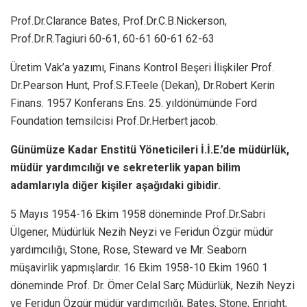
Prof.Dr.Clarance Bates, Prof.Dr.C.B.Nickerson,
Prof.Dr.R.Tagiuri 60-61, 60-61 60-61 62-63
Üretim Vak’a yazımı, Finans Kontrol Beşeri İlişkiler Prof.
Dr.Pearson Hunt, Prof.S.F.Teele (Dekan), Dr.Robert Kerin
Finans. 1957 Konferans Ens. 25. yıldönümünde Ford
Foundation temsilcisi Prof.Dr.Herbert jacob.
Günümüze Kadar Enstitü Yöneticileri İ.İ.E.’de müdürlük,
müdür yardımcılığı ve sekreterlik yapan bilim
adamlarıyla diğer kişiler aşağıdaki gibidir.
5 Mayıs 1954-16 Ekim 1958 döneminde Prof.Dr.Sabri
Ülgener, Müdürlük Nezih Neyzi ve Feridun Özgür müdür
yardımcılığı, Stone, Rose, Steward ve Mr. Seaborn
müşavirlik yapmışlardır. 16 Ekim 1958-10 Ekim 1960 1
döneminde Prof. Dr. Ömer Celal Sarç Müdürlük, Nezih Neyzi
ve Feridun Özgür müdür yardımcılığı, Bates, Stone, Enright,