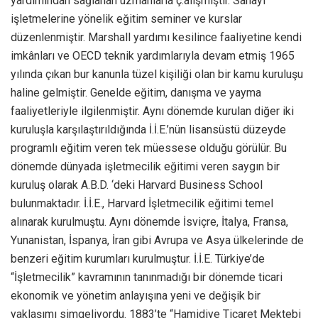
yardımından sağlanan uzmanlarla ç:alışmıştır. Sanayi
işletmelerine yönelik eğitim seminer ve kurslar
düzenlenmiştir. Marshall yardımı kesilince faaliyetine kendi
imkânları ve OECD teknik yardımlarıyla devam etmiş 1965
yılında çıkan bur kanunla tüzel kişiliği olan bir kamu kuruluşu
haline gelmiştir. Genelde eğitim, danışma ve yayma
faaliyetleriyle ilgilenmiştir. Aynı dönemde kurulan diğer iki
kuruluşla karşılaştırıldığında İ.İ.E.’nün lisansüstü düzeyde
programlı eğitim veren tek müessese olduğu görülür. Bu
dönemde dünyada işletmecilik eğitimi veren saygın bir
kuruluş olarak A.B.D. ‘deki Harvard Business School
bulunmaktadır. İ.İ.E., Harvard İşletmecilik eğitimi temel
alınarak kurulmuştu. Aynı dönemde İsviçre, İtalya, Fransa,
Yunanistan, İspanya, İran gibi Avrupa ve Asya ülkelerinde de
benzeri eğitim kurumları kurulmuştur. İ.İ.E. Türkiye’de
“İşletmecilik” kavramının tanınmadığı bir dönemde ticari
ekonomik ve yönetim anlayışına yeni ve değişik bir
yaklaşımı simgeliyordu. 1883’te “Hamidiye Ticaret Mektebi