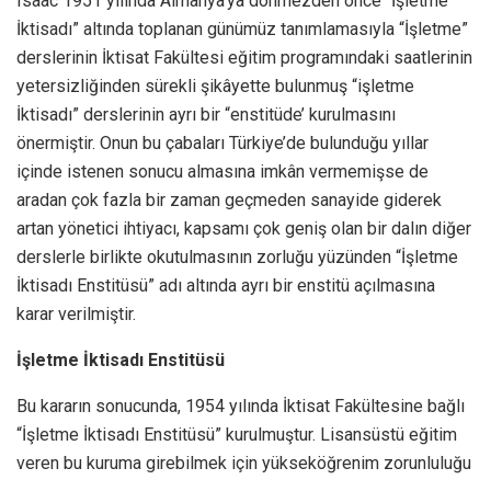
Isaac 1951 yılında Almanya’ya dönmezden önce “İşletme
İktisadı” altında toplanan günümüz tanımlamasıyla “İşletme”
derslerinin İktisat Fakültesi eğitim programındaki saatlerinin
yetersizliğinden sürekli şikâyette bulunmuş “işletme
İktisadı” derslerinin ayrı bir “enstitüde’ kurulmasını
önermiştir. Onun bu çabaları Türkiye’de bulunduğu yıllar
içinde istenen sonucu almasına imkân vermemişse de
aradan çok fazla bir zaman geçmeden sanayide giderek
artan yönetici ihtiyacı, kapsamı çok geniş olan bir dalın diğer
derslerle birlikte okutulmasının zorluğu yüzünden “İşletme
İktisadı Enstitüsü” adı altında ayrı bir enstitü açılmasına
karar verilmiştir.
İşletme İktisadı Enstitüsü
Bu kararın sonucunda, 1954 yılında İktisat Fakültesine bağlı
“İşletme İktisadı Enstitüsü” kurulmuştur. Lisansüstü eğitim
veren bu kuruma girebilmek için yükseköğrenim zorunluluğu