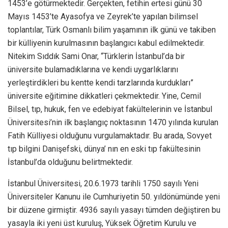
1453’e götürmektedir. Gerçekten, fetihin ertesi günü 30
Mayıs 1453’te Ayasofya ve Zeyrek’te yapılan bilimsel
toplantılar, Türk Osmanlı bilim yaşamının ilk günü ve takiben
bir külliyenin kurulmasının başlangıcı kabul edilmektedir.
Nitekim Sıddık Sami Onar, “Türklerin İstanbul’da bir
üniversite bulamadıklarına ve kendi uygarlıklarını
yerleştirdikleri bu kentte kendi tarzlarında kurdukları”
üniversite eğitimine dikkatleri çekmektedir. Yine, Cemil
Bilsel, tıp, hukuk, fen ve edebiyat fakültelerinin ve İstanbul
Üniversitesi’nin ilk başlangıç noktasının 1470 yılında kurulan
Fatih Külliyesi olduğunu vurgulamaktadır. Bu arada, Sovyet
tıp bilgini Danişefski, dünya’ nın en eski tıp fakültesinin
İstanbul’da olduğunu belirtmektedir.
İstanbul Üniversitesi, 20.6.1973 tarihli 1750 sayılı Yeni
Üniversiteler Kanunu ile Cumhuriyetin 50. yıldönümünde yeni
bir düzene girmiştir. 4936 sayılı yasayı tümden değiştiren bu
yasayla iki yeni üst kuruluş, Yüksek Öğretim Kurulu ve