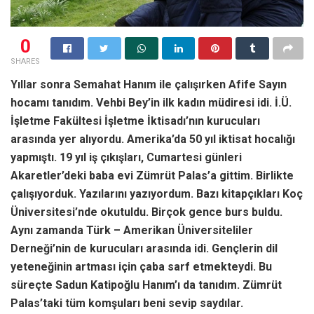
0
SHARES
Yıllar sonra Semahat Hanım ile çalışırken Afife Sayın
hocamı tanıdım. Vehbi Bey’in ilk kadın müdiresi idi. İ.Ü.
İşletme Fakültesi İşletme İktisadı’nın kurucuları
arasında yer alıyordu. Amerika’da 50 yıl iktisat hocalığı
yapmıştı. 19 yıl iş çıkışları, Cumartesi günleri
Akaretler’deki baba evi Zümrüt Palas’a gittim. Birlikte
çalışıyorduk. Yazılarını yazıyordum. Bazı kitapçıkları Koç
Üniversitesi’nde okutuldu. Birçok gence burs buldu.
Aynı zamanda Türk – Amerikan Üniversiteliler
Derneği’nin de kurucuları arasında idi. Gençlerin dil
yeteneğinin artması için çaba sarf etmekteydi. Bu
süreçte Sadun Katipoğlu Hanım’ı da tanıdım. Zümrüt
Palas’taki tüm komşuları beni sevip saydılar.