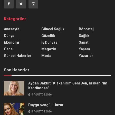
Kategoriler
Anasayfa
Güncel Sağlık
Röportaj
Dünya
Güzellik
Sağlık
Ekonomi
İş Dünyası
Sanat
Genel
Magazin
Yaşam
Güncel Haberler
Moda
Yazarlar
Son Haberler
Aydan Baktır: “Kıskanırım Seni Ben, Kıskanırım
Kendimden”
9 AĞUSTOS 2026
Duygu Şengül: Huzur
8 AĞUSTOS 2026