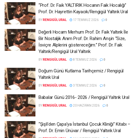
“Prof. Dr. Faik YALTIRIK Hocanın Faik Hocalığı”
Prof. Dr. Hayrettin Kayacık/Rengigül Yaltırık Ural
BY
RENGIGÜL URAL
17 TEMMUZ 2026
0
Değerli Hocam Merhum Prof. Dr. Faik Yaltırık İle
Bir Nostaljik Anım Prof. Dr. Rahim Anşin “Size,
İsviçre Alplerini göstereceğim.” Prof. Dr. Faik
Yaltırık/Rengigül Ural Yaltırık
BY
RENGIGÜL URAL
8 TEMMUZ 2026
0
Doğum Günü Kutlama Tarihçemiz / Rengigül
Yaltırık Ural
BY
RENGIGÜL URAL
3 TEMMUZ 2026
0
Babalar Günü 2016- 2026 / Rengigül Yaltırık Ural
BY
RENGIGÜL URAL
20 HAZIRAN 2026
0
“Şişli’den Çapa’ya İstanbul Çocuk Kliniği” Kitabı –
Prof. Dr. Emin Ünüvar / Rengigül Yaltırık Ural