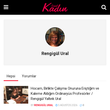
Rengigül Ural
Hepsi
Yorumlar
Hocam, Birlikte Çalışma Onuruna Eriştiğim ve
Kaleme Aldığım Ordinaryüs Profesörler /
Rengigül Yaltırık Ural
BY
RENGIGÜL URAL
5 AĞUSTOS 2026
0