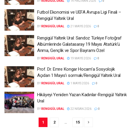
BY
RENGIGÜL URAL
14 HAZIRAN 2026
0
Futbol Ekonomisi ve UEFA Avrupa Ligi Finali –
Rengigül Yaltırık Ural
BY
RENGIGÜL URAL
21 MAYIS 2026
0
Rengigül Yaltırık Ural: Sandoz Türkiye Fotoğraf
Albümlerinde Galatasaray 19 Mayıs Atatürk’ü
Anma, Gençlik ve Spor Bayramı Özel
BY
RENGIGÜL URAL
19 MAYIS 2026
0
Prof. Dr. Emre Kongar Hocam’a Sosyolojik
Açıdan 1 Mayıs’ı sormak/Rengigül Yaltırık Ural
BY
RENGIGÜL URAL
1 MAYIS 2026
0
Hikâyeyi Yeniden Yazan Kadınlar-Rengigül Yaltırık
Ural
BY
RENGIGÜL URAL
22 NISAN 2026
0
1
2
…
15