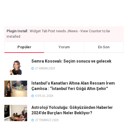
Plugin Install
: Widget Tab Post needs JNews - View Counter to be
installed
Popüler
Yorum
En Son
Semra Kosovalı: Seçim sonucu ve gelecek
21 KASIM 2024
İstanbul’u Kanatları Altına Alan Ressam İrem
Çamlıca : “İstanbul Yeri Göğü Altın Şehir”
4 EYLÜL 2024
Astroloji Yolculuğu: Gökyüzünden Haberler
2024’de Burçları Neler Bekliyor?
27 TEMMUZ 2025