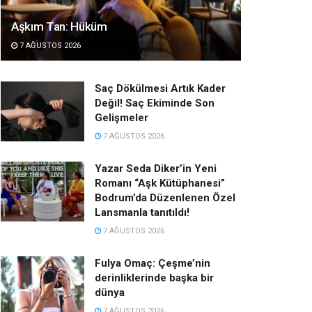
Aşkım Tan: Hüküm
7 AĞUSTOS 2026
Saç Dökülmesi Artık Kader
Değil! Saç Ekiminde Son
Gelişmeler
7 AĞUSTOS 2026
Yazar Seda Diker’in Yeni
Romanı “Aşk Kütüphanesi”
Bodrum’da Düzenlenen Özel
Lansmanla tanıtıldı!
7 AĞUSTOS 2026
Fulya Omaç: Çeşme’nin
derinliklerinde başka bir
dünya
7 AĞUSTOS 2026