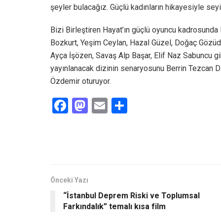
şeyler bulacağız. Güçlü kadınların hikayesiyle seyi
Bizi Birleştiren Hayat’ın güçlü oyuncu kadrosunda 
Bozkurt, Yeşim Ceylan, Hazal Güzel, Doğaç Gözüdel
Ayça İşözen, Savaş Alp Başar, Elif Naz Sabuncu gibi
yayınlanacak dizinin senaryosunu Berrin Tezcan 
Özdemir oturuyor.
F
M
E
S
a
a
m
h
ce
st
ail
ar
b
o
e
o
d
o
o
Önceki Yazı
“İstanbul Deprem Riski ve Toplumsal
k
n
Farkındalık” temalı kısa film