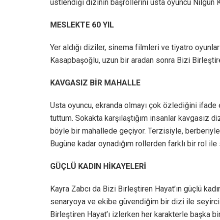
üstlendiği dizinin başrollerini usta oyuncu Nilgü
MESLEKTE 60 YIL
Yer aldığı diziler, sinema filmleri ve tiyatro oyunl
Kasapbaşoğlu, uzun bir aradan sonra Bizi Birleştir
KAVGASIZ BİR MAHALLE
Usta oyuncu, ekranda olmayı çok özlediğini ifade 
tuttum. Sokakta karşılaştığım insanlar kavgasız diz
böyle bir mahallede geçiyor. Terzisiyle, berberiyle
Bugüne kadar oynadığım rollerden farklı bir rol il
GÜÇLÜ KADIN HİKAYELERİ
Kayra Zabcı da Bizi Birleştiren Hayat’ın güçlü kadı
senaryoya ve ekibe güvendiğim bir dizi ile seyirc
Birleştiren Hayat’ı izlerken her karakterle başka b