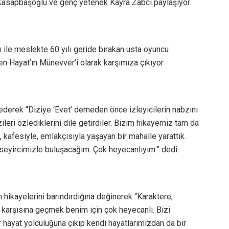
n Kasapbaşoğlu ve genç yetenek Kayra Zabcı paylaşıyor.
arı ile meslekte 60 yılı geride bırakan usta oyuncu
en Hayat’ın Münevver’i olarak karşımıza çıkıyor.
ederek “Diziye ‘Evet’ demeden önce izleyicilerin nabzını
ileri özlediklerini dile getirdiler. Bizim hikayemiz tam da
, kafesiyle, emlakçısıyla yaşayan bir mahalle yarattık.
e seyircimizle buluşacağım. Çok heyecanlıyım.” dedi.
n hikayelerini barındırdığına değinerek “Karaktere,
i karşısına geçmek benim için çok heyecanlı. Bizi
ir hayat yolculuğuna çıkıp kendi hayatlarımızdan da bir