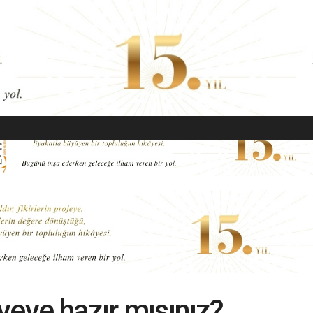
EKONOMI
MODA
GÜZELLIK
SAĞLIK
YAŞAM
SANAT
ayeye hazır mısınız?