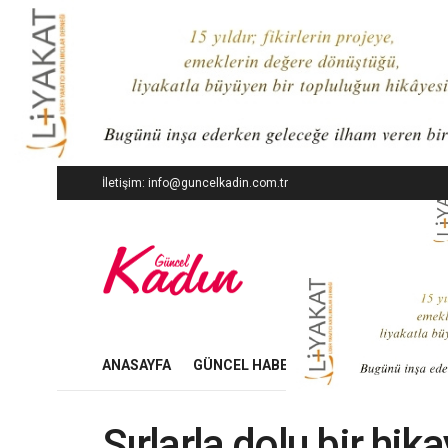
İletişim: info@guncelkadin.com.tr
ANASAYFA
GÜNCEL HABERLER
İŞ DÜNYASI
Sırlarla dolu bir hik