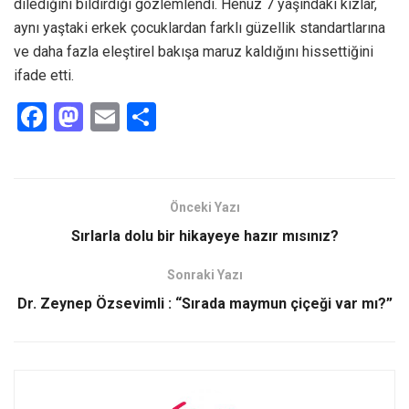
dilediğini bildirdiği gözlemlendi. Henüz 7 yaşındaki kızlar,
aynı yaştaki erkek çocuklardan farklı güzellik standartlarına
ve daha fazla eleştirel bakışa maruz kaldığını hissettiğini
ifade etti.
F
M
E
S
a
a
m
h
ce
st
ail
ar
b
o
e
Önceki Yazı
o
d
Sırlarla dolu bir hikayeye hazır mısınız?
o
o
Sonraki Yazı
k
n
Dr. Zeynep Özsevimli : “Sırada maymun çiçeği var mı?”