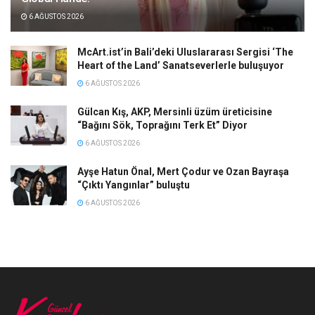
6 AĞUSTOS 2026
McArt.ist’in Bali’deki Uluslararası Sergisi ‘The
Heart of the Land’ Sanatseverlerle buluşuyor
6 AĞUSTOS 2026
Gülcan Kış, AKP, Mersinli üzüm üreticisine
“Bağını Sök, Toprağını Terk Et” Diyor
6 AĞUSTOS 2026
Ayşe Hatun Önal, Mert Çodur ve Ozan Bayraşa
“Çıktı Yangınlar” buluştu
6 AĞUSTOS 2026