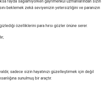
sa fayda sağlamıyorken gayrimenkul uzmanlarından sizin
ını beklemek zekâ seviyenizin yetersizliğini ve paranızın
izlediği özelliklerini para hırsı gözler önüne serer.
ır;
aldir, sadece sizin hayatınızı güzelleştirmek için değil
nsanlığına sunulmuş bir araçtır.