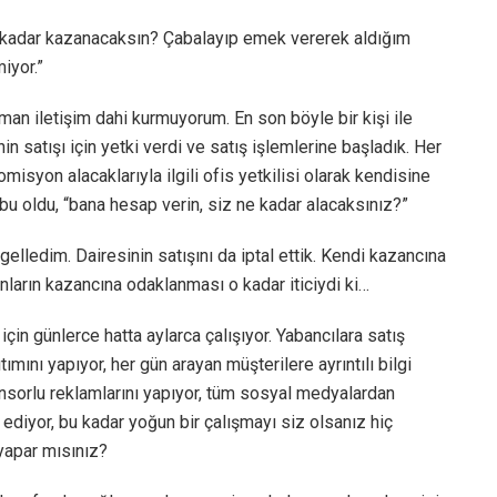
 kadar kazanacaksın? Çabalayıp emek vererek aldığım
iyor.”
zaman iletişim dahi kurmuyorum. En son böyle bir kişi ile
in satışı için yetki verdi ve satış işlemlerine başladık. Her
isyon alacaklarıyla ilgili ofis yetkilisi olarak kendisine
u oldu, “bana hesap verin, siz ne kadar alacaksınız?”
elledim. Dairesinin satışını da iptal ettik. Kendi kazancına
anların kazancına odaklanması o kadar iticiydi ki…
çin günlerce hatta aylarca çalışıyor. Yabancılara satış
ımını yapıyor, her gün arayan müşterilere ayrıntılı bilgi
nsorlu reklamlarını yapıyor, tüm sosyal medyalardan
 ediyor, bu kadar yoğun bir çalışmayı siz olsanız hiç
yapar mısınız?