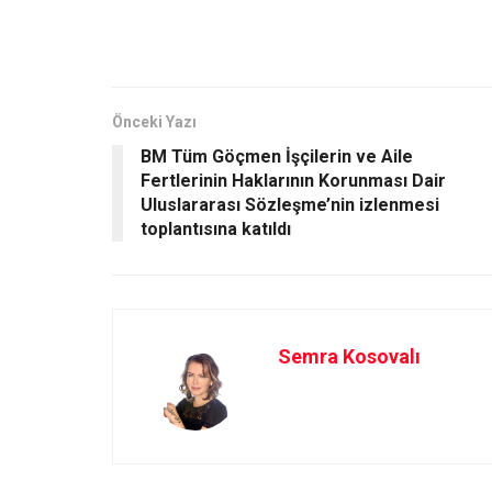
ce
st
ail
ar
b
o
e
o
d
o
o
Önceki Yazı
BM Tüm Göçmen İşçilerin ve Aile
k
n
Fertlerinin Haklarının Korunması Dair
Uluslararası Sözleşme’nin izlenmesi
toplantısına katıldı
Semra Kosovalı