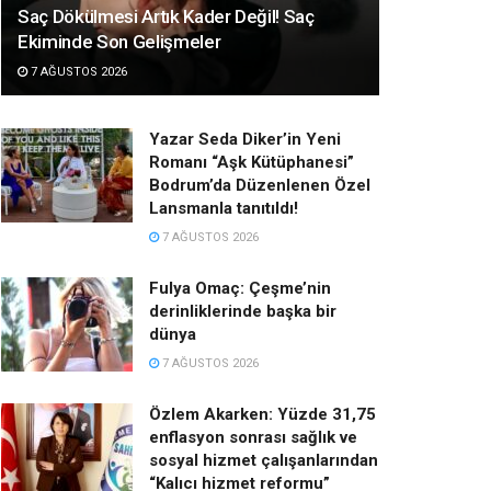
Saç Dökülmesi Artık Kader Değil! Saç
Ekiminde Son Gelişmeler
7 AĞUSTOS 2026
Yazar Seda Diker’in Yeni
Romanı “Aşk Kütüphanesi”
Bodrum’da Düzenlenen Özel
Lansmanla tanıtıldı!
7 AĞUSTOS 2026
Fulya Omaç: Çeşme’nin
derinliklerinde başka bir
dünya
7 AĞUSTOS 2026
Özlem Akarken: Yüzde 31,75
enflasyon sonrası sağlık ve
sosyal hizmet çalışanlarından
“Kalıcı hizmet reformu”