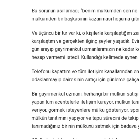
Bu sorunun asıl amacı, “benim mülkümden sen ne
mülkümden bir başkasının kazanması hoşuma gitm
Ve üçüncü bir tür var ki, o kişilerle karşılaştığım 
karşılaştım ve gerçekten ilginç şeyler yaşadık. Evin
gün arayıp gayrimenkul uzmanlarımızın ne kadar kom
hesap vermemi istedi. Kullandığı kelimede aynen b
Telefonu kapattım ve tüm iletişim kanallarından eng
odaklanmayıp dairesinin satışı için günlerce çalış
Bir gayrimenkul uzmanı, herhangi bir mülkün satışı i
yapan tüm acentelerle iletişim kuruyor, mülkün tanıt
veriyor, görmek isteyenlere mülkü gösteriyor, spo
mülkün tanıtımını yapıyor ve tapu sürecini de takip
tanımadığınız birinin mülkünü satmak için bedava 