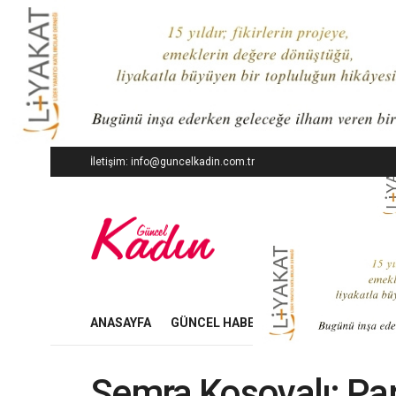
İletişim: info@guncelkadin.com.tr
ANASAYFA
GÜNCEL HABERLER
İŞ DÜNYASI
Semra Kosovalı: Pa