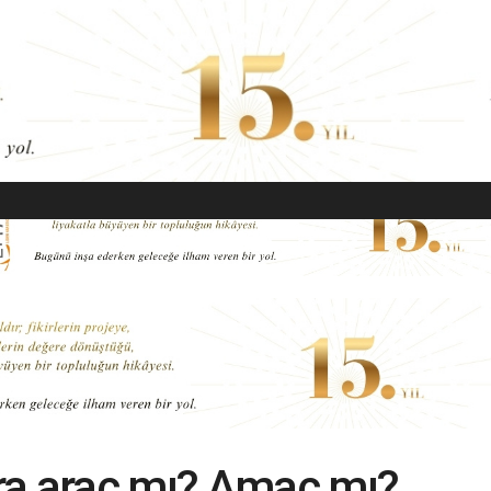
EKONOMI
MODA
GÜZELLIK
SAĞLIK
YAŞAM
SANAT
ra araç mı? Amaç mı?