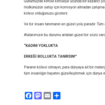
Günümüzde kimse kimseye ucunda bir kazancı yok
mülkünüzün satışı için komisyon almadan çalışmas
kölesi olduğunuzu gösterir.
Ve bir insanı tanımanın en güzel yolu paradır. Tüm g
Atalarımızın bu durumu anlatan güzel bir sözü vard
“KADINI YOKLUKTA
ERKEĞİ BOLLUKTA TANIRSIN!”
Paranın kölesi olmayın, para dünyaya ait bir matery
tüm insanlığın hayatını güzelleştirmek için dünya i
F
M
E
S
a
a
m
h