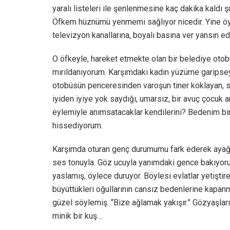
yaralı listeleri ile şenlenmesine kaç dakika kaldı
Öfkem hüznümü yenmemi sağlıyor nicedir. Yine öyle
televizyon kanallarına, boyalı basına ver yansın e
O öfkeyle, hareket etmekte olan bir belediye otob
mırıldanıyorum. Karşımdaki kadın yüzüme garipseye
otobüsün penceresinden varoşun tiner koklayan, sah
iyiden iyiye yok saydığı, umarsız, bir avuç çocuk a
eylemiyle anımsatacaklar kendilerini? Bedenim bir ü
hissediyorum.
Karşımda oturan genç durumumu fark ederek ayağa k
ses tonuyla. Göz ucuyla yanımdaki gence bakıyor
yaslamış, öylece duruyor. Böylesi evlatlar yetişti
büyüttükleri oğullarının cansız bedenlerine kapan
güzel söylemiş. “Bize ağlamak yakışır.” Gözyaşlar
minik bir kuş…