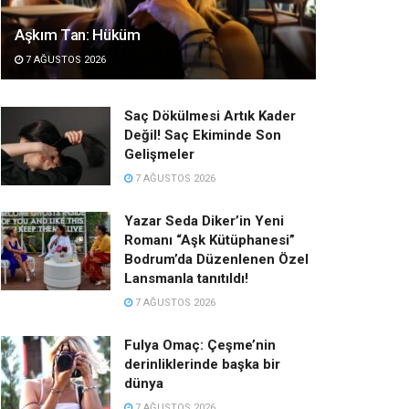
Aşkım Tan: Hüküm
7 AĞUSTOS 2026
Saç Dökülmesi Artık Kader
Değil! Saç Ekiminde Son
Gelişmeler
7 AĞUSTOS 2026
Yazar Seda Diker’in Yeni
Romanı “Aşk Kütüphanesi”
Bodrum’da Düzenlenen Özel
Lansmanla tanıtıldı!
7 AĞUSTOS 2026
Fulya Omaç: Çeşme’nin
derinliklerinde başka bir
dünya
7 AĞUSTOS 2026