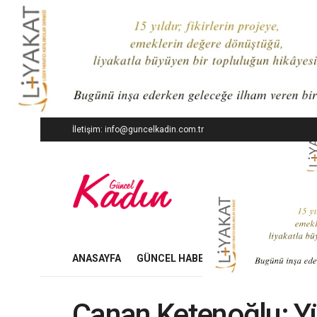
İletişim: info@guncelkadin.com.tr
ANASAYFA
GÜNCEL HABERLER
İŞ DÜNYASI
Canan Ketenoğlu: Yü