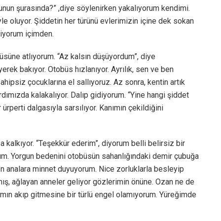
 şunun şurasında?” ,diye söylenirken yakalıyorum kendimi.
 oluyor. Şiddetin her türünü evlerimizin içine dek sokan
diyorum içimden.
üsüne atlıyorum. “Az kalsın düşüyordum”, diye
rek bakıyor. Otobüs hızlanıyor. Ayrılık, sen ve ben
ipsiz çocuklarına el sallıyoruz. Az sonra, kentin artık
rdımızda kalakalıyor. Dalıp gidiyorum. “Yine hangi şiddet
rperti dalgasıyla sarsılıyor. Kanımın çekildiğini
alkıyor. “Teşekkür ederim”, diyorum belli belirsiz bir
um. Yorgun bedenini otobüsün sahanlığındaki demir çubuğa
ren analara minnet duyuyorum. Nice zorluklarla besleyip
mış, ağlayan anneler geliyor gözlerimin önüne. Ozan ne de
ımın akıp gitmesine bir türlü engel olamıyorum. Yüreğimde