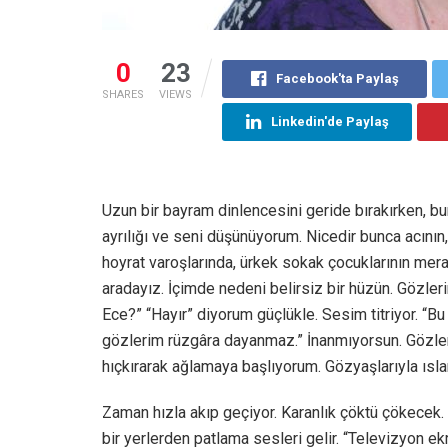
0
23
Facebook'ta Paylaş
SHARES
VIEWS
Linkedin'de Paylaş
Uzun bir bayram dinlencesini geride bırakırken, b
ayrılığı ve seni düşünüyorum. Nicedir bunca acının,
hoyrat varoşlarında, ürkek sokak çocuklarının merakl
aradayız. İçimde nedeni belirsiz bir hüzün. Gözler
Ece?” “Hayır” diyorum güçlükle. Sesim titriyor. “Bu
gözlerim rüzgâra dayanmaz.” İnanmıyorsun. Gözleri
hıçkırarak ağlamaya başlıyorum. Gözyaşlarıyla ısla
Zaman hızla akıp geçiyor. Karanlık çöktü çökecek. 
bir yerlerden patlama sesleri gelir. “Televizyon ekr