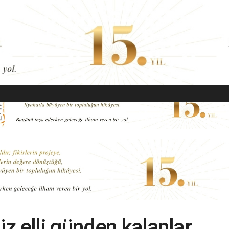
EKONOMI
MODA
GÜZELLIK
SAĞLIK
YAŞAM
SANAT
z elli günden kalanlar