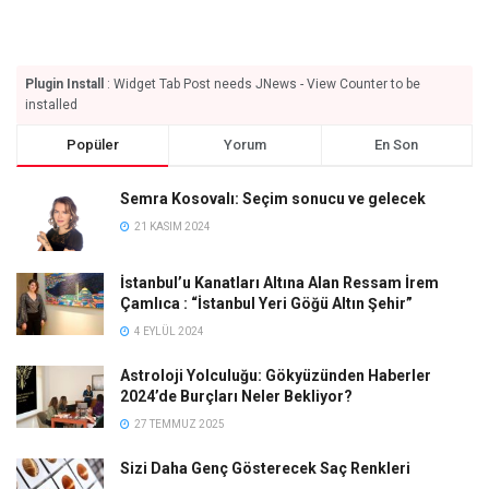
Plugin Install
: Widget Tab Post needs JNews - View Counter to be
installed
Popüler
Yorum
En Son
Semra Kosovalı: Seçim sonucu ve gelecek
21 KASIM 2024
İstanbul’u Kanatları Altına Alan Ressam İrem
Çamlıca : “İstanbul Yeri Göğü Altın Şehir”
4 EYLÜL 2024
Astroloji Yolculuğu: Gökyüzünden Haberler
2024’de Burçları Neler Bekliyor?
27 TEMMUZ 2025
Sizi Daha Genç Gösterecek Saç Renkleri