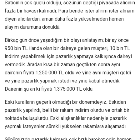
Satıcının çok güçlü olduğu, sözünün geçtiği piyasada alıcının
fazla bir havası kalmadı. Para bende ister alırım ister almam
diyen alıcılardan, aman daha fazla yükselmeden hemen
alayım durumuna dönüldü.
Birkaç gün önce yaşadığım bir olayı anlatayım; bir ay önce
950 bin TL ilanda olan bir daireye gelen müşteri, 10 bin TL
indirim yapabilmek için pazarlık yapmaya kalkışınca daireyi
vermedik. Aradan kısa bir zaman geçtikten sonra aynı
dairenin fiyatı 1.250.000 TL oldu ve yine aynı müşteri geldi
ve yine pazarlık yapmak istedi ve yine kabul etmedik.
Dairenin şu an ki fiyatı 1.375.000 TL oldu.
Eski kuralların geçerli olmadığı bir dönemdeyiz. Eskiden
pazarlık yapılırdı, belli bir rakam indirim olurdu ve ortak bir
noktada buluşulurdu. Eski alışkanlıklar nedeniyle pazarlık
yapmak isteyenler sürekli yükselen rakamlara alışamadı.
Günümüzde pazarlık kalmadı, çok hızlı hareket edip hemen