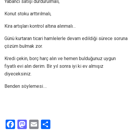
Yabancı satışı durdurulmalı,
Konut stoku arttırılmalı,
Kira artışları kontrol altına alınmalı…
Günü kurtaran ticari hamlelerle devam edildiği sürece soruna
çözüm bulmak zor.
Kredi çekin, borç harç alın ve hemen bulduğunuz uygun
fiyatlı evi alın derim. Bir yıl sonra iyi ki ev almışız
diyeceksiniz.
Benden söylemesi….
F
M
E
S