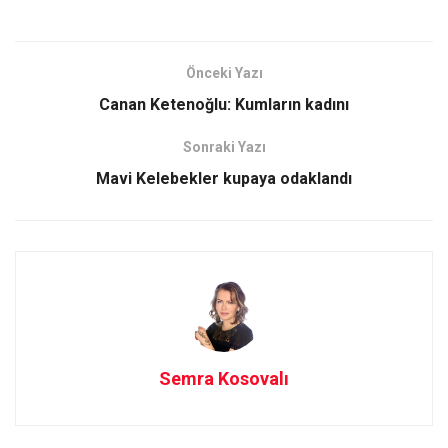
a
a
m
h
ce
st
ail
ar
b
o
e
Önceki Yazı
o
d
Canan Ketenoğlu: Kumların kadını
o
o
Sonraki Yazı
k
n
Mavi Kelebekler kupaya odaklandı
Semra Kosovalı