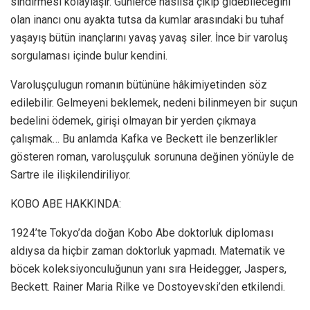
sindirmesi kolaylaşır. Günlerce nasılsa çıkıp gidebileceğini
olan inancı onu ayakta tutsa da kumlar arasındaki bu tuhaf
yaşayış bütün inançlarını yavaş yavaş siler. İnce bir varoluş
sorgulaması içinde bulur kendini.
Varoluşçulugun romanın bütününe hâkimiyetinden söz
edilebilir. Gelmeyeni beklemek, nedeni bilinmeyen bir suçun
bedelini ödemek, girişi olmayan bir yerden çıkmaya
çalışmak… Bu anlamda Kafka ve Beckett ile benzerlikler
gösteren roman, varoluşçuluk sorununa değinen yönüyle de
Sartre ile ilişkilendiriliyor.
KOBO ABE HAKKINDA:
1924’te Tokyo’da doğan Kobo Abe doktorluk diploması
aldıysa da hiçbir zaman doktorluk yapmadı. Matematik ve
böcek koleksiyonculuğunun yanı sıra Heidegger, Jaspers,
Beckett. Rainer Maria Rilke ve Dostoyevski’den etkilendi.