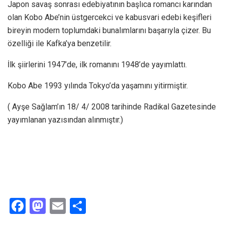
Japon savaş sonrası edebiyatının başlıca romancı karından
olan Kobo Abe’nin üstgercekci ve kabusvari edebi keşifleri
bireyin modern toplumdaki bunalımlarını başarıyla çizer. Bu
özelliği ile Kafka’ya benzetilir.
İlk şiirlerini 1947’de, ilk romanını 1948’de yayımlattı.
Kobo Abe 1993 yılında Tokyo’da yaşamını yitirmiştir.
( Ayşe Sağlam’ın 18/ 4/ 2008 tarihinde Radikal Gazetesinde
yayımlanan yazısından alınmıştır.)
F
M
E
S
a
a
m
h