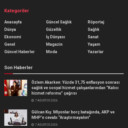
Kategoriler
Anasayfa
Güncel Sağlık
Röportaj
Dünya
Güzellik
Sağlık
Ekonomi
İş Dünyası
Sanat
Genel
Magazin
Yaşam
Güncel Haberler
Moda
Yazarlar
Son Haberler
Özlem Akarken: Yüzde 31,75 enflasyon sonrası
sağlık ve sosyal hizmet çalışanlarından “Kalıcı
hizmet reformu” çağrısı
7 AĞUSTOS 2026
Gülcan Kış: Mlyonlar borç batağında, AKP ve
MHP’n cevabı “Araştırmayalım”
7 AĞUSTOS 2026