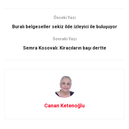
ce
st
ail
ar
b
o
e
Önceki Yazı
o
d
Buralı belgeseller sekiz ilde izleyici ile buluşuyor
o
o
Sonraki Yazı
k
n
Semra Kosovalı: Kiracıların başı dertte
Canan Ketenoğlu