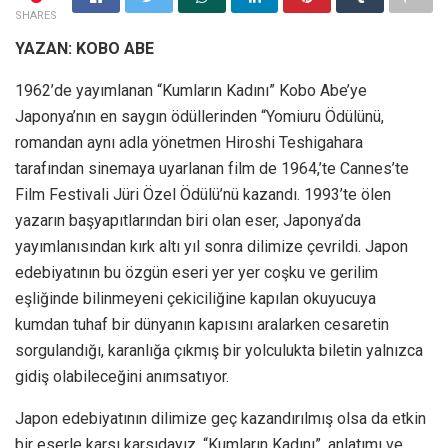
SHARES
YAZAN: KOBO ABE
1962’de yayımlanan “Kumların Kadını” Kobo Abe’ye
Japonya’nın en saygın ödüllerinden “Yomiuru Ödülünü,
romandan aynı adla yönetmen Hiroshi Teshigahara
tarafından sinemaya uyarlanan film de 1964,’te Cannes’te
Film Festivali Jüri Özel Ödülü’nü kazandı. 1993’te ölen
yazarın başyapıtlarından biri olan eser, Japonya’da
yayımlanısından kırk altı yıl sonra dilimize çevrildi. Japon
edebiyatının bu özgün eseri yer yer coşku ve gerilim
eşliğinde bilinmeyeni çekiciliğine kapılan okuyucuya
kumdan tuhaf bir dünyanın kapısını aralarken cesaretin
sorgulandığı, karanlığa çıkmış bir yolculukta biletin yalnızca
gidiş olabileceğini anımsatıyor.
Japon edebiyatının dilimize geç kazandırılmış olsa da etkin
bir eserle karsı karsıdayız. “Kumların Kadını”, anlatımı ve