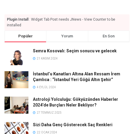
Plugin Install
: Widget Tab Post needs JNews - View Counter to be
installed
Popüler
Yorum
En Son
Semra Kosovalı: Seçim sonucu ve gelecek
21 KASIM 2024
İstanbul’u Kanatları Altına Alan Ressam İrem
Çamlıca : “İstanbul Yeri Göğü Altın Şehir”
4 EYLÜL 2024
Astroloji Yolculuğu: Gökyüzünden Haberler
2024’de Burçları Neler Bekliyor?
27 TEMMUZ 2025
Sizi Daha Genç Gösterecek Saç Renkleri
22 OCAK 2024