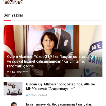
Son Yazılar
Özlem Akarken: Yüzde 31,75 enflasyon sonrası sağlık
ve sosyal hizmet çalışanlarından “Kalıcı hizmet
reformu” çağrısı
7 AĞUSTOS 2026
Gülcan Kış: Mlyonlar borç batağında, AKP ve
MHP’n cevabı “Araştırmayalım”
7 AĞUSTOS 2026
Esra Tanrıverdi: Hiç yaşamamış tanrıçalar,