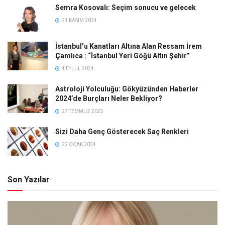
Semra Kosovalı: Seçim sonucu ve gelecek
21 KASIM 2024
İstanbul’u Kanatları Altına Alan Ressam İrem
Çamlıca : “İstanbul Yeri Göğü Altın Şehir”
4 EYLÜL 2024
Astroloji Yolculuğu: Gökyüzünden Haberler
2024’de Burçları Neler Bekliyor?
27 TEMMUZ 2025
Sizi Daha Genç Gösterecek Saç Renkleri
22 OCAK 2024
Son Yazılar