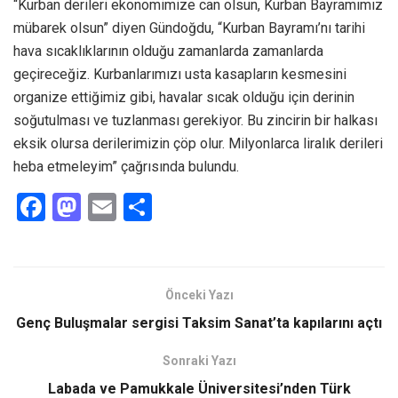
“Kurban derileri ekonomimize can olsun, Kurban Bayramımız
mübarek olsun” diyen Gündoğdu, “Kurban Bayramı’nı tarihi
hava sıcaklıklarının olduğu zamanlarda zamanlarda
geçireceğiz. Kurbanlarımızı usta kasapların kesmesini
organize ettiğimiz gibi, havalar sıcak olduğu için derinin
soğutulması ve tuzlanması gerekiyor. Bu zincirin bir halkası
eksik olursa derilerimizin çöp olur. Milyonlarca liralık derileri
heba etmeleyim” çağrısında bulundu.
F
M
E
S
a
a
m
h
ce
st
ail
ar
b
o
e
Önceki Yazı
o
d
Genç Buluşmalar sergisi Taksim Sanat’ta kapılarını açtı
o
o
Sonraki Yazı
k
n
Labada ve Pamukkale Üniversitesi’nden Türk