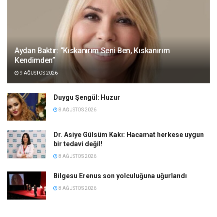
Aydan Baktır: “Kıskanırım Seni Ben, Kıskanırım
Kendimden”
9 AĞUSTOS 2026
Duygu Şengül: Huzur
8 AĞUSTOS 2026
Dr. Asiye Gülsüm Kakı: Hacamat herkese uygun
bir tedavi değil!
8 AĞUSTOS 2026
Bilgesu Erenus son yolculuğuna uğurlandı
8 AĞUSTOS 2026