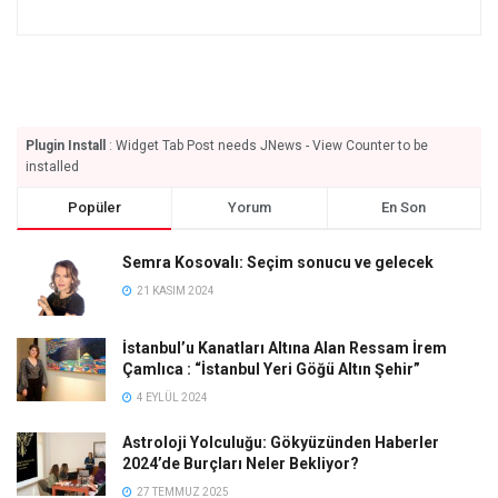
Plugin Install
: Widget Tab Post needs JNews - View Counter to be
installed
Popüler
Yorum
En Son
Semra Kosovalı: Seçim sonucu ve gelecek
21 KASIM 2024
İstanbul’u Kanatları Altına Alan Ressam İrem
Çamlıca : “İstanbul Yeri Göğü Altın Şehir”
4 EYLÜL 2024
Astroloji Yolculuğu: Gökyüzünden Haberler
2024’de Burçları Neler Bekliyor?
27 TEMMUZ 2025