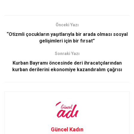
a
a
m
h
ce
st
ail
ar
b
o
e
Önceki Yazı
o
d
“Otizmli çocukların yaşıtlarıyla bir arada olması sosyal
o
o
gelişimleri için bir fırsat”
k
n
Sonraki Yazı
Kurban Bayramı öncesinde deri ihracatçılarından
kurban derilerini ekonomiye kazandıralım çağrısı
Güncel Kadın