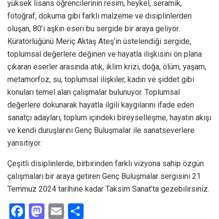
yüksek lisans öğrencilerinin resim, heykel, seramik,
fotoğraf, dokuma gibi farklı malzeme ve disiplinlerden
oluşan, 80’i aşkın eseri bu sergide bir araya geliyor.
Küratörlüğünü Meriç Aktaş Ateş’in üstelendiği sergide,
toplumsal değerlere değinen ve hayatla ilişkisini ön plana
çıkaran eserler arasında atık, iklim krizi, doğa, ölüm, yaşam,
metamorfoz, su, toplumsal ilişkiler, kadın ve şiddet gibi
konuları temel alan çalışmalar bulunuyor. Toplumsal
değerlere dokunarak hayatla ilgili kaygılarını ifade eden
sanatçı adayları, toplum içindeki bireyselleşme, hayatın akışı
ve kendi duruşlarını Genç Buluşmalar ile sanatseverlere
yansıtıyor.
Çeşitli disiplinlerde, birbirinden farklı vizyona sahip özgün
çalışmaları bir araya getiren Genç Buluşmalar sergisini 21
Temmuz 2024 tarihine kadar Taksim Sanat’ta gezebilirsiniz.
F
M
E
S