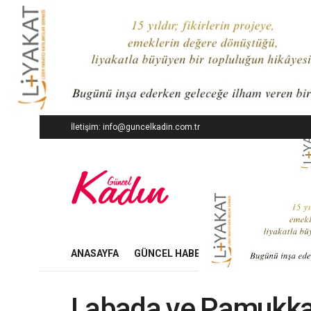
İletişim: info@guncelkadin.com.tr
ANASAYFA
GÜNCEL HABERLER
İŞ DÜNYASI
Labada ve Pamukkal