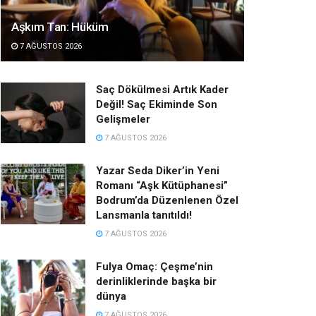
Aşkım Tan: Hüküm
7 AĞUSTOS 2026
Saç Dökülmesi Artık Kader
Değil! Saç Ekiminde Son
Gelişmeler
7 AĞUSTOS 2026
Yazar Seda Diker’in Yeni
Romanı “Aşk Kütüphanesi”
Bodrum’da Düzenlenen Özel
Lansmanla tanıtıldı!
7 AĞUSTOS 2026
Fulya Omaç: Çeşme’nin
derinliklerinde başka bir
dünya
7 AĞUSTOS 2026