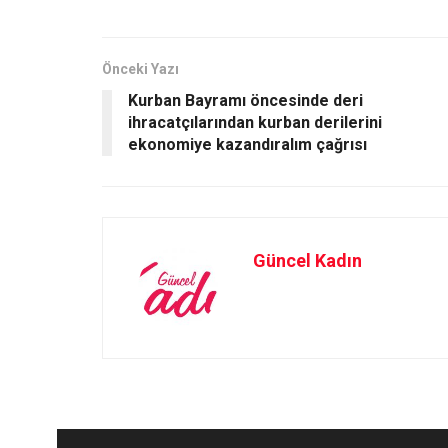
b
o
e
o
d
o
o
Önceki Yazı
Kurban Bayramı öncesinde deri
k
n
ihracatçılarından kurban derilerini
ekonomiye kazandıralım çağrısı
Güncel Kadın