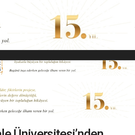
EKONOMI
MODA
GÜZELLIK
SAĞLIK
YAŞAM
SANAT
e Üniversitesi’nden