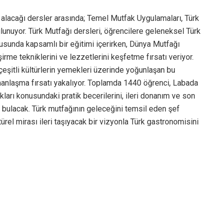
lacağı dersler arasında; Temel Mutfak Uygulamaları, Türk
ulunuyor. Türk Mutfağı dersleri, öğrencilere geleneksel Türk
usunda kapsamlı bir eğitimi içerirken, Dünya Mutfağı
şirme tekniklerini ve lezzetlerini keşfetme fırsatı veriyor.
 çeşitli kültürlerin yemekleri üzerinde yoğunlaşan bu
manlaşma fırsatı yakalıyor. Toplamda 1440 öğrenci, Labada
rı konusundaki pratik becerilerini, ileri donanım ve son
atı bulacak. Türk mutfağının geleceğini temsil eden şef
ltürel mirası ileri taşıyacak bir vizyonla Türk gastronomisini