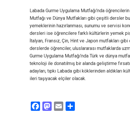
Labada Gurme Uygulama Mutfağı’nda öğrencilerin a
Mutfağı ve Dünya Mutfakları gibi çeşitli dersler b
yemeklerinin hazırlanması, sunumu ve servisi kon
dersleri ise öğrencilere farklı kültürlerin yemek pi
İtalyan, Fransız, Çin, Hint ve Japon mutfakları gibi
derslerde öğrenciler, uluslararası mutfaklarda uz
Gurme Uygulama Mutfağı’nda Türk ve dünya mutfakla
teknoloji ile donatılmış bir alanda geliştirme fırs
adayları, tıpkı Labada gibi köklerinden aldıkları kü
ileri taşıyacak elçiler olacak.
F
M
E
S
a
a
m
h
ce
st
ail
ar