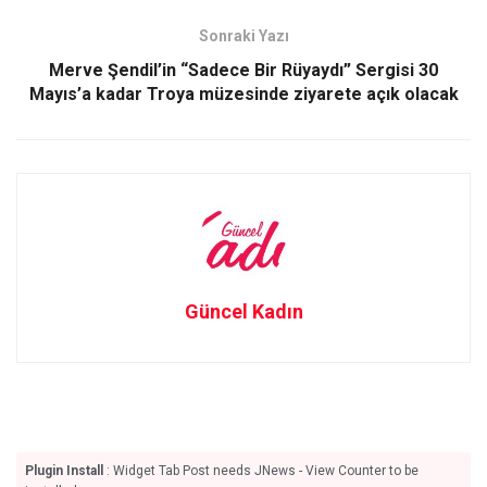
o
o
Sonraki Yazı
k
n
Merve Şendil’in “Sadece Bir Rüyaydı” Sergisi 30
Mayıs’a kadar Troya müzesinde ziyarete açık olacak
Güncel Kadın
Plugin Install
: Widget Tab Post needs JNews - View Counter to be