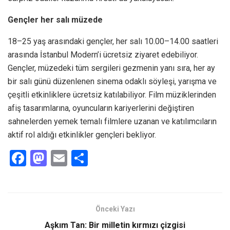
Gençler her salı müzede
18–25 yaş arasındaki gençler, her salı 10.00–14.00 saatleri
arasında İstanbul Modern’i ücretsiz ziyaret edebiliyor.
Gençler, müzedeki tüm sergileri gezmenin yanı sıra, her ay
bir salı günü düzenlenen sinema odaklı söyleşi, yarışma ve
çeşitli etkinliklere ücretsiz katılabiliyor. Film müziklerinden
afiş tasarımlarına, oyuncuların kariyerlerini değiştiren
sahnelerden yemek temalı filmlere uzanan ve katılımcıların
aktif rol aldığı etkinlikler gençleri bekliyor.
F
M
E
S
a
a
m
h
ce
st
ail
ar
b
o
e
Önceki Yazı
o
d
Aşkım Tan: Bir milletin kırmızı çizgisi