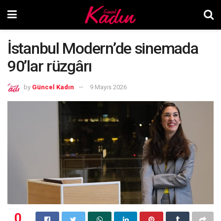
İstanbul Modern’de sinemada
90’lar rüzgârı
by
Güncel Kadın
9 Mayıs 2026
0