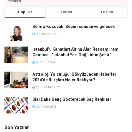
installed
Popüler
Yorum
En Son
Semra Kosovalı: Seçim sonucu ve gelecek
21 KASIM 2024
İstanbul’u Kanatları Altına Alan Ressam İrem
Çamlıca : “İstanbul Yeri Göğü Altın Şehir”
4 EYLÜL 2024
Astroloji Yolculuğu: Gökyüzünden Haberler
2024’de Burçları Neler Bekliyor?
27 TEMMUZ 2025
Sizi Daha Genç Gösterecek Saç Renkleri
22 OCAK 2024
Son Yazılar