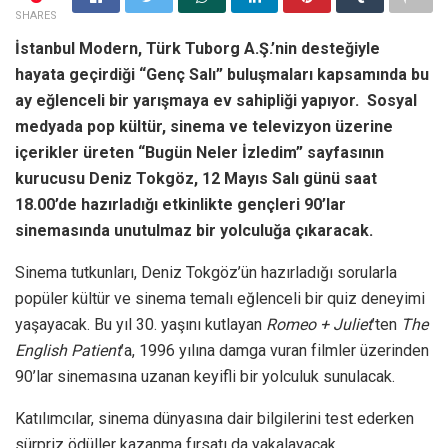
SHARES
İstanbul Modern, Türk Tuborg A.Ş.’nin desteğiyle
hayata geçirdiği “Genç Salı” buluşmaları kapsamında bu
ay eğlenceli bir yarışmaya ev sahipliği yapıyor. Sosyal
medyada pop kültür, sinema ve televizyon üzerine
içerikler üreten “Bugün Neler İzledim” sayfasının
kurucusu Deniz Tokgöz, 12 Mayıs Salı günü saat
18.00’de hazırladığı etkinlikte gençleri 90’lar
sinemasında unutulmaz bir yolculuğa çıkaracak.
Sinema tutkunları, Deniz Tokgöz’ün hazırladığı sorularla
popüler kültür ve sinema temalı eğlenceli bir quiz deneyimi
yaşayacak. Bu yıl 30. yaşını kutlayan
Romeo + Juliet
’ten
The
English Patient
’a, 1996 yılına damga vuran filmler üzerinden
90’lar sinemasına uzanan keyifli bir yolculuk sunulacak.
Katılımcılar, sinema dünyasına dair bilgilerini test ederken
sürpriz ödüller kazanma fırsatı da yakalayacak.