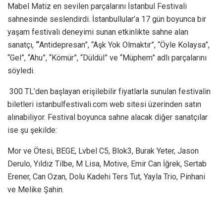
Mabel Matiz en sevilen parçalarını İstanbul Festivali
sahnesinde seslendirdi. İstanbullular’a 17 gün boyunca bir
yaşam festivali deneyimi sunan etkinlikte sahne alan
sanatçı,
“
Antidepresan”, “Aşk Yok Olmaktır”, “Öyle Kolaysa”,
“Gel”, “Ahu”, “Kömür”, “Düldül” ve “Müphem” adlı parçalarını
söyledi.
300 TL’den başlayan erişilebilir fiyatlarla sunulan festivalin
biletleri istanbulfestivali.com web sitesi üzerinden satın
alınabiliyor. Festival boyunca sahne alacak diğer sanatçılar
ise şu şekilde:
Mor ve Ötesi, BEGE, Lvbel C5, Blok3, Burak Yeter, Jason
Derulo, Yıldız Tilbe, M Lisa, Motive, Emir Can İğrek, Sertab
Erener, Can Ozan, Dolu Kadehi Ters Tut, Yayla Trio, Pinhani
ve Melike Şahin.