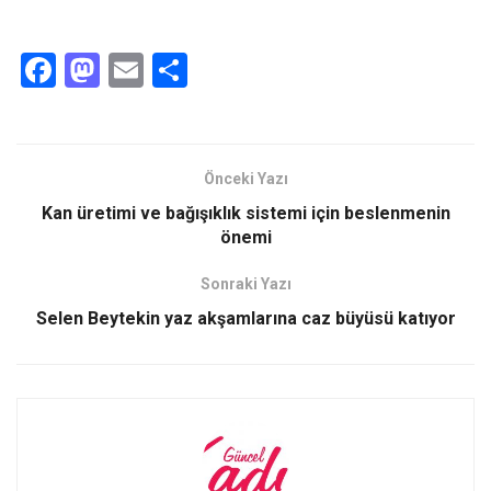
F
M
E
S
a
a
m
h
ce
st
ail
ar
b
o
e
Önceki Yazı
o
d
Kan üretimi ve bağışıklık sistemi için beslenmenin
o
o
önemi
k
n
Sonraki Yazı
Selen Beytekin yaz akşamlarına caz büyüsü katıyor