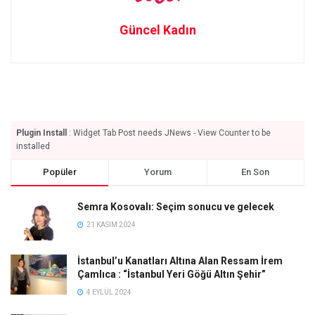
Güncel Kadın
Plugin Install
: Widget Tab Post needs JNews - View Counter to be
installed
Popüler
Yorum
En Son
Semra Kosovalı: Seçim sonucu ve gelecek
21 KASIM 2024
İstanbul’u Kanatları Altına Alan Ressam İrem
Çamlıca : “İstanbul Yeri Göğü Altın Şehir”
4 EYLÜL 2024