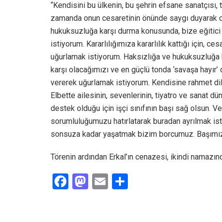
“Kendisini bu ülkenin, bu şehrin efsane sanatçısı, 
zamanda onun cesaretinin önünde saygı duyarak o
hukuksuzluğa karşı durma konusunda, bize eğitici 
istiyorum. Kararlılığımıza kararlılık kattığı için, 
uğurlamak istiyorum. Haksızlığa ve hukuksuzluğa 
karşı olacağımızı ve en güçlü tonda ‘savaşa hayı
vererek uğurlamak istiyorum. Kendisine rahmet di
Elbette ailesinin, sevenlerinin, tiyatro ve sanat
destek olduğu için işçi sınıfının başı sağ olsun.
sorumluluğumuzu hatırlatarak buradan ayrılmak isti
sonsuza kadar yaşatmak bizim borcumuz. Başımız
Törenin ardından Erkal’ın cenazesi, ikindi namazın
F
M
E
S
a
a
m
h
ce
st
ail
ar