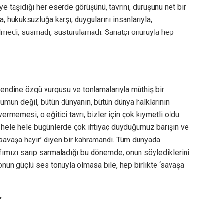
e taşıdığı her eserde görüşünü, tavrını, duruşunu net bir
, hukuksuzluğa karşı, duygularını insanlarıyla,
külmedi, susmadı, susturulamadı. Sanatçı onuruyla hep
kendine özgü vurgusu ve tonlamalarıyla müthiş bir
lumun değil, bütün dünyanın, bütün dünya halklarının
vermemesi, o eğitici tavrı, bizler için çok kıymetli oldu.
, hele hele bugünlerde çok ihtiyaç duyduğumuz barışın ve
‘savaşa hayır’ diyen bir kahramandı. Tüm dünyada
rafımızı sarıp sarmaladığı bu dönemde, onun söylediklerini
 onun güçlü ses tonuyla olmasa bile, hep birlikte ‘savaşa
”