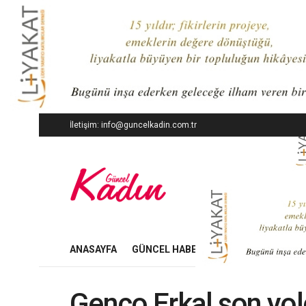
İletişim: info@guncelkadin.com.tr
ANASAYFA
GÜNCEL HABERLER
İŞ DÜNYASI
Genco Erkal son yo