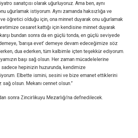
tiyatro sanatçısı olarak uğurluyoruz. Ama ben, aynı
nu uğurlamak istiyorum. Aynı zamanda haksızlığa ve
ve öğretici olduğu için, ona minnet duyarak onu uğurlamak
cesaretimize cesaret kattığı için kendisine minnet duyarak
karşı bundan sonra da en güçlü tonda, en güçlü seviyede
r’ demeye, ‘barışa evet’ demeye devam edeceğimize söz
lerken, dua ederken, tüm kalbimle içten teşekkür ediyorum.
 dünyamızın başı sağ olsun. Her zaman mücadelelerine
 Ve sadece hepinizin huzurunda, kendimize
yorum. Elbette ismini, sesini ve bize emanet ettiklerini
 sağ olsun. Mekanı cennet olsun.”
dan sonra Zincirlikuyu Mezarlığı’na defnedilecek.