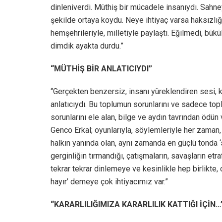
dinleniverdi. Müthiş bir mücadele insanıydı. Sahney
şekilde ortaya koydu. Neye ihtiyaç varsa haksızlığa
hemşehrileriyle, milletiyle paylaştı. Eğilmedi, bü
dimdik ayakta durdu.”
“MÜTHİŞ BİR ANLATICIYDI”
“Gerçekten benzersiz, insanı yüreklendiren sesi, 
anlatıcıydı. Bu toplumun sorunlarını ve sadece top
sorunlarını ele alan, bilge ve aydın tavrından ödün 
Genco Erkal; oyunlarıyla, söylemleriyle her zaman
halkın yanında olan, aynı zamanda en güçlü tonda 
gerginliğin tırmandığı, çatışmaların, savaşların et
tekrar tekrar dinlemeye ve kesinlikle hep birlikte,
hayır’ demeye çok ihtiyacımız var.”
“KARARLILIĞIMIZA KARARLILIK KATTIĞI İÇİN…