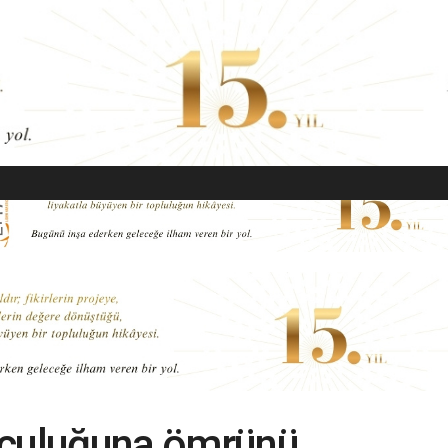
EKONOMI
MODA
GÜZELLIK
SAĞLIK
YAŞAM
SANAT
lculuğuna ömrünü