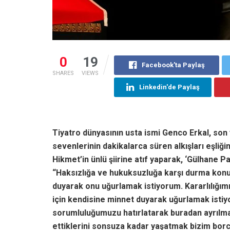
0
19
Facebook'ta Paylaş
SHARES
VIEWS
Linkedin'de Paylaş
Tiyatro dünyasının usta ismi Genco Erkal, son
sevenlerinin dakikalarca süren alkışları eşliği
Hikmet’in ünlü şiirine atıf yaparak, ‘Gülhane P
“Haksızlığa ve hukuksuzluğa karşı durma konus
duyarak onu uğurlamak istiyorum. Kararlılığımız
için kendisine minnet duyarak uğurlamak isti
sorumluluğumuzu hatırlatarak buradan ayrılmak
ettiklerini sonsuza kadar yaşatmak bizim bor