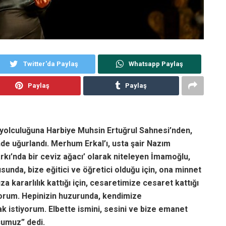
Twitter'da Paylaş
Whatsapp Paylaş
Paylaş
Paylaş
 yolculuğuna Harbiye Muhsin Ertuğrul Sahnesi’nden,
nde uğurlandı. Merhum Erkal’ı, usta şair Nazım
arkı’nda bir ceviz ağacı’ olarak niteleyen İmamoğlu,
unda, bize eğitici ve öğretici olduğu için, ona minnet
a kararlılık kattığı için, cesaretimize cesaret kattığı
yorum. Hepinizin huzurunda, kendimize
 istiyorum. Elbette ismini, sesini ve bize emanet
cumuz” dedi.