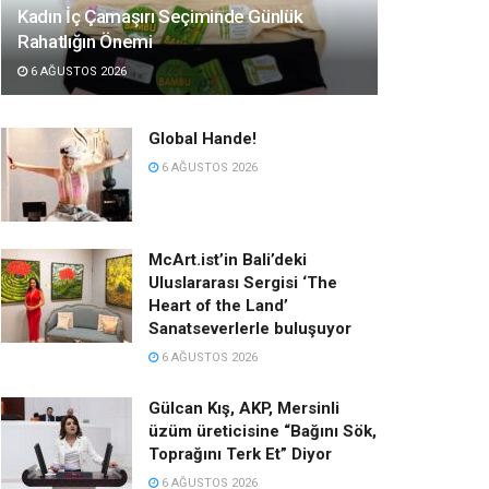
Kadın İç Çamaşırı Seçiminde Günlük
Rahatlığın Önemi
6 AĞUSTOS 2026
Global Hande!
6 AĞUSTOS 2026
McArt.ist’in Bali’deki
Uluslararası Sergisi ‘The
Heart of the Land’
Sanatseverlerle buluşuyor
6 AĞUSTOS 2026
Gülcan Kış, AKP, Mersinli
üzüm üreticisine “Bağını Sök,
Toprağını Terk Et” Diyor
6 AĞUSTOS 2026