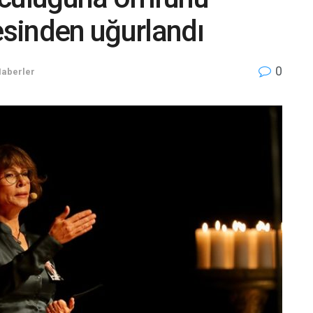
esinden uğurlandı
0
Haberler