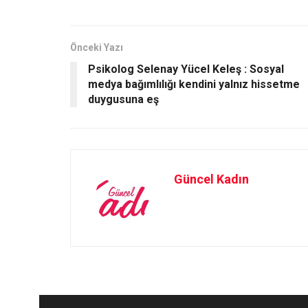
b
o
e
o
d
o
o
Önceki Yazı
Psikolog Selenay Yücel Keleş : Sosyal
k
n
medya bağımlılığı kendini yalnız hissetme
duygusuna eş
Güncel Kadın