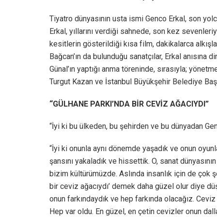
Tiyatro dünyasının usta ismi Genco Erkal, son yol
Erkal, yıllarını verdiği sahnede, son kez sevenleri
kesitlerin gösterildiği kısa film, dakikalarca alkış
Bağcan’ın da bulunduğu sanatçılar, Erkal anısına d
Günal’ın yaptığı anma töreninde, sırasıyla; yönetm
Turgut Kazan ve İstanbul Büyükşehir Belediye Ba
“GÜLHANE PARKI’NDA BİR CEVİZ AĞACIYDI”
“İyi ki bu ülkeden, bu şehirden ve bu dünyadan Gen
“İyi ki onunla aynı dönemde yaşadık ve onun oyunla
şansını yakaladık ve hissettik. O, sanat dünyasının
bizim kültürümüzde. Aslında insanlık için de çok ş
bir ceviz ağacıydı’ demek daha güzel olur diye dü
onun farkındaydık ve hep farkında olacağız. Ceviz 
Hep var oldu. En güzel, en çetin cevizler onun dal