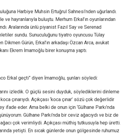
culuğuna Harbiye Muhsin Ertuğrul Sahnesi’nden uğurlandı.
yle ve hayranlarıyla buluştu. Merhum Erkal’ın oyunlarından
landı. Aralarında ünlü piyanist Fazıl Say ve Serenad
inletiler sundu. Sunuculuğunu tiyatro oyuncusu Tülay
en Dikmen Gürün, Erkal’ın arkadaşı Özcan Arca, avukat
şkanı Ekrem İmamoğlu birer konuşma yaptı.
co Erkal geçti” diyen İmamoğlu, şunları söyledi:
rını izledik. O güçlü sesini duyduk, söylediklerini dinleme
 koca çınarıydı. Açıkçası ‘koca çınar’ sözü çok değerlidir
ey ifade eder. Ama belki de onun için ‘Gülhane Parkı’nda
şünüyorum. Gülhane Parkı’nda bir ceviz ağacıydı ve biz de
ağacı çok verimliydi. Açıkçası müthiş tutkusuyla hep üretti.
larında yetişti. En sıcak günlerde onun gölgesinde ruhumuz