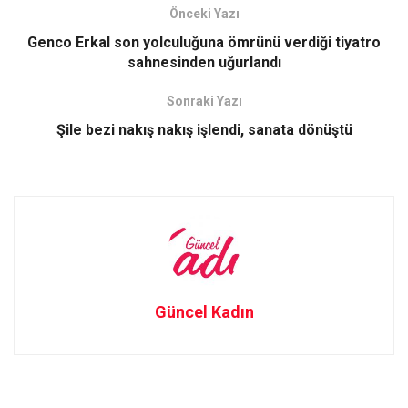
b
o
e
Önceki Yazı
o
d
Genco Erkal son yolculuğuna ömrünü verdiği tiyatro
o
o
sahnesinden uğurlandı
k
n
Sonraki Yazı
Şile bezi nakış nakış işlendi, sanata dönüştü
Güncel Kadın