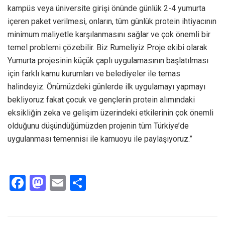
kampüs veya üniversite girişi önünde günlük 2-4 yumurta
içeren paket verilmesi, onların, tüm günlük protein ihtiyacının
minimum maliyetle karşılanmasını sağlar ve çok önemli bir
temel problemi çözebilir. Biz Rumeliyiz Proje ekibi olarak
Yumurta projesinin küçük çaplı uygulamasının başlatılması
için farklı kamu kurumları ve belediyeler ile temas
halindeyiz. Önümüzdeki günlerde ilk uygulamayı yapmayı
bekliyoruz fakat çocuk ve gençlerin protein alımındaki
eksikliğin zeka ve gelişim üzerindeki etkilerinin çok önemli
olduğunu düşündüğümüzden projenin tüm Türkiye’de
uygulanması temennisi ile kamuoyu ile paylaşıyoruz.”
F
M
E
S
a
a
m
h
ce
st
ail
ar