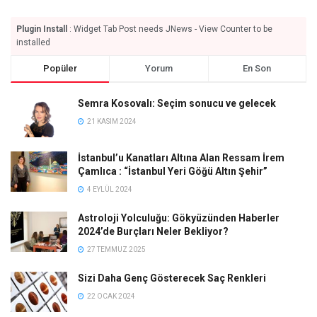
Plugin Install
: Widget Tab Post needs JNews - View Counter to be
installed
Popüler
Yorum
En Son
Semra Kosovalı: Seçim sonucu ve gelecek
21 KASIM 2024
İstanbul’u Kanatları Altına Alan Ressam İrem
Çamlıca : “İstanbul Yeri Göğü Altın Şehir”
4 EYLÜL 2024
Astroloji Yolculuğu: Gökyüzünden Haberler
2024’de Burçları Neler Bekliyor?
27 TEMMUZ 2025
Sizi Daha Genç Gösterecek Saç Renkleri
22 OCAK 2024