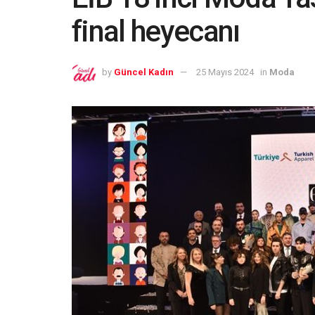
final heyecanı
by
Güncel Kadın
25 Mayıs 2024
in
Moda