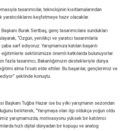
masıyla tasarımcılar, teknolojinin kısıtlamalarından
aratıcılıklarını keşfetmeye hazır olacaklar.
i Başkanı Burak Sertbaş, genç tasarımcılara sundukları
ayarak, “Özgün, yenilikçi ve yaratıcı tasarımlarla
r çaba sarf ediyoruz. Yarışmamıza katılan başarılı
rı eğitimlerle sektörümüze önemli katkılarda bulunuyorlar.
 fazla tasarımcı, Bakanlığımızın destekleriyle dünya
timi alma fırsatı elde ettiler. Bu başarılar, gençlerimiz ve
dediyor” şeklinde konuştu.
i Başkanı Tuğba Hazar ise bu yılki yarışmanın sezondan
uğunu belirterek, “Yarışmaya olan ilgi oldukça yoğun oldu
iğimiz yarışmamızda, motivasyonu yüksek bir katılımcı
ımlarda hızlı dijital dünyadan bir kopuşu ve analog