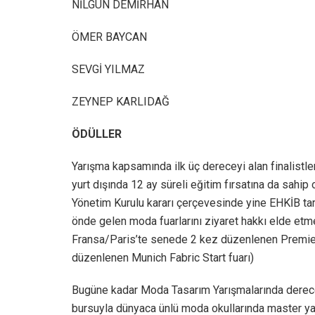
NİLGÜN DEMİRHAN
ÖMER BAYCAN
SEVGİ YILMAZ
ZEYNEP KARLIDAĞ
ÖDÜLLER
Yarışma kapsamında ilk üç dereceyi alan finalistler
yurt dışında 12 ay süreli eğitim fırsatına da sahip o
Yönetim Kurulu kararı çerçevesinde yine EHKİB tar
önde gelen moda fuarlarını ziyaret hakkı elde etme
Fransa/Paris’te senede 2 kez düzenlenen Premier
düzenlenen Munich Fabric Start fuarı)
Bugüne kadar Moda Tasarım Yarışmalarında derece
bursuyla dünyaca ünlü moda okullarında master ya