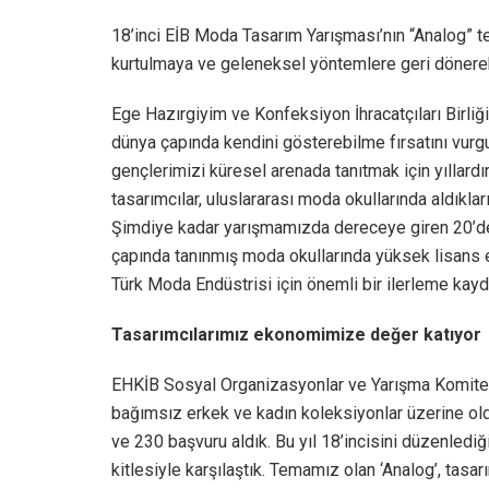
18’inci EİB Moda Tasarım Yarışması’nın “Analog” te
kurtulmaya ve geleneksel yöntemlere geri dönerek y
Ege Hazırgiyim ve Konfeksiyon İhracatçıları Birliğ
dünya çapında kendini gösterebilme fırsatını vurgul
gençlerimizi küresel arenada tanıtmak için yıllardı
tasarımcılar, uluslararası moda okullarında aldıkla
Şimdiye kadar yarışmamızda dereceye giren 20’den
çapında tanınmış moda okullarında yüksek lisans eği
Türk Moda Endüstrisi için önemli bir ilerleme kay
Tasarımcılarımız ekonomimize değer katıyor
EHKİB Sosyal Organizasyonlar ve Yarışma Komites
bağımsız erkek ve kadın koleksiyonlar üzerine old
ve 230 başvuru aldık. Bu yıl 18’incisini düzenled
kitlesiyle karşılaştık. Temamız olan ‘Analog’, tasar