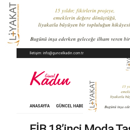
İletişim: info@guncelkadin.com.tr
ANASAYFA
GÜNCEL HABERLER
İŞ DÜNYASI
EİB 18’inci Moda Ta