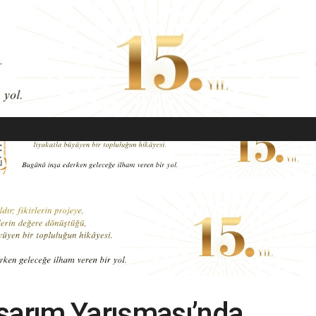
EKONOMI
MODA
GÜZELLIK
SAĞLIK
YAŞAM
SANAT
sarım Yarışması’nda