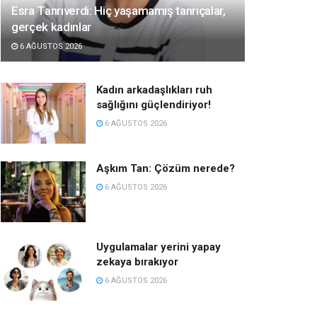
Esra Tanrıverdi: Hiç yaşamamış tanrıçalar,
gerçek kadınlar
6 AĞUSTOS 2026
Kadın arkadaşlıkları ruh
sağlığını güçlendiriyor!
6 AĞUSTOS 2026
Aşkım Tan: Çözüm nerede?
6 AĞUSTOS 2026
Uygulamalar yerini yapay
zekaya bırakıyor
6 AĞUSTOS 2026