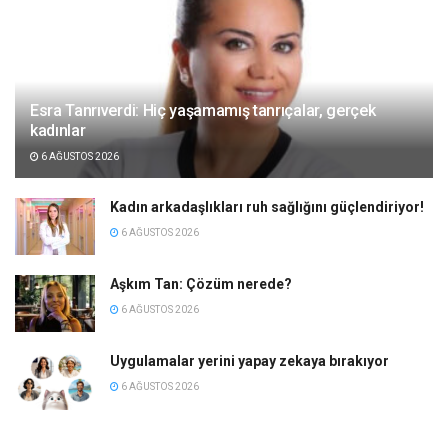
Esra Tanrıverdi: Hiç yaşamamış tanrıçalar, gerçek
kadınlar
6 AĞUSTOS 2026
Kadın arkadaşlıkları ruh sağlığını güçlendiriyor!
6 AĞUSTOS 2026
Aşkım Tan: Çözüm nerede?
6 AĞUSTOS 2026
Uygulamalar yerini yapay zekaya bırakıyor
6 AĞUSTOS 2026