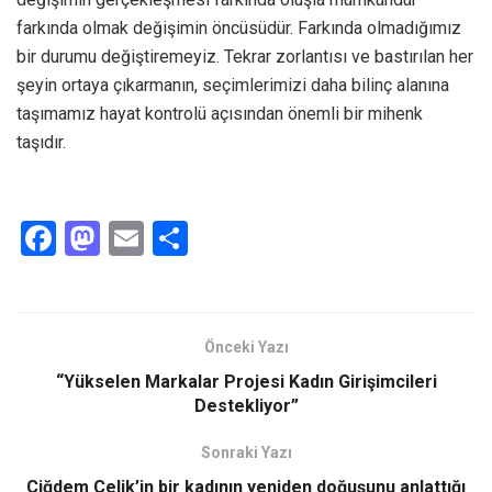
farkında olmak değişimin öncüsüdür. Farkında olmadığımız
bir durumu değiştiremeyiz. Tekrar zorlantısı ve bastırılan her
şeyin ortaya çıkarmanın, seçimlerimizi daha bilinç alanına
taşımamız hayat kontrolü açısından önemli bir mihenk
taşıdır.
F
M
E
S
a
a
m
h
ce
st
ail
ar
b
o
e
Önceki Yazı
o
d
“Yükselen Markalar Projesi Kadın Girişimcileri
o
o
Destekliyor”
k
n
Sonraki Yazı
Çiğdem Çelik’in bir kadının yeniden doğuşunu anlattığı