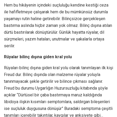
Hem bu hikâyenin içindeki suçluluğu kendine kestiği ceza
ile hafifletmeye çalışarak hem de bu mümkünsüz durumla
yaşamayı rutin haline getirebilir. Bilinçsizce gerçekleşen
bastırma aslında hiçbir zaman yok olmaz. Bilinç dışına atılan
dürtü bastırılarak dönüştürülür. Günlük hayatta rüyalar, dil
sürçmeleri, yazım hataları, unutmalar ve şakalarla ortaya
serilir.
Rüyalar bilinç dışına giden kral yolu
Rüyaları bilinç dışına giden kral yolu olarak tanımlayan ilk kişi
Freud dur. Bilinç dışında olan malzeme rüyalar yoluyla
tanınmayacak şekle getirilir ve bilince çıkması sağlanır.
Freud bu durumu Uygarlığın Huzursuzluğu kitabında şöyle
açıklar “Dürtüsel bir çaba bastırmaya maruz kaldığında
libidoya ilişkin kısımları semptomlara, saldırgan bileşenleri
ise suçluluk duygusuna dönüşür” Buradaki semptoma çeşitli
tanımları içerebilir takıntılar, kaygılar ve anksiyete gibi…