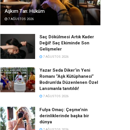
Aşkım Tan: Hüküm
7 AĞUSTOS 2026
Saç Dökülmesi Artık Kader
Değil! Saç Ekiminde Son
Gelişmeler
7 AĞUSTOS 2026
Yazar Seda Diker’in Yeni
Romanı “Aşk Kütüphanesi”
Bodrum’da Düzenlenen Özel
Lansmanla tanıtıldı!
7 AĞUSTOS 2026
Fulya Omaç: Çeşme’nin
derinliklerinde başka bir
dünya
7 AĞUSTOS 2026