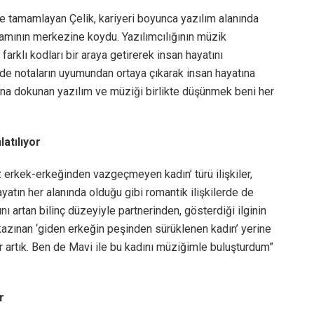
e tamamlayan Çelik, kariyeri boyunca yazılım alanında
amının merkezine koydu. Yazılımcılığının müzik
farklı kodları bir araya getirerek insan hayatını
k de notaların uyumundan ortaya çıkarak insan hayatına
ına dokunan yazılım ve müziği birlikte düşünmek beni her
atılıyor
iz erkek-erkeğinden vazgeçmeyen kadın’ türü ilişkiler,
hayatın her alanında olduğu gibi romantik ilişkilerde de
ı artan bilinç düzeyiyle partnerinden, gösterdiği ilginin
 kazınan ‘giden erkeğin peşinden sürüklenen kadın’ yerine
var artık. Ben de Mavi ile bu kadını müziğimle buluşturdum”
r