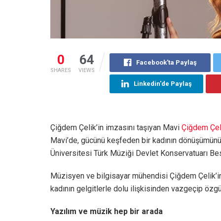
0
64
Facebook'ta Paylaş
SHARES
VIEWS
Linkedin'de Paylaş
Çiğdem Çelik’in imzasını taşıyan Mavi
Çiğdem Çel
Mavi’de, gücünü keşfeden bir kadının dönüşümünü a
Üniversitesi Türk Müziği Devlet Konservatuarı Bes
Müzisyen ve bilgisayar mühendisi Çiğdem Çelik’in, ye
kadının gelgitlerle dolu ilişkisinden vazgeçip özg
Yazılım ve müzik hep bir arada