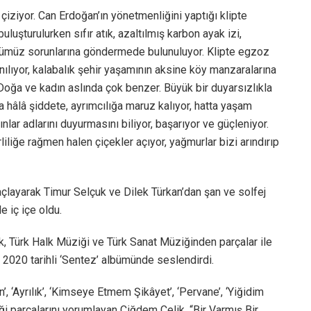
 çiziyor. Can Erdoğan’ın yönetmenliğini yaptığı klipte
uluşturulurken sıfır atık, azaltılmış karbon ayak izi,
ünümüz sorunlarına göndermede bulunuluyor. Klipte egzoz
ılıyor, kalabalık şehir yaşamının aksine köy manzaralarına
“Doğa ve kadın aslında çok benzer. Büyük bir duyarsızlıkla
a hâlâ şiddete, ayrımcılığa maruz kalıyor, hatta yaşam
nlar adlarını duyurmasını biliyor, başarıyor ve güçleniyor.
liliğe rağmen halen çiçekler açıyor, yağmurlar bizi arındırıp
açlayarak Timur Selçuk ve Dilek Türkan’dan şan ve solfej
 iç içe oldu.
ik, Türk Halk Müziği ve Türk Sanat Müziğinden parçalar ile
a 2020 tarihli ‘Sentez’ albümünde seslendirdi.
n’, ‘Ayrılık’, ‘Kimseye Etmem Şikâyet’, ‘Pervane’, ‘Yiğidim
i parçalarını yorumlayan Çiğdem Çelik, “Bir Varmış Bir