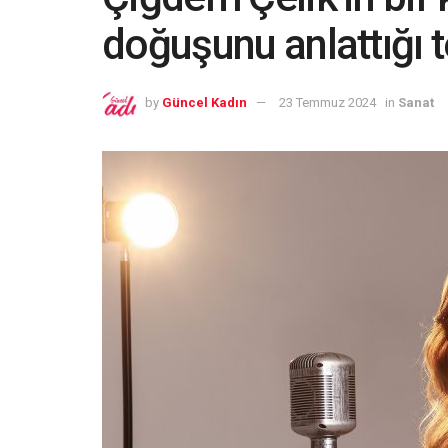
doğuşunu anlattığı t
by
Güncel Kadın
23 Temmuz 2024
in
Sanat