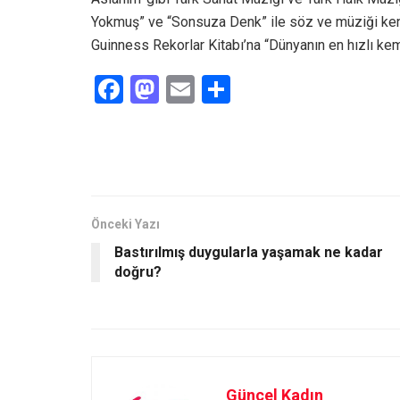
Yokmuş” ve “Sonsuza Denk” ile söz ve müziği kend
Guinness Rekorlar Kitabı’na “Dünyanın en hızlı kem
F
M
E
S
a
a
m
h
ce
st
ail
ar
b
o
e
o
d
o
o
Önceki Yazı
Bastırılmış duygularla yaşamak ne kadar
k
n
doğru?
Güncel Kadın