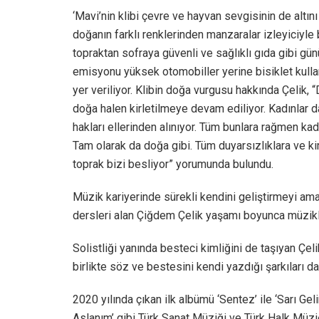
‘Mavi’nin klibi çevre ve hayvan sevgisinin de altını
doğanın farklı renklerinden manzaralar izleyiciyle b
topraktan sofraya güvenli ve sağlıklı gıda gibi g
emisyonu yüksek otomobiller yerine bisiklet kullan
yer veriliyor. Klibin doğa vurgusu hakkında Çelik, 
doğa halen kirletilmeye devam ediliyor. Kadınlar d
hakları ellerinden alınıyor. Tüm bunlara rağmen kadı
Tam olarak da doğa gibi. Tüm duyarsızlıklara ve kir
toprak bizi besliyor” yorumunda bulundu.
Müzik kariyerinde sürekli kendini geliştirmeyi am
dersleri alan Çiğdem Çelik yaşamı boyunca müzikle
Solistliği yanında besteci kimliğini de taşıyan Çel
birlikte söz ve bestesini kendi yazdığı şarkıları d
2020 yılında çıkan ilk albümü ‘Sentez’ ile ‘Sarı Geli
Aslanım’ gibi Türk Sanat Müziği ve Türk Halk Müziğ