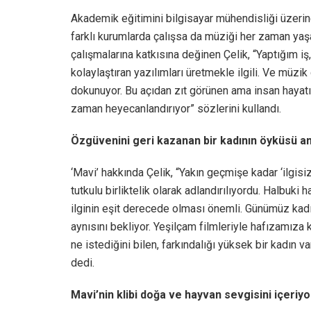
Akademik eğitimini bilgisayar mühendisliği üzerin
farklı kurumlarda çalışsa da müziği her zaman yaş
çalışmalarına katkısına değinen Çelik, “Yaptığım iş, 
kolaylaştıran yazılımları üretmekle ilgili. Ve müzi
dokunuyor. Bu açıdan zıt görünen ama insan hayat
zaman heyecanlandırıyor” sözlerini kullandı.
Özgüvenini geri kazanan bir kadının öyküsü anl
‘Mavi’ hakkında Çelik, “Yakın geçmişe kadar ‘ilgis
tutkulu birliktelik olarak adlandırılıyordu. Halbuki 
ilginin eşit derecede olması önemli. Günümüz kadın
aynısını bekliyor. Yeşilçam filmleriyle hafızamıza
ne istediğini bilen, farkındalığı yüksek bir kadın 
dedi.
Mavi’nin klibi doğa ve hayvan sevgisini içeriyo