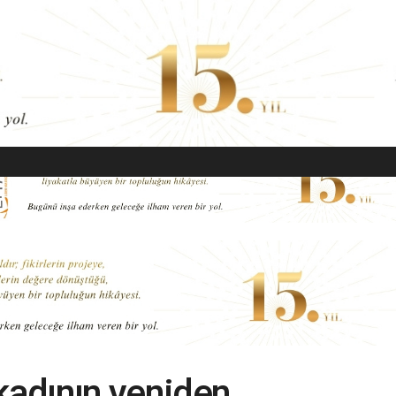
EKONOMI
MODA
GÜZELLIK
SAĞLIK
YAŞAM
SANAT
 kadının yeniden