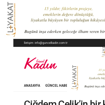
İletişim: info@guncelkadin.com.tr
ANASAYFA
GÜNCEL HABERLER
İŞ DÜNYASI
Çiğdem Çelik’in bir