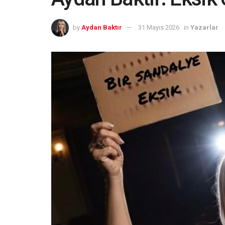
by
Aydan Baktır
31 Mayıs 2026
in
Yazarlar