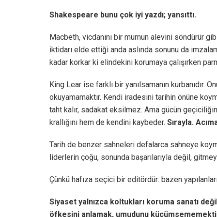
Shakespeare bunu çok iyi yazdı; yansıttı.
Macbeth, vicdanını bir mumun alevini söndürür gib
iktidarı elde ettiği anda aslında sonunu da imzala
kadar korkar ki elindekini korumaya çalışırken parm
King Lear ise farklı bir yanılsamanın kurbanıdır. O
okuyamamaktır. Kendi iradesini tarihin önüne koyma
taht kalır, sadakat eksilmez. Ama gücün geçiciliğ
krallığını hem de kendini kaybeder.
Sırayla. Acıma
Tarih de benzer sahneleri defalarca sahneye koym
liderlerin çoğu, sonunda başarılarıyla değil, gitmeyi 
Çünkü hafıza seçici bir editördür: bazen yapılanlar
Siyaset yalnızca koltukları koruma sanatı deği
öfkesini anlamak, umudunu küçümsememekti