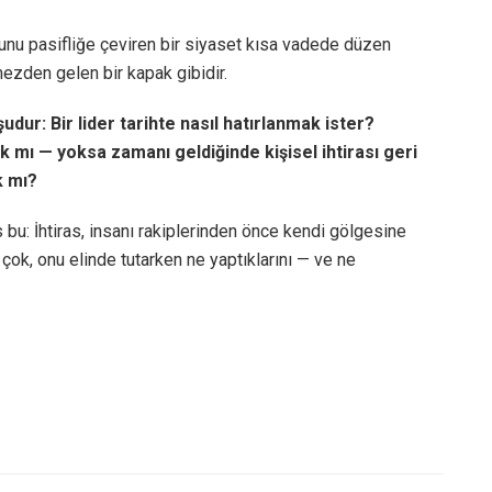
sunu pasifliğe çeviren bir siyaset kısa vadede düzen
mezden gelen bir kapak gibidir.
ur: Bir lider tarihte nasıl hatırlanmak ister?
 mı — yoksa zamanı geldiğinde kişisel ihtirası geri
k mı?
s bu: İhtiras, insanı rakiplerinden önce kendi gölgesine
an çok, onu elinde tutarken ne yaptıklarını — ve ne