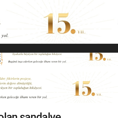
EKONOMI
MODA
GÜZELLIK
SAĞLIK
YAŞAM
SANAT
 olan sandalye