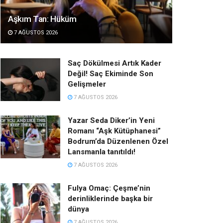
Aşkım Tan: Hüküm
7 AĞUSTOS 2026
Saç Dökülmesi Artık Kader
Değil! Saç Ekiminde Son
Gelişmeler
7 AĞUSTOS 2026
Yazar Seda Diker’in Yeni
Romanı “Aşk Kütüphanesi”
Bodrum’da Düzenlenen Özel
Lansmanla tanıtıldı!
7 AĞUSTOS 2026
Fulya Omaç: Çeşme’nin
derinliklerinde başka bir
dünya
7 AĞUSTOS 2026