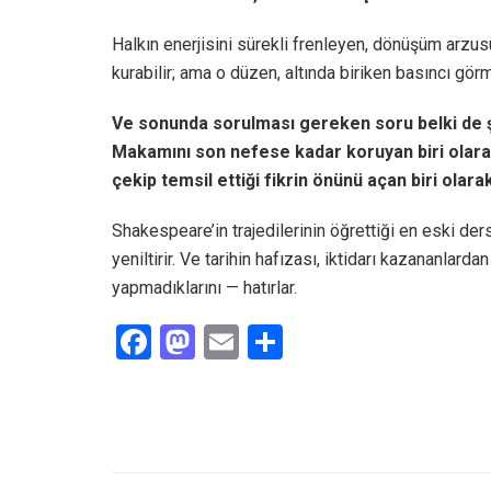
Halkın enerjisini sürekli frenleyen, dönüşüm arzu
kurabilir; ama o düzen, altında biriken basıncı gör
Ve sonunda sorulması gereken soru belki de şud
Makamını son nefese kadar koruyan biri olarak
çekip temsil ettiği fikrin önünü açan biri olara
Shakespeare’in trajedilerinin öğrettiği en eski der
yeniltirir. Ve tarihin hafızası, iktidarı kazananlard
yapmadıklarını — hatırlar.
F
M
E
S
a
a
m
h
ce
st
ail
ar
b
o
e
o
d