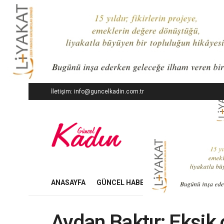
İletişim: info@guncelkadin.com.tr
ANASAYFA
GÜNCEL HABERLER
İŞ DÜNYASI
Aydan Baktır: Eksik