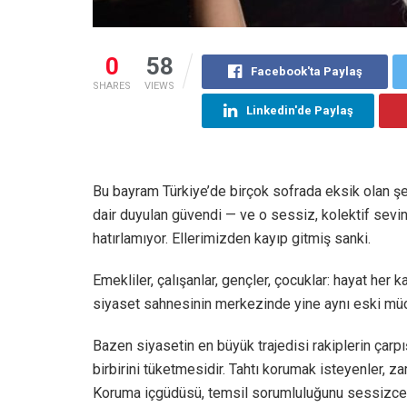
0
58
Facebook'ta Paylaş
SHARES
VIEWS
Linkedin'de Paylaş
Bu bayram Türkiye’de birçok sofrada eksik olan şe
dair duyulan güvendi — ve o sessiz, kolektif sevin
hatırlamıyor. Ellerimizden kayıp gitmiş sanki.
Emekliler, çalışanlar, gençler, çocuklar: hayat her k
siyaset sahnesinin merkezinde yine aynı eski mücade
Bazen siyasetin en büyük trajedisi rakiplerin çarpı
birbirini tüketmesidir. Tahtı korumak isteyenler, z
Koruma içgüdüsü, temsil sorumluluğunu sessizce 