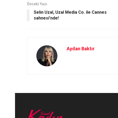
o
o
Önceki Yazı
Selin Uzal, Uzal Media Co. ile Cannes
k
n
sahnesi’nde!
Aydan Baktır