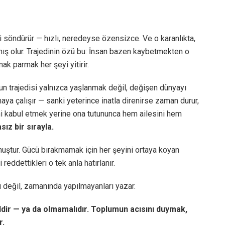
i söndürür — hızlı, neredeyse özensizce. Ve o karanlıkta,
mış olur. Trajedinin özü bu: İnsan bazen kaybetmekten o
ak parmak her şeyi yitirir.
nun trajedisi yalnızca yaşlanmak değil, değişen dünyayı
ya çalışır — sanki yeterince inatla direnirse zaman durur,
ini kabul etmek yerine ona tutununca hem ailesini hem
sız bir sırayla.
uştur. Gücü bırakmamak için her şeyini ortaya koyan
reddettikleri o tek anla hatırlanır.
ı değil, zamanında yapılmayanları yazar.
ldir — ya da olmamalıdır. Toplumun acısını duymak,
r.