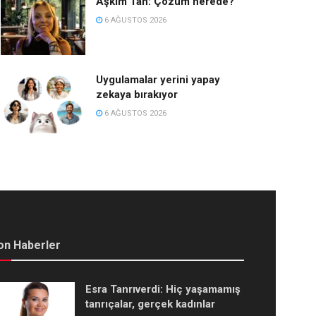
Aşkım Tan: Çözüm nerede?
6 AĞUSTOS 2026
Uygulamalar yerini yapay
zekaya bırakıyor
6 AĞUSTOS 2026
on Haberler
Esra Tanrıverdi: Hiç yaşamamış
tanrıçalar, gerçek kadınlar