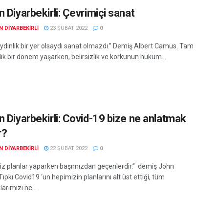
 Diyarbekirli: Çevrimiçi sanat
 DIYARBEKIRLI
23 ŞUBAT 2022
0
ydınlık bir yer olsaydı sanat olmazdı.” Demiş Albert Camus. Tam
ık bir dönem yaşarken, belirsizlik ve korkunun hüküm...
n Diyarbekirli: Covid-19 bize ne anlatmak
r?
 DIYARBEKIRLI
22 ŞUBAT 2022
0
biz planlar yaparken başımızdan geçenlerdir.” demiş John
ıpkı Covid19 ‘un hepimizin planlarını alt üst ettiği, tüm
larımızı ne...