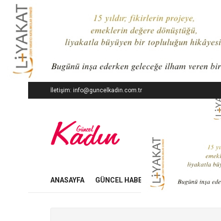
İletişim: info@guncelkadin.com.tr
ANASAYFA
GÜNCEL HABERLER
İŞ DÜNYASI