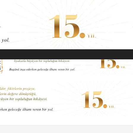
EKONOMI
MODA
GÜZELLIK
SAĞLIK
YAŞAM
SANAT