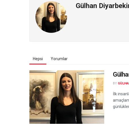
Gülhan Diyarbekir
Hepsi
Yorumlar
Gülha
BY
GÜLHAN
İlk insan
amaçlamı
günlükler