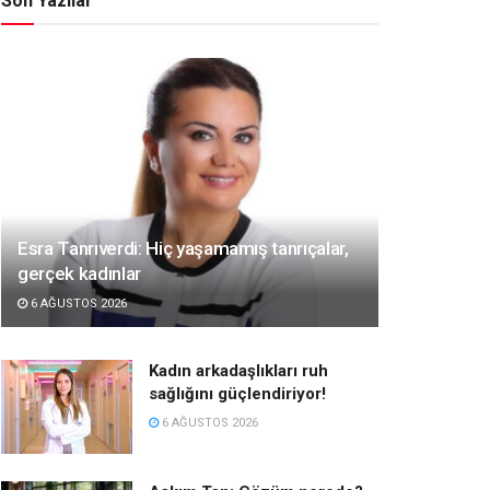
Son Yazılar
Esra Tanrıverdi: Hiç yaşamamış tanrıçalar,
gerçek kadınlar
6 AĞUSTOS 2026
Kadın arkadaşlıkları ruh
sağlığını güçlendiriyor!
6 AĞUSTOS 2026