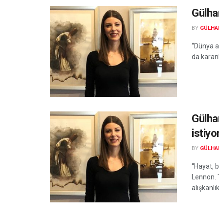
Gülhan
BY
GÜLHAN
“Dünya a
da karanl
Gülha
istiyo
BY
GÜLHAN
“Hayat, 
Lennon. T
alışkanlık