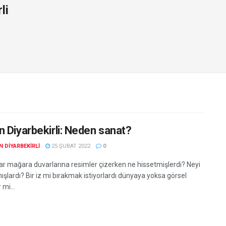
li
n Diyarbekirli: Neden sanat?
 DIYARBEKIRLI
25 ŞUBAT 2022
0
lar mağara duvarlarına resimler çizerken ne hissetmişlerdi? Neyi
şlardı? Bir iz mi bırakmak istiyorlardı dünyaya yoksa görsel
 mi...