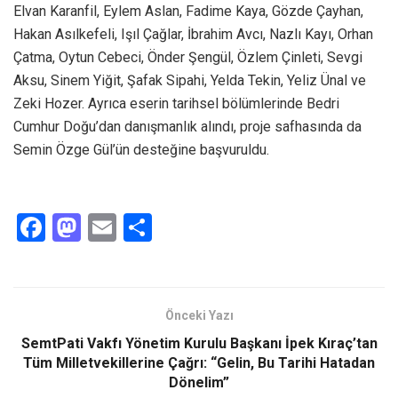
Elvan Karanfil, Eylem Aslan, Fadime Kaya, Gözde Çayhan,
Hakan Asılkefeli, Işıl Çağlar, İbrahim Avcı, Nazlı Kayı, Orhan
Çatma, Oytun Cebeci, Önder Şengül, Özlem Çinleti, Sevgi
Aksu, Sinem Yiğit, Şafak Sipahi, Yelda Tekin, Yeliz Ünal ve
Zeki Hozer. Ayrıca eserin tarihsel bölümlerinde Bedri
Cumhur Doğu’dan danışmanlık alındı, proje safhasında da
Semin Özge Gül’ün desteğine başvuruldu.
F
M
E
S
a
a
m
h
ce
st
ail
ar
b
o
e
Önceki Yazı
o
d
SemtPati Vakfı Yönetim Kurulu Başkanı İpek Kıraç’tan
o
o
Tüm Milletvekillerine Çağrı: “Gelin, Bu Tarihi Hatadan
Dönelim”
k
n