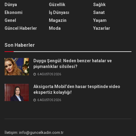
Dünya
Güzellik
Sağlık
Ekonomi
İş Dünyası
Sanat
Genel
Magazin
Yaşam
Güncel Haberler
Moda
Yazarlar
Son Haberler
Duygu Şengül: Neden benzer hatalar ve
pişmanlıklar silsilesi?
6 AĞUSTOS 2026
Aksigorta Mobil’den hasar tespitinde video
ekspertiz kolaylığı!
6 AĞUSTOS 2026
İletişim: info@guncelkadin.com.tr