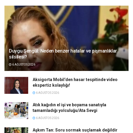
Duygu Şengül: Neden benzer hatalar ve pişmanlıklar
silsilesi?
6 AĞUSTOS 2026
Aksigorta Mobil’den hasar tespitinde video
ekspertiz kolaylığı!
6 AĞUSTOS 2026
Atık kağıdın el işi ve boyama sanatıyla
tamamladığı yolculuğu/Ata Sevgi
6 AĞUSTOS 2026
Aşkım Tan: Soru sormak suçlamak değildir