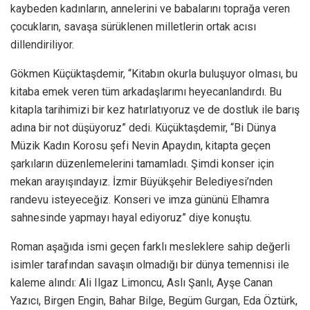
kaybeden kadınların, annelerini ve babalarını toprağa veren
çocukların, savaşa sürüklenen milletlerin ortak acısı
dillendiriliyor.
Gökmen Küçüktaşdemir, “Kitabın okurla buluşuyor olması, bu
kitaba emek veren tüm arkadaşlarımı heyecanlandırdı. Bu
kitapla tarihimizi bir kez hatırlatıyoruz ve de dostluk ile barış
adına bir not düşüyoruz” dedi. Küçüktaşdemir, “Bi Dünya
Müzik Kadın Korosu şefi Nevin Apaydın, kitapta geçen
şarkıların düzenlemelerini tamamladı. Şimdi konser için
mekan arayışındayız. İzmir Büyükşehir Belediyesi’nden
randevu isteyeceğiz. Konseri ve imza gününü Elhamra
sahnesinde yapmayı hayal ediyoruz” diye konuştu.
Roman aşağıda ismi geçen farklı mesleklere sahip değerli
isimler tarafından savaşın olmadığı bir dünya temennisi ile
kaleme alındı: Ali Ilgaz Limoncu, Aslı Şanlı, Ayşe Canan
Yazıcı, Birgen Engin, Bahar Bilge, Begüm Gurgan, Eda Öztürk,