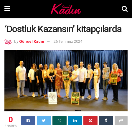
‘Dostluk Kazansın’ kitapçılarda
by
Güncel Kadın
26 Temmuz 2024
0
SHARES