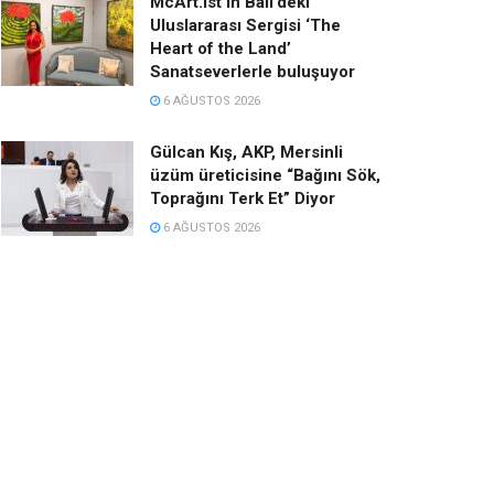
McArt.ist’in Bali’deki
Uluslararası Sergisi ‘The
Heart of the Land’
Sanatseverlerle buluşuyor
6 AĞUSTOS 2026
Gülcan Kış, AKP, Mersinli
üzüm üreticisine “Bağını Sök,
Toprağını Terk Et” Diyor
6 AĞUSTOS 2026