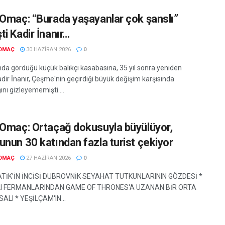
 Omaç: “Burada yaşayanlar çok şanslı”
i Kadir İnanır…
 OMAÇ
30 HAZIRAN 2026
0
ında gördüğü küçük balıkçı kasabasına, 35 yıl sonra yeniden
dir İnanır, Çeşme'nin geçirdiği büyük değişim karşısında
ını gizleyememişti....
 Omaç: Ortaçağ dokusuyla büyülüyor,
unun 30 katından fazla turist çekiyor
 OMAÇ
27 HAZIRAN 2026
0
ATİK'İN İNCİSİ DUBROVNİK SEYAHAT TUTKUNLARININ GÖZDESİ *
 FERMANLARINDAN GAME OF THRONES'A UZANAN BİR ORTA
LI * YEŞİLÇAM'IN...