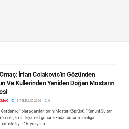
 Omaç: İrfan Colakovic’in Gözünden
ın Ve Küllerinden Yeniden Doğan Mostarın
esi
 OMAÇ
18 TEMMUZ 2026
0
Gerdanlığı” olarak anılan tarihi Mostar Köprüsü, “Kanuni Sultan
’ın ihtişamını kıyamet gününe kadar bütün insanlığa
ası” dileğiyle 16. yüzyılda...