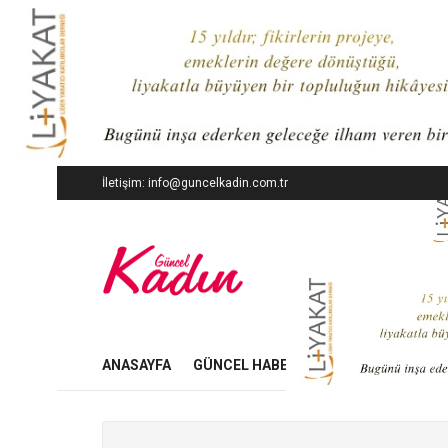
İletişim: info@guncelkadin.com.tr
ANASAYFA
GÜNCEL HABERLER
İŞ DÜNYASI