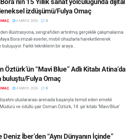
ora’nın 15 Yıllık sanat yolculuğunda dijital
leneksel izdüşümü/Fulya Omaç
 OMAÇ
6 MAYIS 2026
0
den illüstrasyona, serigrafiden artırılmış gerçeklik çalışmalarına
aya Bora imzalı eserler, mobil cihazlarla hareketlenerek
e buluşuyor. Farklı tekniklerin bir araya...
 Öztürk’ün “Mavi Blue” Adlı Kitabı Atina’da
a buluştu/Fulya Omaç
 OMAÇ
4 MAYIS 2026
0
biyatını uluslararası arenada başarıyla temsil eden emekli
üdürü ve ödüllü şair Osman Öztürk, 14. şiir kitabı ‘Mavi/Blue’
 Deniz İber’den “Aynı Dünyanın İçinde”