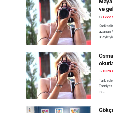
Maya B
ve ge
BY
FULYA
Karikatür
uzanan M
izleyiciyl
Osman
okurl
BY
FULYA
Türk ede
Emniyet M
ile...
Gökçe