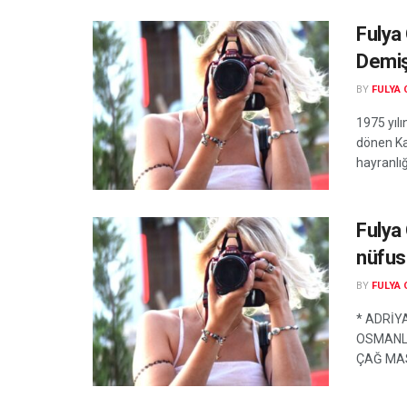
Fulya
Demişt
BY
FULYA
1975 yıl
dönen Ka
hayranlığ
Fulya
nüfus
BY
FULYA
* ADRİY
OSMANLI
ÇAĞ MASA