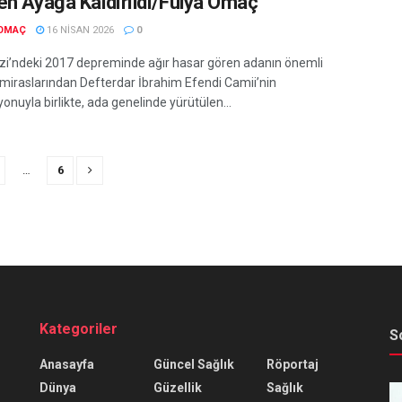
en Ayağa Kaldırıldı/Fulya Omaç
 OMAÇ
16 NISAN 2026
0
zi’ndeki 2017 depreminde ağır hasar gören adanın önemli
miraslarından Defterdar İbrahim Efendi Camii’nin
onuyla birlikte, ada genelinde yürütülen...
…
6
Kategoriler
S
Anasayfa
Güncel Sağlık
Röportaj
Dünya
Güzellik
Sağlık