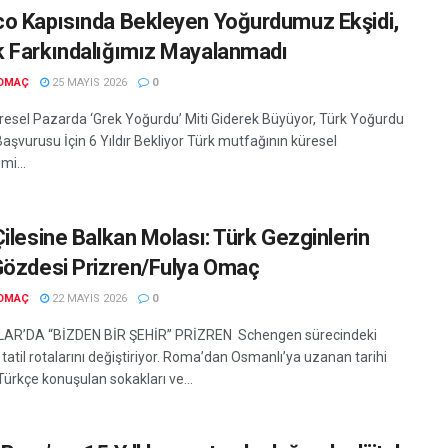
o Kapısında Bekleyen Yoğurdumuz Ekşidi,
 Farkındalığımız Mayalanmadı
 OMAÇ
25 MAYIS 2026
0
Küresel Pazarda ‘Grek Yoğurdu’ Miti Giderek Büyüyor, Türk Yoğurdu
aşvurusu İçin 6 Yıldır Bekliyor Türk mutfağının küresel
mi...
Çilesine Balkan Molası: Türk Gezginlerin
Gözdesi Prizren/Fulya Omaç
 OMAÇ
22 MAYIS 2026
0
AR’DA “BİZDEN BİR ŞEHİR” PRİZREN Schengen sürecindeki
 tatil rotalarını değiştiriyor. Roma’dan Osmanlı’ya uzanan tarihi
Türkçe konuşulan sokakları ve...