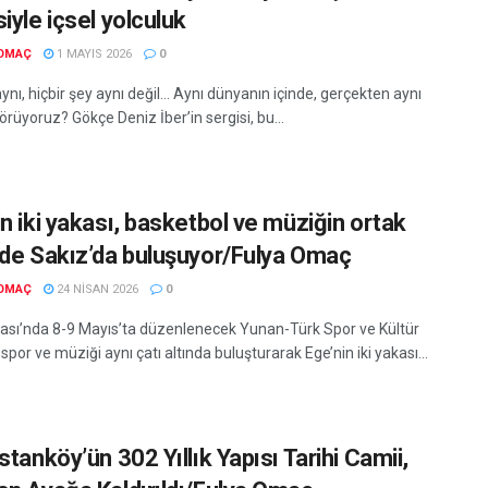
iyle içsel yolculuk
 OMAÇ
1 MAYIS 2026
0
ynı, hiçbir şey aynı değil… Aynı dünyanın içinde, gerçekten aynı
örüyoruz? Gökçe Deniz İber’in sergisi, bu...
n iki yakası, basketbol ve müziğin ortak
nde Sakız’da buluşuyor/Fulya Omaç
 OMAÇ
24 NISAN 2026
0
ası’nda 8-9 Mayıs’ta düzenlenecek Yunan-Türk Spor ve Kültür
, spor ve müziği aynı çatı altında buluşturarak Ege’nin iki yakası...
stanköy’ün 302 Yıllık Yapısı Tarihi Camii,