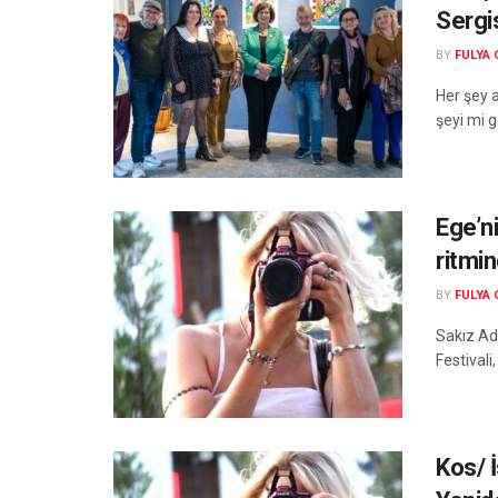
Sergis
BY
FULYA
Her şey a
şeyi mi g
Ege’ni
ritmi
BY
FULYA
Sakız Ad
Festivali
Kos/ İ