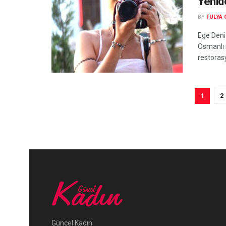
Yenid
BY
FULYA
Ege Deni
Osmanlı 
restorasy
1
2
Güncel Kadın