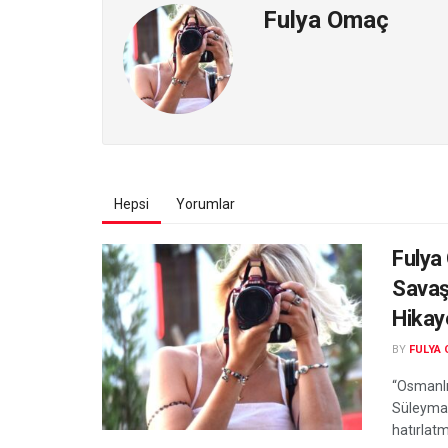
Fulya Omaç
Hepsi
Yorumlar
Fulya
Savaş
Hikay
BY
FULYA
“Osmanlı 
Süleyman
hatırlatm