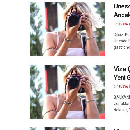
Unesc
Ancak
BY
FULYA
Dilsiz: 
Unesco B
gastrono
Vize 
Yeni 
BY
FULYA
BALKANL
zorluklar
dokusu, 