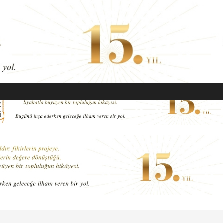
EKONOMI
MODA
GÜZELLIK
SAĞLIK
YAŞAM
SANAT