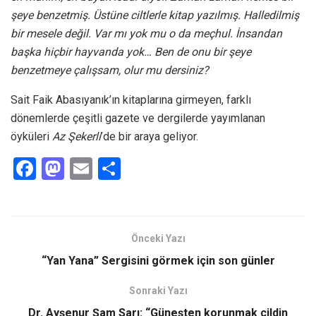
şeye benzetmiş. Üstüne ciltlerle kitap yazılmış. Halledilmiş
bir mesele değil. Var mı yok mu o da meçhul. İnsandan
başka hiçbir hayvanda yok… Ben de onu bir şeye
benzetmeye çalışsam, olur mu dersiniz?
Sait Faik Abasıyanık’ın kitaplarına girmeyen, farklı
dönemlerde çeşitli gazete ve dergilerde yayımlanan
öyküleri
Az Şekerli
’de bir araya geliyor.
F
M
E
S
a
a
m
h
ce
st
ail
ar
b
o
e
Önceki Yazı
o
d
“Yan Yana” Sergisini görmek için son günler
o
o
Sonraki Yazı
k
n
Dr. Ayşenur Şam Sarı: “Güneşten korunmak cildin