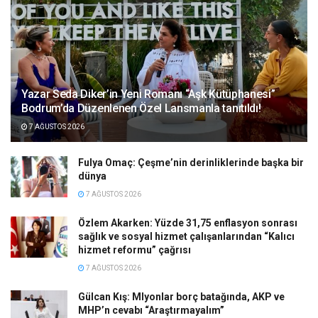
Yazar Seda Diker’in Yeni Romanı “Aşk Kütüphanesi”
Bodrum’da Düzenlenen Özel Lansmanla tanıtıldı!
7 AĞUSTOS 2026
Fulya Omaç: Çeşme’nin derinliklerinde başka bir
dünya
7 AĞUSTOS 2026
Özlem Akarken: Yüzde 31,75 enflasyon sonrası
sağlık ve sosyal hizmet çalışanlarından “Kalıcı
hizmet reformu” çağrısı
7 AĞUSTOS 2026
Gülcan Kış: Mlyonlar borç batağında, AKP ve
MHP’n cevabı “Araştırmayalım”