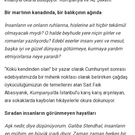
Bir martının kanadında, bir balıkçının ağında
İnsanların ve onların ruhlarına, hislerine ait hiçbir tekâmül
olmayacak mıydı? O halde beyhude yere niçin şiirler ve
romanlar yazılıyordu? Edebî eserler insanı yeni ve mesut,
başka iyi ve güzel dünyaya götürmeye, kurmaya yardım
etmiyorlarsa neye yarardı?
“Kökü kendinden olan” bir yazar olarak Cumhuriyet sonrası
edebiyatımızda bir mihenk noktası olarak belirirken çağdaş
öykücülüğümüzün de temellerini atan Sait Faik
Abasıyanık,
Kumpanya’
da İstanbul’u karış karış arşınlayan,
ara sokaklarda kaybolan hikâyelerle okura dokunuyor.
Sıradan insanların görünmeyen hayatları
Aşk nedir, diye düşünüyorum. Galiba Stendhal, insanların
en mühim, en büyük icadı diyor. Zaman zaman herkes bir