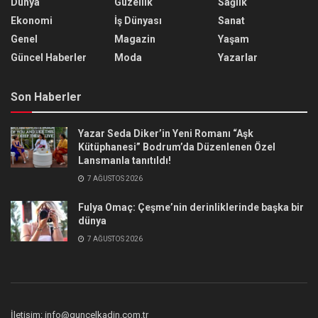
Dünya
Güzellik
Sağlık
Ekonomi
İş Dünyası
Sanat
Genel
Magazin
Yaşam
Güncel Haberler
Moda
Yazarlar
Son Haberler
Yazar Seda Diker’in Yeni Romanı “Aşk
Kütüphanesi” Bodrum’da Düzenlenen Özel
Lansmanla tanıtıldı!
7 AĞUSTOS 2026
Fulya Omaç: Çeşme’nin derinliklerinde başka bir
dünya
7 AĞUSTOS 2026
İletişim: info@guncelkadin.com.tr