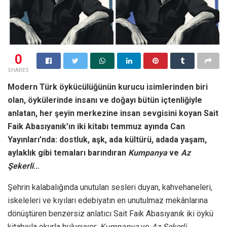
0
SHARES
Modern Türk öykücülüğünün kurucu isimlerinden biri
olan, öykülerinde insanı ve doğayı bütün içtenliğiyle
anlatan, her şeyin merkezine insan sevgisini koyan Sait
Faik Abasıyanık’ın iki kitabı temmuz ayında Can
Yayınları’nda: dostluk, aşk, ada kültürü, adada yaşam,
aylaklık gibi temaları barındıran
Kumpanya
ve
Az
Şekerli
…
Şehrin kalabalığında unutulan sesleri duyan, kahvehaneleri,
iskeleleri ve kıyıları edebiyatın en unutulmaz mekânlarına
dönüştüren benzersiz anlatıcı Sait Faik Abasıyanık iki öykü
kitabıyla okurla buluşuyor:
Kumpanya
ve
Az Şekerli.