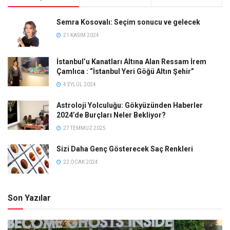
Semra Kosovalı: Seçim sonucu ve gelecek
21 KASIM 2024
İstanbul’u Kanatları Altına Alan Ressam İrem
Çamlıca : “İstanbul Yeri Göğü Altın Şehir”
4 EYLÜL 2024
Astroloji Yolculuğu: Gökyüzünden Haberler
2024’de Burçları Neler Bekliyor?
27 TEMMUZ 2025
Sizi Daha Genç Gösterecek Saç Renkleri
22 OCAK 2024
Son Yazılar