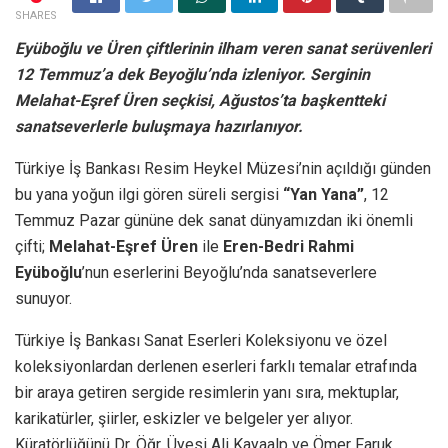
SHARES
Eyüboğlu ve Üren çiftlerinin ilham veren sanat serüvenleri
12 Temmuz’a dek Beyoğlu’nda izleniyor. Serginin
Melahat-Eşref Üren seçkisi, Ağustos’ta başkentteki
sanatseverlerle buluşmaya hazırlanıyor.
Türkiye İş Bankası Resim Heykel Müzesi’nin açıldığı günden
bu yana yoğun ilgi gören süreli sergisi
“Yan Yana”
, 12
Temmuz Pazar gününe dek sanat dünyamızdan iki önemli
çifti;
Melahat-Eşref Üren
ile
Eren-Bedri Rahmi
Eyüboğlu
’nun eserlerini Beyoğlu’nda sanatseverlere
sunuyor.
Türkiye İş Bankası Sanat Eserleri Koleksiyonu ve özel
koleksiyonlardan derlenen eserleri farklı temalar etrafında
bir araya getiren sergide resimlerin yanı sıra, mektuplar,
karikatürler, şiirler, eskizler ve belgeler yer alıyor.
Küratörlüğünü Dr. Öğr. Üyesi Ali Kayaalp ve Ömer Faruk