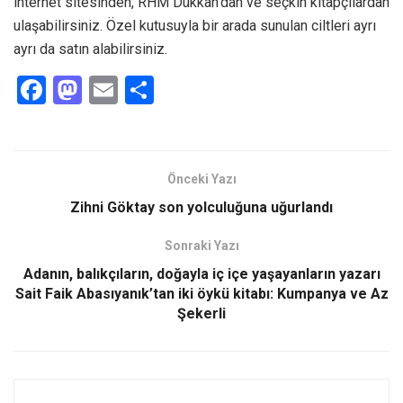
internet sitesinden, RHM Dükkan’dan ve seçkin kitapçılardan
ulaşabilirsiniz. Özel kutusuyla bir arada sunulan ciltleri ayrı
ayrı da satın alabilirsiniz.
F
M
E
S
a
a
m
h
ce
st
ail
ar
b
o
e
Önceki Yazı
o
d
Zihni Göktay son yolculuğuna uğurlandı
o
o
Sonraki Yazı
k
n
Adanın, balıkçıların, doğayla iç içe yaşayanların yazarı
Sait Faik Abasıyanık’tan iki öykü kitabı: Kumpanya ve Az
Şekerli