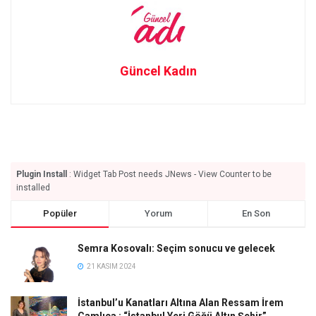
Güncel Kadın
Plugin Install
: Widget Tab Post needs JNews - View Counter to be
installed
Popüler
Yorum
En Son
Semra Kosovalı: Seçim sonucu ve gelecek
21 KASIM 2024
İstanbul’u Kanatları Altına Alan Ressam İrem
Çamlıca : “İstanbul Yeri Göğü Altın Şehir”