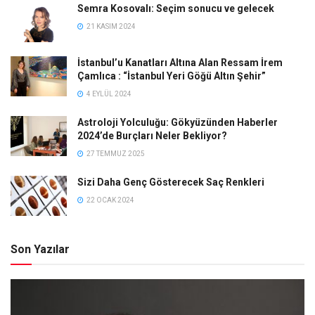
Semra Kosovalı: Seçim sonucu ve gelecek
21 KASIM 2024
İstanbul’u Kanatları Altına Alan Ressam İrem
Çamlıca : “İstanbul Yeri Göğü Altın Şehir”
4 EYLÜL 2024
Astroloji Yolculuğu: Gökyüzünden Haberler
2024’de Burçları Neler Bekliyor?
27 TEMMUZ 2025
Sizi Daha Genç Gösterecek Saç Renkleri
22 OCAK 2024
Son Yazılar