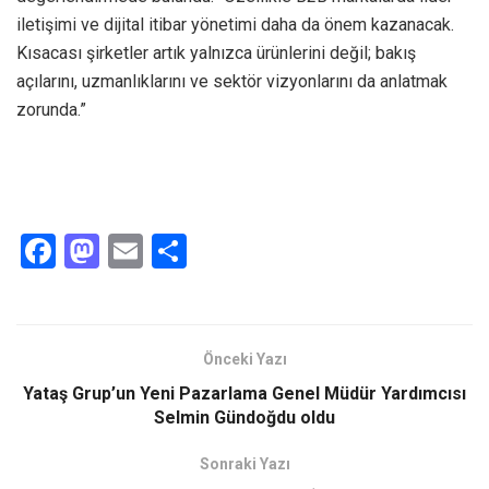
iletişimi ve dijital itibar yönetimi daha da önem kazanacak.
Kısacası şirketler artık yalnızca ürünlerini değil; bakış
açılarını, uzmanlıklarını ve sektör vizyonlarını da anlatmak
zorunda.”
F
M
E
S
a
a
m
h
ce
st
ail
ar
b
o
e
Önceki Yazı
o
d
Yataş Grup’un Yeni Pazarlama Genel Müdür Yardımcısı
o
o
Selmin Gündoğdu oldu
k
n
Sonraki Yazı