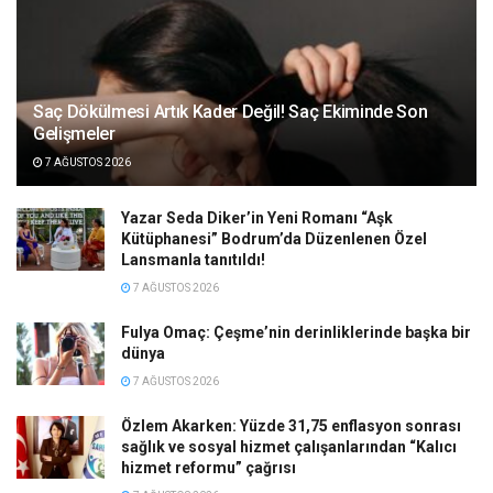
Saç Dökülmesi Artık Kader Değil! Saç Ekiminde Son
Gelişmeler
7 AĞUSTOS 2026
Yazar Seda Diker’in Yeni Romanı “Aşk
Kütüphanesi” Bodrum’da Düzenlenen Özel
Lansmanla tanıtıldı!
7 AĞUSTOS 2026
Fulya Omaç: Çeşme’nin derinliklerinde başka bir
dünya
7 AĞUSTOS 2026
Özlem Akarken: Yüzde 31,75 enflasyon sonrası
sağlık ve sosyal hizmet çalışanlarından “Kalıcı
hizmet reformu” çağrısı