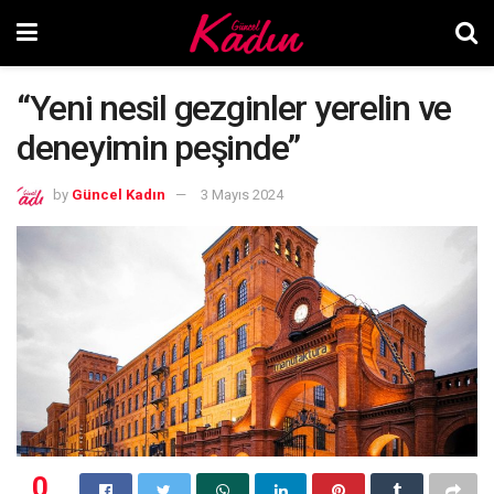
“Yeni nesil gezginler yerelin ve
deneyimin peşinde”
by
Güncel Kadın
3 Mayıs 2024
0