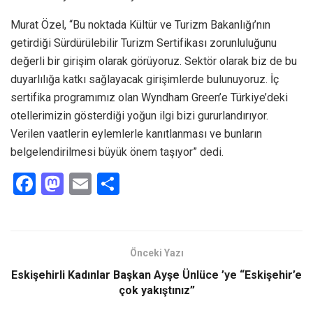
Murat Özel, “Bu noktada Kültür ve Turizm Bakanlığı’nın
getirdiği Sürdürülebilir Turizm Sertifikası zorunluluğunu
değerli bir girişim olarak görüyoruz. Sektör olarak biz de bu
duyarlılığa katkı sağlayacak girişimlerde bulunuyoruz. İç
sertifika programımız olan Wyndham Green’e Türkiye’deki
otellerimizin gösterdiği yoğun ilgi bizi gururlandırıyor.
Verilen vaatlerin eylemlerle kanıtlanması ve bunların
belgelendirilmesi büyük önem taşıyor” dedi.
F
M
E
S
a
a
m
h
ce
st
ail
ar
b
o
e
Önceki Yazı
o
d
Eskişehirli Kadınlar Başkan Ayşe Ünlüce ’ye “Eskişehir’e
o
o
çok yakıştınız”