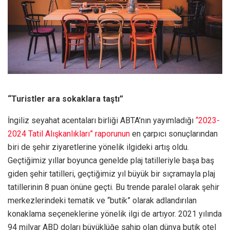
“Turistler ara sokaklara taştı”
İngiliz seyahat acentaları birliği ABTA’nın yayımladığı
“2023-
2024 Tatil Alışkanlıkları” raporunun
en çarpıcı sonuçlarından
biri de şehir ziyaretlerine yönelik ilgideki artış oldu.
Geçtiğimiz yıllar boyunca genelde plaj tatilleriyle başa baş
giden şehir tatilleri, geçtiğimiz yıl büyük bir sıçramayla plaj
tatillerinin 8 puan önüne geçti. Bu trende paralel olarak şehir
merkezlerindeki tematik ve “butik” olarak adlandırılan
konaklama seçeneklerine yönelik ilgi de artıyor. 2021 yılında
94 milyar ABD doları büyüklüğe sahip olan dünya butik otel