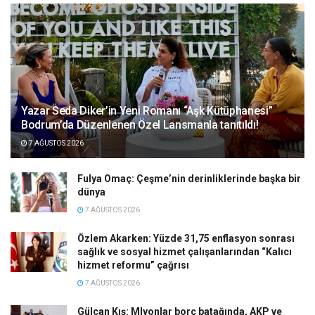
Yazar Seda Diker’in Yeni Romanı “Aşk Kütüphanesi”
Bodrum’da Düzenlenen Özel Lansmanla tanıtıldı!
7 AĞUSTOS 2026
Fulya Omaç: Çeşme’nin derinliklerinde başka bir
dünya
7 AĞUSTOS 2026
Özlem Akarken: Yüzde 31,75 enflasyon sonrası
sağlık ve sosyal hizmet çalışanlarından “Kalıcı
hizmet reformu” çağrısı
7 AĞUSTOS 2026
Gülcan Kış: Mlyonlar borç batağında, AKP ve