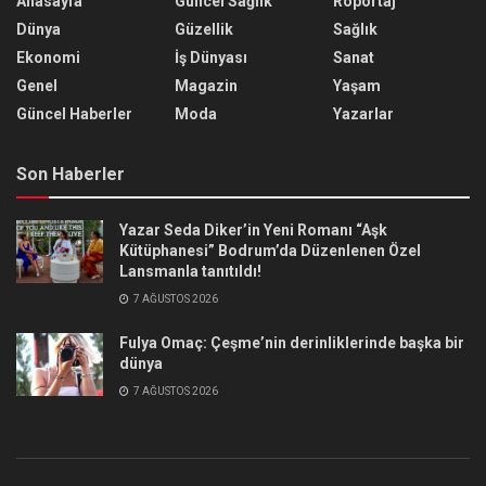
Anasayfa
Güncel Sağlık
Röportaj
Dünya
Güzellik
Sağlık
Ekonomi
İş Dünyası
Sanat
Genel
Magazin
Yaşam
Güncel Haberler
Moda
Yazarlar
Son Haberler
Yazar Seda Diker’in Yeni Romanı “Aşk
Kütüphanesi” Bodrum’da Düzenlenen Özel
Lansmanla tanıtıldı!
7 AĞUSTOS 2026
Fulya Omaç: Çeşme’nin derinliklerinde başka bir
dünya
7 AĞUSTOS 2026